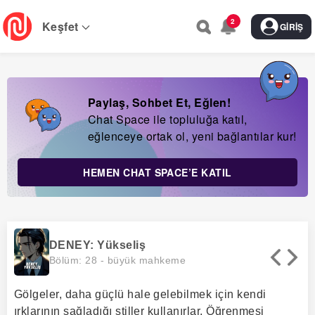
Skip
2
to
Keşfet
GIRIŞ
main
navigation
Paylaş, Sohbet Et, Eğlen!
Chat Space ile topluluğa katıl,
eğlenceye ortak ol, yeni bağlantılar kur!
HEMEN CHAT SPACE’E KATIL
DENEY: Yükseliş
Bölüm: 28 -
büyük mahkeme
Gölgeler, daha güçlü hale gelebilmek için kendi
ırklarının sağladığı stiller kullanırlar. Öğrenmesi