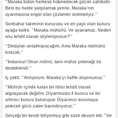
‘’Maraka bütün herkese hükmedecek gücün sahibidir.
Beni bu halde yargılamak yerine, Maraka’nın
uyanmasına engel olan çözümler üretmeliyiz.’’
Sonbahar takımının kurucusu ve en yaşlı olan kurucu
ayağa kalktı. ‘’Maraka mühürlü. Ve uyanamaz. Neden
onu tehdit olarak söyleniyorsun?’’
‘’Detayları anlatmayacağım. Ama Maraka mührünü
kıracak.’’
‘’İmkansız! Onun mührü, tanrı mühür yeteneği ile
desteklendi.’’
İç çekti. ‘’Anlıyorum. Maraka’yı hafife alıyorsunuz.’’
‘’Mührün içinde kalan bir iblisi tehdit olarak
algılayacak değilim. Diyarımızda 4 kurucu ve bir
sıfırıncı kurucu bulunuyor. Diyarımızı korumaya
yetecek gücü zaten barındırıyoruz.’’
Gerçeği bir kendi biliyormuş gibi söze devam etti. ‘’Ve