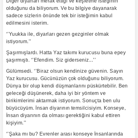
Diğer diyarları merak ettiği ve keşfetme isteğinin
olduğunu da biliyorum. Ve bu bilgiye dayanarak
sadece sizlerin önünde tek bir isteğimin kabul
edilmesini isterim.
‘’Yuukka ile, diyarları gezen gezginler olmak
istiyorum.’’
Şaşırmışlardı. Hatta Yaz takımı kurucusu buna epey
şaşırmıştı. ‘’Efendim. Siz giderseniz...’’
Gülümsedi. ‘’Biraz olsun kendinize güvenin. Sayın
Yaz kurucusu. Gücünüzün çok olduğunu biliyorum.
Dünya bir olup kendi düşmanlarını püskürtebilir. Ben
geleceği düşünerek, daha iyi bir yöntem ve
birikimlerimi aktarmak istiyorum. Sonuçta ben ulu
büyücüyüm. İnsan diyarının temsilcisiyim. Konseye,
İnsan diyarının da olması gerektiğini kabul ettiren
kişiyim.’’
‘’Şaka mı bu? Evrenler arası konseye İnsanlarında