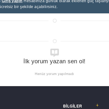
n
Giriş yapın
Hesabınıza günlük olarak eklenen güç taşlarıyl
ücretsiz bir şekilde açabilirsiniz.
İlk yorum yazan sen ol!
Henüz yorum yapılmadı
BİLGİLER