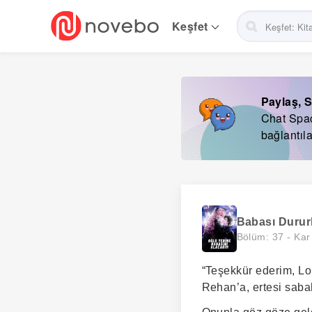
Skip
to
Keşfet
main
navigation
Paylaş, S
Chat Space
bağlantıla
Babası Durur
Bölüm: 37 -
Kar
“Teşekkür ederim, Lo
Rehan’a, ertesi saba