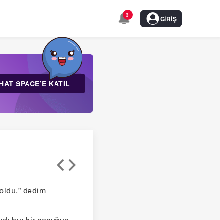
3
GIRIŞ
HAT SPACE’E KATIL
 oldu,” dedim