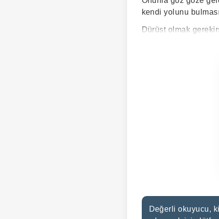
Onunla göz göze geld
kendi yolunu bulmas
Dürüst olmak gerekir
Değerli okuyucu, ki