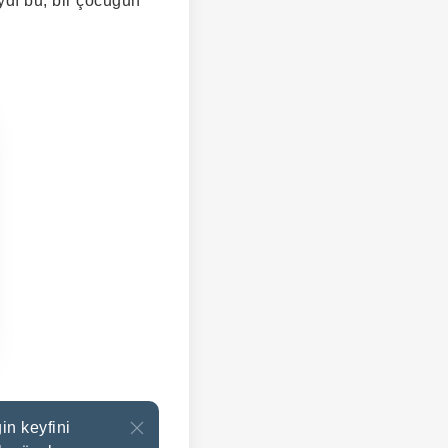
ydı bu; bir çocuğun
in keyfini