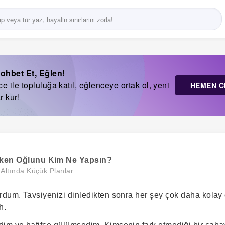
ohbet Et, Eğlen!
 ile topluluğa katıl, eğlenceye ortak ol, yeni
HEMEN C
r kur!
ken Oğlunu Kim Ne Yapsın?
 Altında Küçük Planlar
rdum. Tavsiyenizi dinledikten sonra her şey çok daha kolay
h.