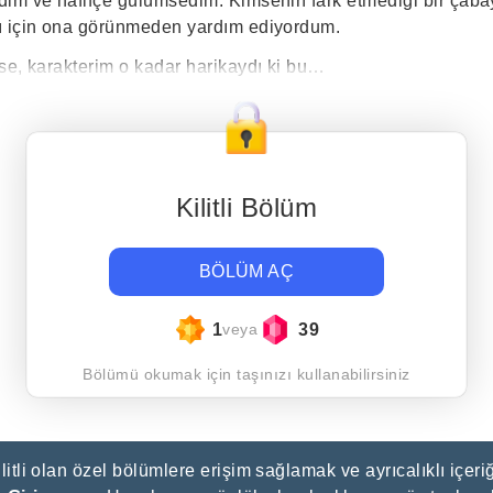
im ve hafifçe gülümsedim. Kimsenin fark etmediği bir çaba
ı için ona görünmeden yardım ediyordum.
se, karakterim o kadar harikaydı ki bu…
Kilitli Bölüm
BÖLÜM AÇ
1
39
veya
Bölümü okumak için taşınızı kullanabilirsiniz
litli olan özel bölümlere erişim sağlamak ve ayrıcalıklı içeriğ