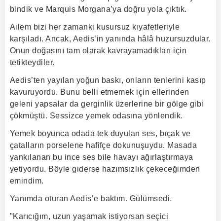
bindik ve Marquis Morgana’ya doğru yola çıktık.
Ailem bizi her zamanki kusursuz kıyafetleriyle
karşıladı. Ancak, Aedis’in yanında hâlâ huzursuzdular.
Onun doğasını tam olarak kavrayamadıkları için
tetikteydiler.
Aedis’ten yayılan yoğun baskı, onların tenlerini kasıp
kavuruyordu. Bunu belli etmemek için ellerinden
geleni yapsalar da gerginlik üzerlerine bir gölge gibi
çökmüştü. Sessizce yemek odasına yönlendik.
Yemek boyunca odada tek duyulan ses, bıçak ve
çatalların porselene hafifçe dokunuşuydu. Masada
yankılanan bu ince ses bile havayı ağırlaştırmaya
yetiyordu. Böyle giderse hazımsızlık çekeceğimden
emindim.
Yanımda oturan Aedis’e baktım. Gülümsedi.
"Karıcığım, uzun yaşamak istiyorsan seçici