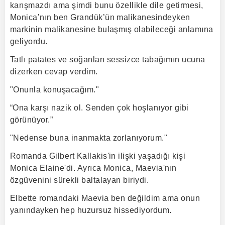
karışmazdı ama şimdi bunu özellikle dile getirmesi,
Monica’nın ben Grandük’ün malikanesindeyken
markinin malikanesine bulaşmış olabileceği anlamına
geliyordu.
Tatlı patates ve soğanları sessizce tabağımın ucuna
dizerken cevap verdim.
"Onunla konuşacağım."
“Ona karşı nazik ol. Senden çok hoşlanıyor gibi
görünüyor.”
"Nedense buna inanmakta zorlanıyorum."
Romanda Gilbert Kallakis'in ilişki yaşadığı kişi
Monica Elaine'di. Ayrıca Monica, Maevia'nın
özgüvenini sürekli baltalayan biriydi.
Elbette romandaki Maevia ben değildim ama onun
yanındayken hep huzursuz hissediyordum.