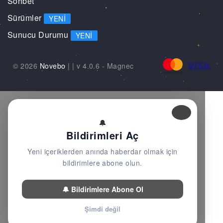
Sohbet
Sürümler
YENI
Sunucu Durumu
YENI
© 2026
Novebo
|
| v 4.0.6 -
Magnec
🔔
Bildirimleri Aç
Yeni içeriklerden anında haberdar olmak için
bildirimlere abone olun.
🔔 Bildirimlere Abone Ol
Şimdi değil