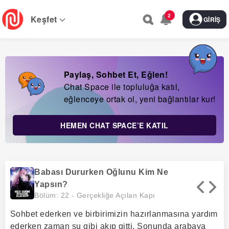
Skip
2
to
Keşfet
GIRIŞ
main
navigation
Paylaş, Sohbet Et, Eğlen!
Chat Space ile topluluğa katıl,
eğlenceye ortak ol, yeni bağlantılar kur!
HEMEN CHAT SPACE’E KATIL
Babası Dururken Oğlunu Kim Ne
Yapsın?
Bölüm: 22 -
Gerçekliğe Açılan Kapı
Sohbet ederken ve birbirimizin hazırlanmasına yardım
ederken zaman su gibi akıp gitti. Sonunda arabaya