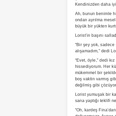
Kendinizden daha iyi
Ah, bunun benimle hiç
ondan ayrılma mesel
büyük bir yükten kurt
Lorist'in başını sall
“Bir şey yok, sadece
alışamadım,” dedi Lor
“Evet, öyle,” dedi k
hissediyorum. Her kü
mükemmel bir şekilde
boş vaktin varmış gi
değilmiş gibi çözüyo
Lorist yumuşak bir k
sana yaptığı teklifi 
“Oh, kardeş Fina'dan