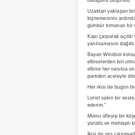
olduğunu düşündü.
Uzaktan yaklaşan bir 
kişnemesinin ardında
gümbür tırmanan bir d
Kapı çarparak açıldı 
yanılsamasını dağıttı
Bayan Windsor kolsuz
elbiselerden biri olm
elbise her nasılsa o
partiden aceleyle dön
Her ikisi de bugün bi
Lorist sakin bir sesl
ederim.”
Mumu üfleyip bir köş
yürüdü ve mehtaplı bi
İkisi de ses çıkarmad