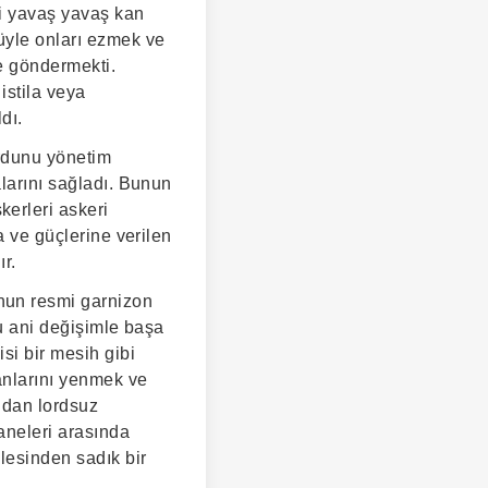
ni yavaş yavaş kan
üyle onları ezmek ve
e göndermekti.
istila veya
dı.
rdunu yönetim
alarını sağladı. Bunun
erleri askeri
a ve güçlerine verilen
ır.
nun resmi garnizon
Bu ani değişimle başa
si bir mesih gibi
anlarını yenmek ve
ından lordsuz
aneleri arasında
lesinden sadık bir