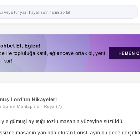
ohbet Et, Eğlen!
 ile topluluğa katıl, eğlenceye ortak ol, yeni
HEMEN C
r kur!
uş Lord'un Hikayeleri
a Süren Mehtaplı Bir Rüya (7)
yle gümüşi ay ışığı tozlu masanın yüzeyine süzüldü.
sessizce masanın yanında oturan Lorist, ayın bu gece gerçekt