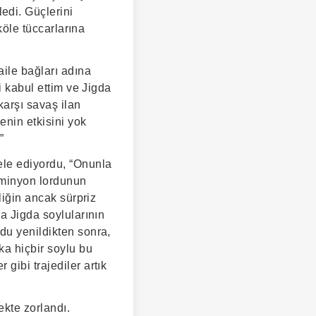
edi. Güçlerini
köle tüccarlarına
ile bağları adına
i kabul ettim ve Jigda
karşı savaş ilan
enin etkisini yok
”
ele ediyordu, “Onunla
ominyon lordunun
liğin ancak sürpriz
ra Jigda soylularının
du yenildikten sonra,
ka hiçbir soylu bu
gibi trajediler artık
ekte zorlandı.