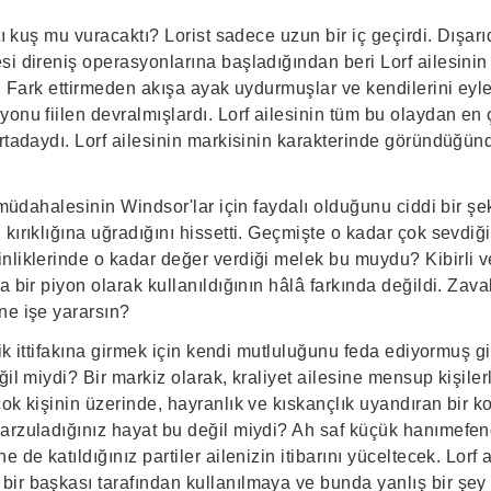
ltı kuş mu vuracaktı? Lorist sadece uzun bir iç geçirdi. Dışar
si direniş operasyonlarına başladığından beri Lorf ailesini
i. Fark ettirmeden akışa ayak uydurmuşlar ve kendilerini eyl
onu fiilen devralmışlardı. Lorf ailesinin tüm bu olaydan en
ortadaydı. Lorf ailesinin markisinin karakterinde göründüğün
n müdahalesinin Windsor'lar için faydalı olduğunu ciddi bir ş
kırıklığına uğradığını hissetti. Geçmişte o kadar çok sevdiğ
liklerinde o kadar değer verdiği melek bu muydu? Kibirli ve 
a bir piyon olarak kullanıldığının hâlâ farkında değildi. Zava
ne işe yararsın?
ilik ittifakına girmek için kendi mutluluğunu feda ediyormuş 
il miydi? Bir markiz olarak, kraliyet ailesine mensup kişilerle
çok kişinin üzerinde, hayranlık ve kıskançlık uyandıran bir
arzuladığınız hayat bu değil miydi? Ah saf küçük hanımefendi
e de katıldığınız partiler ailenizin itibarını yüceltecek. Lor
ir başkası tarafından kullanılmaya ve bunda yanlış bir şe