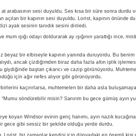
at arabasının sesi duyuldu. Ses kısa bir süre sonra durdu ve
n açılan bir kapının sesi duyuldu. Lorist, kapının önünde d
izi ayak sesinin tanıdık sesini dinledi.
ve mum ışığı odayı doldurarak ay ışığının yarattığı ince, mist
.
 beyaz bir elbiseyle kapının yanında duruyordu. Bu benim 
alıydı, ancak çizdiğimden biraz daha fazla altın iplik işlemes
nu giydiğinde baştan çıkarıcı ve cazip görünüyordu. Muhteme
düğü için ağır nefes alıyor gibi görünüyordu.
rbirlerini kaçırırlarsa, muhtemelen bir daha asla buluşamayac
e, “Mumu söndürebilir misin? Sanırım bu gece gümüş ayın yum
eye koyan Windsor evinin genç hanımı, ayın nazik kucağına
r gece gibi sessiz bir şekilde olduğu yerde durdu.
ı. Lorist, bir zamanlar kendisi için dünyadaki en önemli kişi