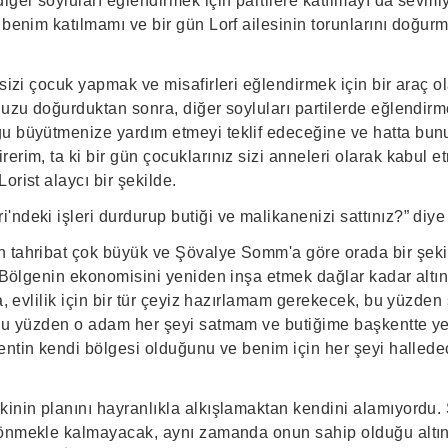
iğer soyluları eğlendirmek için partilere katılmayı da sevm
 benim katılmamı ve bir gün Lorf ailesinin torunlarını doğu
 sizi çocuk yapmak ve misafirleri eğlendirmek için bir araç 
unuzu doğurduktan sonra, diğer soyluları partilerde eğlendir
u büyütmenize yardım etmeyi teklif edeceğine ve hatta bunu
erim, ta ki bir gün çocuklarınız sizi anneleri olarak kabul 
orist alaycı bir şekilde.
ndeki işleri durdurup butiği ve malikanenizi sattınız?” diye 
n tahribat çok büyük ve Şövalye Somm'a göre orada bir şek
. Bölgenin ekonomisini yeniden inşa etmek dağlar kadar altı
ca, evlilik için bir tür çeyiz hazırlamam gerekecek, bu yüzden
 Bu yüzden o adam her şeyi satmam ve butiğime başkentte 
kentin kendi bölgesi olduğunu ve benim için her şeyi hallede
kinin planını hayranlıkla alkışlamaktan kendini alamıyordu.
 dönmekle kalmayacak, aynı zamanda onun sahip olduğu altı