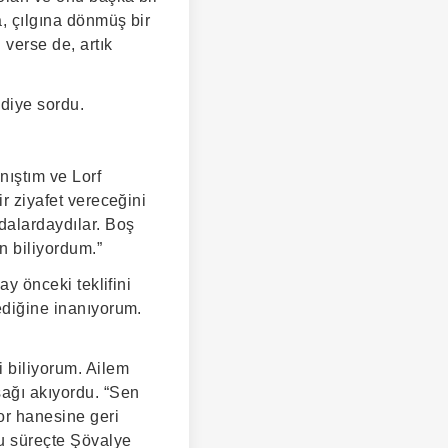
a, çılgına dönmüş bir
 verse de, artık
 diye sordu.
nıştım ve Lorf
ir ziyafet vereceğini
adalardaydılar. Boş
n biliyordum.”
ay önceki teklifini
mediğine inanıyorum.
i biliyorum. Ailem
ağı akıyordu. “Sen
or hanesine geri
bu süreçte Şövalye