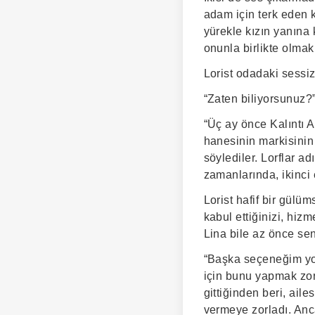
adam için terk eden k
yürekle kızın yanına 
onunla birlikte olmak
Lorist odadaki sessiz
“Zaten biliyorsunuz?”
“Üç ay önce Kalıntı A
hanesinin markisinin 
söylediler. Lorflar a
zamanlarında, ikinci
Lorist hafif bir gülüm
kabul ettiğinizi, hiz
Lina bile az önce se
“Başka seçeneğim yok 
için bunu yapmak zor
gittiğinden beri, ail
vermeye zorladı. Anca