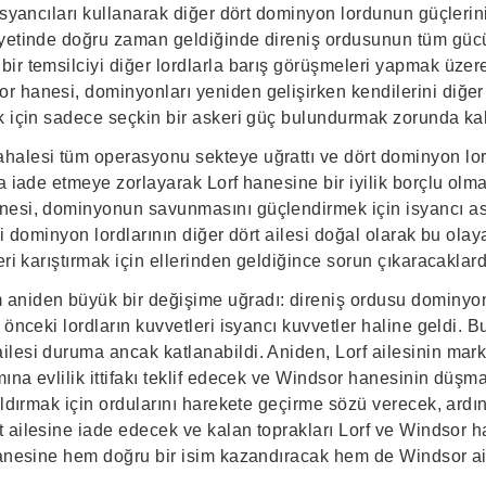
isyancıları kullanarak diğer dört dominyon lordunun güçleri
yetinde doğru zaman geldiğinde direniş ordusunun tüm güc
ir temsilciyi diğer lordlarla barış görüşmeleri yapmak üzer
 hanesi, dominyonları yeniden gelişirken kendilerini diğer 
k için sadece seçkin bir askeri güç bulundurmak zorunda kal
halesi tüm operasyonu sekteye uğrattı ve dört dominyon lo
a iade etmeye zorlayarak Lorf hanesine bir iyilik borçlu olm
esi, dominyonun savunmasını güçlendirmek için isyancı ask
ki dominyon lordlarının diğer dört ailesi doğal olarak bu olay
eri karıştırmak için ellerinden geldiğince sorun çıkaracaklard
aniden büyük bir değişime uğradı: direniş ordusu dominyo
 önceki lordların kuvvetleri isyancı kuvvetler haline geldi. 
esi duruma ancak katlanabildi. Aniden, Lorf ailesinin marki
ına evlilik ittifakı teklif edecek ve Windsor hanesinin düşm
aldırmak için ordularını harekete geçirme sözü verecek, ard
t ailesine iade edecek ve kalan toprakları Lorf ve Windsor h
hanesine hem doğru bir isim kazandıracak hem de Windsor ai