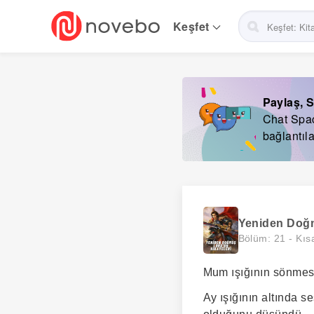
Skip
to
Keşfet
main
navigation
Paylaş, S
Chat Space
bağlantıla
Yeniden Doğm
Bölüm: 21 -
Kıs
Mum ışığının sönmesi
Ay ışığının altında 