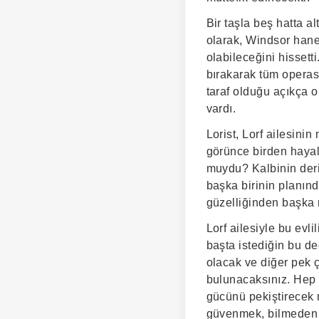
Bir taşla beş hatta a
olarak, Windsor hane
olabileceğini hissett
bırakarak tüm operasy
taraf olduğu açıkça 
vardı.
Lorist, Lorf ailesini
görünce birden hayal 
muydu? Kalbinin derin
başka birinin planınd
güzelliğinden başka 
Lorf ailesiyle bu evl
başta istediğin bu değ
olacak ve diğer pek 
bulunacaksınız. Hep 
gücünü pekiştirecek n
güvenmek, bilmeden b