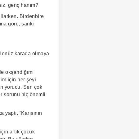
ınız, genç hanım?
llarken. Birdenbire
na göre, sanki
. Henüz karada olmaya
yle okşandığımı
m için her şeyi
en yorucu. Sen çok
er sorunu hiç önemli
 yaptı. “Karısının
çin artık çocuk