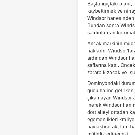
Başlangıçtaki planı, 
kaybettirmek ve niha
Windsor hanesinden b
Bundan sonra Windsor
saldırılardan koruma
Ancak markinin müda
haklarını Windsor'lar
ardından Windsor han
saflarına kattı. Önce
zarara kızacak ve işl
Dominyondaki durum 
gücü haline gelirken,
çıkamayan Windsor ail
inerek Windsor hanım
dört aileyi ortadan k
egemenlikleri kraliye
paylaştıracak, Lorf 
müttefik edinecekti.