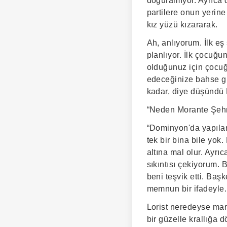
doğuramıyor. Ayrıca d
partilere onun yerine
kız yüzü kızararak.
Ah, anlıyorum. İlk eş
planlıyor. İlk çocuğ
olduğunuz için çocuğ
edeceğinize bahse gir
kadar, diye düşündü L
“Neden Morante Şehri'
“Dominyon'da yapıla
tek bir bina bile yok
altına mal olur. Ayrı
sıkıntısı çekiyorum.
beni teşvik etti. Baş
memnun bir ifadeyle.
Lorist neredeyse mar
bir güzelle krallığa