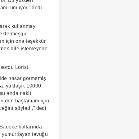
iyor. Bu yüzden
rmamı umuyor,” dedi
olarak kullanmayı
mekle meşgul
n için ona teşekkür
etmek bile istemeyene
sordu Lorist.
ilde hasar görmemiş
na, yaklaşık 10000
 şu anda nakit
yeniden başlamam için
ceğini söyledi,” dedi
 Sadece kollarında
n yumurtlayan tavuğu