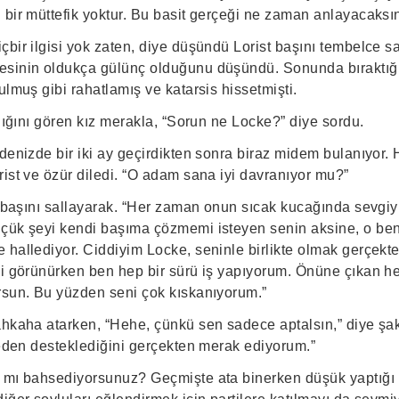
 bir müttefik yoktur. Bu basit gerçeği ne zaman anlayacaks
bir ilgisi yok zaten, diye düşündü Lorist başını tembelce sa
esinin oldukça gülünç olduğunu düşündü. Sonunda bıraktığı
ulmuş gibi rahatlamış ve katarsis hissetmişti.
adığını gören kız merakla, “Sorun ne Locke?” diye sordu.
 denizde bir iki ay geçirdikten sonra biraz midem bulanıyor
ist ve özür diledi. “O adam sana iyi davranıyor mu?”
ız başını sallayarak. “Her zaman onun sıcak kucağında sevgi
çük şeyi kendi başıma çözmemi isteyen senin aksine, o beni
 hallediyor. Ciddiyim Locke, seninle birlikte olmak gerçekt
bi görünürken ben hep bir sürü iş yapıyorum. Önüne çıkan h
rsun. Bu yüzden seni çok kıskanıyorum.”
ahkaha atarken, “Hehe, çünkü sen sadece aptalsın,” diye şaka
neden desteklediğini gerçekten merak ediyorum.”
 mı bahsediyorsunuz? Geçmişte ata binerken düşük yaptığı i