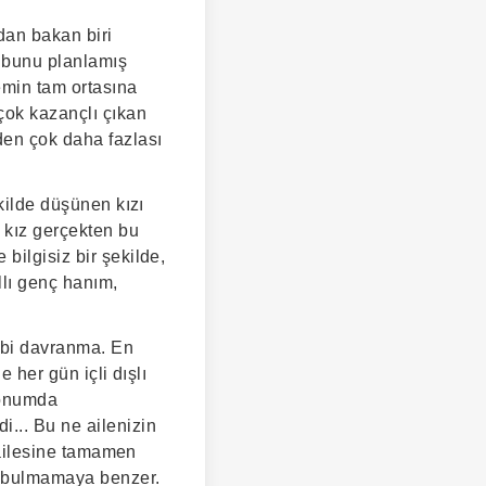
ıdan bakan biri
n bunu planlamış
emin tam ortasına
 çok kazançlı çıkan
den çok daha fazlası
ekilde düşünen kızı
i kız gerçekten bu
bilgisiz bir şekilde,
llı genç hanım,
gibi davranma. En
 her gün içli dışlı
 konumda
... Bu ne ailenizin
f ailesine tamamen
y bulmamaya benzer.