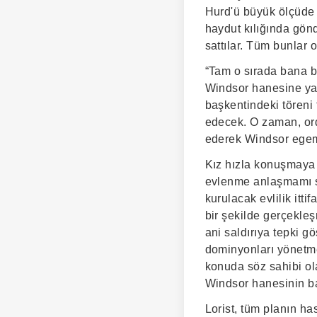
Hurd'ü büyük ölçüde 
haydut kılığında gönde
sattılar. Tüm bunlar
“Tam o sırada bana b
Windsor hanesine yard
başkentindeki töreni 
edecek. O zaman, ordu
ederek Windsor egem
Kız hızla konuşmaya 
evlenme anlaşmamı sa
kurulacak evlilik itt
bir şekilde gerçekleş
ani saldırıya tepki 
dominyonları yönetme
konuda söz sahibi ola
Windsor hanesinin b
Lorist, tüm planın ha