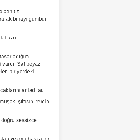
 atın tiz
urarak binayı gümbür
ik huzur
tasarladığım
i vardı. Saf beyaz
len bir yerdeki
aklarını anladılar.
uşak ışıltısını tercih
 doğru sessizce
 olan ve onu başka bir