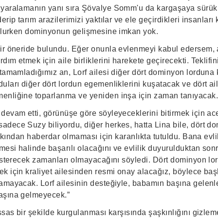
yaralamanın yanı sıra Şövalye Somm'u da kargaşaya sürükl
rip tarım arazilerimizi yaktılar ve ele geçirdikleri insanları 
 olurken dominyonun gelişmesine imkan yok.
ir öneride bulundu. Eğer onunla evlenmeyi kabul edersem, a
ım etmek için aile birliklerini harekete geçirecekti. Teklifin
tamamladığımız an, Lorf ailesi diğer dört dominyon lorduna 
ları diğer dört lordun egemenliklerini kuşatacak ve dört ail
enliğine toparlanma ve yeniden inşa için zaman tanıyacak.
devam etti, görünüşe göre söyleyeceklerini bitirmek için ac
dece Suzy biliyordu, diğer herkes, hatta Lina bile, dört d
ifakından haberdar olmaması için karanlıkta tutuldu. Bana evli
mesi halinde başarılı olacağını ve evlilik duyurulduktan son
gösterecek zamanları olmayacağını söyledi. Dört dominyon lor
k için kraliyet ailesinden resmi onay alacağız, böylece baş
mayacak. Lorf ailesinin desteğiyle, babamın başına gelenler 
aşına gelmeyecek.”
ssas bir şekilde kurgulanması karşısında şaşkınlığını gizlem