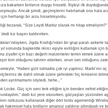
ıza bakarken binlerce duygu hissetti. İlişkiyi ilk duyduğund
koşmuştu. Ancak şimdi, geçmişlerini hatırlamak ona hala acı
 için herhangi bir arzu hissetmiyordu.
liği bozarak, “Size Leydi Markiz olarak mı hitap etmeliyim?”
 dedi kız başını kaldırırken.
daları'ndayken, Jigda Krallığı'ndan bir grup paralı askerle ta
yıl sonunda başkentte ikinci eşiyle evliliğini kutlamak için b
dına ziyafet için bazı değerli malzemeler temin etmek üzere 
 eşin kim olduğunu tahmin ederken, onun sen olduğunu zate
semeyle, “Haberi gizli tutmakla çok iyi yaptınız. Marki'nin üç 
metçileriniz de dahil olmak üzere şehirdeki hiç kimsenin bil
nden ayrılmamamı söyledi, hehe...”
Locke. Güç için seni terk ettiğim için benden nefret ettiğin
undaydım,” dedi kız yere otururken, gözyaşları yüzünden aş
esinin nüfuzunu kullanarak diğer dört lordu egemenliği Winds
k hakimiyet hala lordların amansız saldırısı altındaydı ve 