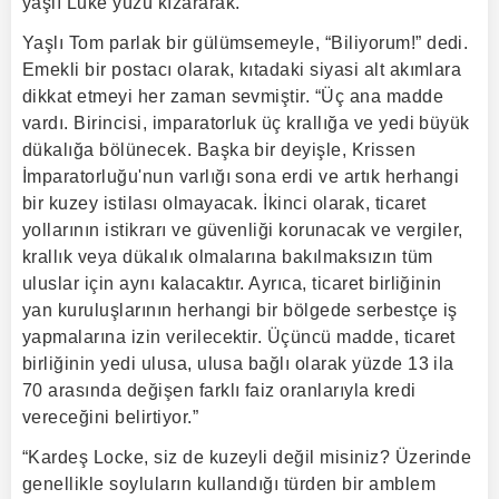
yaşlı Luke yüzü kızararak.
Yaşlı Tom parlak bir gülümsemeyle, “Biliyorum!” dedi.
Emekli bir postacı olarak, kıtadaki siyasi alt akımlara
dikkat etmeyi her zaman sevmiştir. “Üç ana madde
vardı. Birincisi, imparatorluk üç krallığa ve yedi büyük
dükalığa bölünecek. Başka bir deyişle, Krissen
İmparatorluğu'nun varlığı sona erdi ve artık herhangi
bir kuzey istilası olmayacak. İkinci olarak, ticaret
yollarının istikrarı ve güvenliği korunacak ve vergiler,
krallık veya dükalık olmalarına bakılmaksızın tüm
uluslar için aynı kalacaktır. Ayrıca, ticaret birliğinin
yan kuruluşlarının herhangi bir bölgede serbestçe iş
yapmalarına izin verilecektir. Üçüncü madde, ticaret
birliğinin yedi ulusa, ulusa bağlı olarak yüzde 13 ila
70 arasında değişen farklı faiz oranlarıyla kredi
vereceğini belirtiyor.”
“Kardeş Locke, siz de kuzeyli değil misiniz? Üzerinde
genellikle soyluların kullandığı türden bir amblem