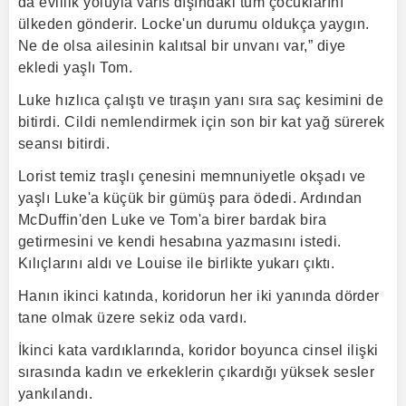
da evlilik yoluyla varis dışındaki tüm çocuklarını
ülkeden gönderir. Locke'un durumu oldukça yaygın.
Ne de olsa ailesinin kalıtsal bir unvanı var,” diye
ekledi yaşlı Tom.
Luke hızlıca çalıştı ve tıraşın yanı sıra saç kesimini de
bitirdi. Cildi nemlendirmek için son bir kat yağ sürerek
seansı bitirdi.
Lorist temiz traşlı çenesini memnuniyetle okşadı ve
yaşlı Luke'a küçük bir gümüş para ödedi. Ardından
McDuffin'den Luke ve Tom'a birer bardak bira
getirmesini ve kendi hesabına yazmasını istedi.
Kılıçlarını aldı ve Louise ile birlikte yukarı çıktı.
Hanın ikinci katında, koridorun her iki yanında dörder
tane olmak üzere sekiz oda vardı.
İkinci kata vardıklarında, koridor boyunca cinsel ilişki
sırasında kadın ve erkeklerin çıkardığı yüksek sesler
yankılandı.