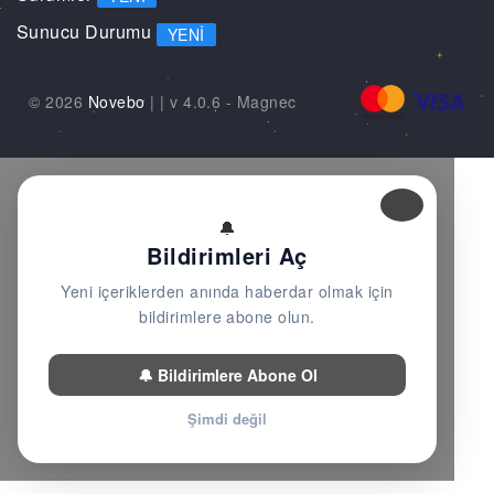
Sunucu Durumu
YENI
© 2026
Novebo
|
| v 4.0.6 -
Magnec
🔔
Bildirimleri Aç
Yeni içeriklerden anında haberdar olmak için
bildirimlere abone olun.
🔔 Bildirimlere Abone Ol
Şimdi değil