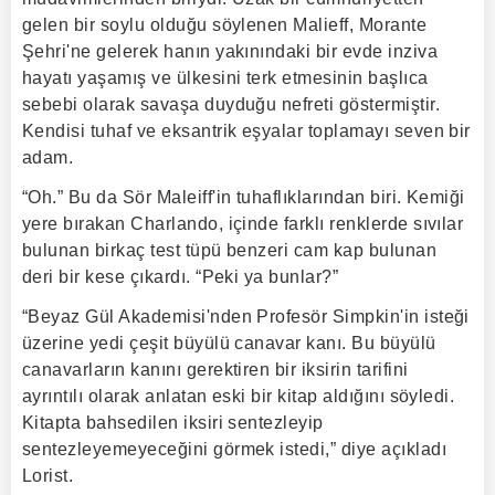
gelen bir soylu olduğu söylenen Malieff, Morante
Şehri'ne gelerek hanın yakınındaki bir evde inziva
hayatı yaşamış ve ülkesini terk etmesinin başlıca
sebebi olarak savaşa duyduğu nefreti göstermiştir.
Kendisi tuhaf ve eksantrik eşyalar toplamayı seven bir
adam.
“Oh.” Bu da Sör Maleiff'in tuhaflıklarından biri. Kemiği
yere bırakan Charlando, içinde farklı renklerde sıvılar
bulunan birkaç test tüpü benzeri cam kap bulunan
deri bir kese çıkardı. “Peki ya bunlar?”
“Beyaz Gül Akademisi'nden Profesör Simpkin'in isteği
üzerine yedi çeşit büyülü canavar kanı. Bu büyülü
canavarların kanını gerektiren bir iksirin tarifini
ayrıntılı olarak anlatan eski bir kitap aldığını söyledi.
Kitapta bahsedilen iksiri sentezleyip
sentezleyemeyeceğini görmek istedi,” diye açıkladı
Lorist.