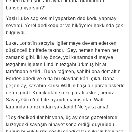
neden bana son altı ayda burada olanlardan
bahsetmiyorsun?”
Yaşlı Luke saç kesimi yaparken dedikodu yapmayı
severdi. Yerel dedikodular ve hikâyeler hakkında çok
bilgiliydi.
Luke, Lorist'in saçıyla ilgilenmeye devam ederken
düşünceli bir ifade takındı. “Şey, hemen hemen her
zamanki gibi. İki ay önce, yol kenarındaki meyve
tezgahını işleten Lind'in tezgahı ürkmüş bir at
tarafından ezildi. Buna rağmen, sahibi ona dört altın
Fordes ödedi ve o da bu olaydan kârlı çıktı. Daha
geçen ay, kasabın karısı Watt'ın başı bir paralı askerle
derde girdi. Komik olan şu ki: paralı asker, henüz
Savaş Gücü'nü bile uyandırmamış olan Watt
tarafından omzundan yaralandı! Ne şaka ama!
“Boş dedikodular bir yana, üç ay önce gazetelerde
kuzeydeki savaşın nihayet sona erdiği duyuruldu,
bunun büyük kısmı çeşitli sendikaların iki yıl boyunca