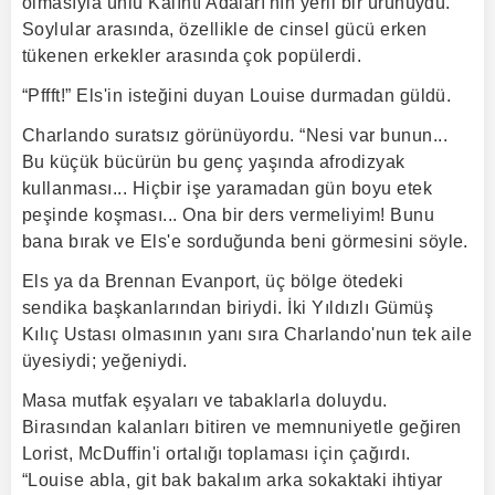
olmasıyla ünlü Kalıntı Adaları'nın yerli bir ürünüydü.
Soylular arasında, özellikle de cinsel gücü erken
tükenen erkekler arasında çok popülerdi.
“Pffft!” Els'in isteğini duyan Louise durmadan güldü.
Charlando suratsız görünüyordu. “Nesi var bunun...
Bu küçük bücürün bu genç yaşında afrodizyak
kullanması... Hiçbir işe yaramadan gün boyu etek
peşinde koşması... Ona bir ders vermeliyim! Bunu
bana bırak ve Els'e sorduğunda beni görmesini söyle.
Els ya da Brennan Evanport, üç bölge ötedeki
sendika başkanlarından biriydi. İki Yıldızlı Gümüş
Kılıç Ustası olmasının yanı sıra Charlando'nun tek aile
üyesiydi; yeğeniydi.
Masa mutfak eşyaları ve tabaklarla doluydu.
Birasından kalanları bitiren ve memnuniyetle geğiren
Lorist, McDuffin'i ortalığı toplaması için çağırdı.
“Louise abla, git bak bakalım arka sokaktaki ihtiyar