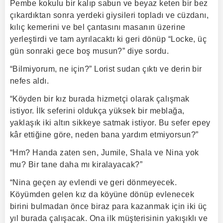
Pembe kokulu bir kalıp sabun ve beyaz keten bir bez
çıkardıktan sonra yerdeki giysileri topladı ve cüzdanı,
kılıç kemerini ve bel çantasını masanın üzerine
yerleştirdi ve tam ayrılacaktı ki geri dönüp “Locke, üç
gün sonraki gece boş musun?” diye sordu.
“Bilmiyorum, ne için?” Lorist sudan çıktı ve derin bir
nefes aldı.
“Köyden bir kız burada hizmetçi olarak çalışmak
istiyor. İlk seferini oldukça yüksek bir meblağa,
yaklaşık iki altın sikkeye satmak istiyor. Bu sefer epey
kâr ettiğine göre, neden bana yardım etmiyorsun?”
“Hm? Handa zaten sen, Jumile, Shala ve Nina yok
mu? Bir tane daha mı kiralayacak?”
“Nina geçen ay evlendi ve geri dönmeyecek.
Köyümden gelen kız da köyüne dönüp evlenecek
birini bulmadan önce biraz para kazanmak için iki üç
yıl burada çalışacak. Ona ilk müşterisinin yakışıklı ve