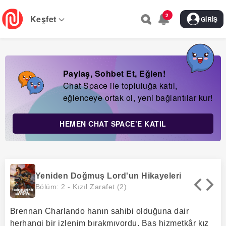
Skip
2
to
Keşfet
GIRIŞ
main
navigation
Paylaş, Sohbet Et, Eğlen!
Chat Space ile topluluğa katıl,
eğlenceye ortak ol, yeni bağlantılar kur!
HEMEN CHAT SPACE’E KATIL
Yeniden Doğmuş Lord'un Hikayeleri
Bölüm: 2 -
Kızıl Zarafet (2)
Brennan Charlando hanın sahibi olduğuna dair
herhangi bir izlenim bırakmıyordu. Baş hizmetkâr kız