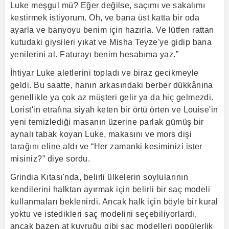
Luke meşgul mü? Eğer değilse, saçımı ve sakalımı
kestirmek istiyorum. Oh, ve bana üst katta bir oda
ayarla ve banyoyu benim için hazırla. Ve lütfen rattan
kutudaki giysileri yıkat ve Misha Teyze'ye gidip bana
yenilerini al. Faturayı benim hesabıma yaz.”
İhtiyar Luke aletlerini topladı ve biraz gecikmeyle
geldi. Bu saatte, hanın arkasındaki berber dükkânına
genellikle ya çok az müşteri gelir ya da hiç gelmezdi.
Lorist'in etrafına siyah keten bir örtü örten ve Louise'in
yeni temizlediği masanın üzerine parlak gümüş bir
aynalı tabak koyan Luke, makasını ve mors dişi
tarağını eline aldı ve “Her zamanki kesiminizi ister
misiniz?” diye sordu.
Grindia Kıtası'nda, belirli ülkelerin soylularının
kendilerini halktan ayırmak için belirli bir saç modeli
kullanmaları beklenirdi. Ancak halk için böyle bir kural
yoktu ve istedikleri saç modelini seçebiliyorlardı,
ancak bazen at kuyruğu gibi saç modelleri popülerlik