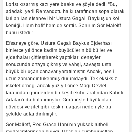
Lorist kızarmış kazı yere bıraktı ve şöyle dedi: “Bu,
adadaki yerli Remandotu halkı tarafından sopa olarak
kullanılan efsanevi bir Ustura Gagalı Baykuş'un kol
kemiği. Hem hafif hem de serttir. Sanırım Sör Maleiff
bunu istedi.”
Efsaneye göre, Ustura Gagalı Baykuş Ejderhası
binlerce yıl önce kadim büyücülerin bülbüller ve
ejderhaları çiftleştirerek yaptıkları deneyler
sonucunda ortaya çıkmış ve vahşi, savaşta usta,
büyük bir uçan canavar yaratılmıştır. Ancak, nesli
uzun zamandır tükenmiş durumdaydı. Tek eksiksiz
iskelet örneği ancak yüz yıl önce Magi Devleti
tarafından gönderilen bir keşif ekibi tarafından Kalıntı
Adaları'nda bulunmuştur. Görünüşte büyük olan
gövdesi ve jilet gibi keskin gagası nedeniyle bu
şekilde adlandırılmıştır.
Sör Malieff, Red Grace Hanı'nın yüksek rütbeli
müdavimlerinden biriydi. Uzak bir cumhuriyetten