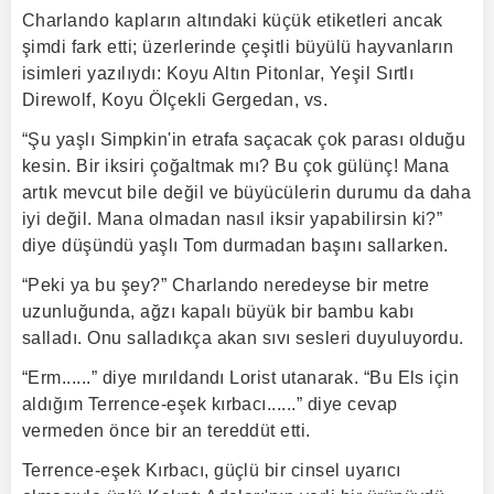
Charlando kapların altındaki küçük etiketleri ancak
şimdi fark etti; üzerlerinde çeşitli büyülü hayvanların
isimleri yazılıydı: Koyu Altın Pitonlar, Yeşil Sırtlı
Direwolf, Koyu Ölçekli Gergedan, vs.
“Şu yaşlı Simpkin'in etrafa saçacak çok parası olduğu
kesin. Bir iksiri çoğaltmak mı? Bu çok gülünç! Mana
artık mevcut bile değil ve büyücülerin durumu da daha
iyi değil. Mana olmadan nasıl iksir yapabilirsin ki?”
diye düşündü yaşlı Tom durmadan başını sallarken.
“Peki ya bu şey?” Charlando neredeyse bir metre
uzunluğunda, ağzı kapalı büyük bir bambu kabı
salladı. Onu salladıkça akan sıvı sesleri duyuluyordu.
“Erm......” diye mırıldandı Lorist utanarak. “Bu Els için
aldığım Terrence-eşek kırbacı......” diye cevap
vermeden önce bir an tereddüt etti.
Terrence-eşek Kırbacı, güçlü bir cinsel uyarıcı