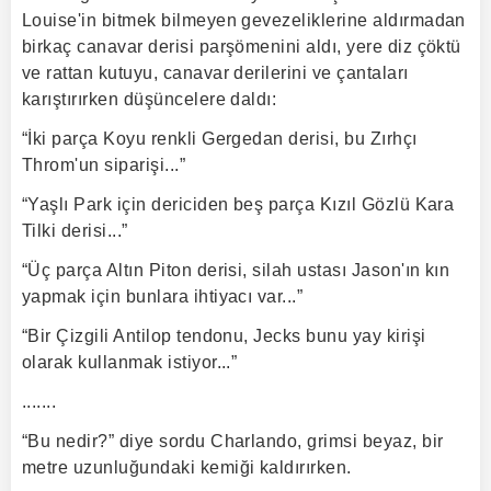
Louise'in bitmek bilmeyen gevezeliklerine aldırmadan
birkaç canavar derisi parşömenini aldı, yere diz çöktü
ve rattan kutuyu, canavar derilerini ve çantaları
karıştırırken düşüncelere daldı:
“İki parça Koyu renkli Gergedan derisi, bu Zırhçı
Throm'un siparişi...”
“Yaşlı Park için dericiden beş parça Kızıl Gözlü Kara
Tilki derisi...”
“Üç parça Altın Piton derisi, silah ustası Jason'ın kın
yapmak için bunlara ihtiyacı var...”
“Bir Çizgili Antilop tendonu, Jecks bunu yay kirişi
olarak kullanmak istiyor...”
.......
“Bu nedir?” diye sordu Charlando, grimsi beyaz, bir
metre uzunluğundaki kemiği kaldırırken.