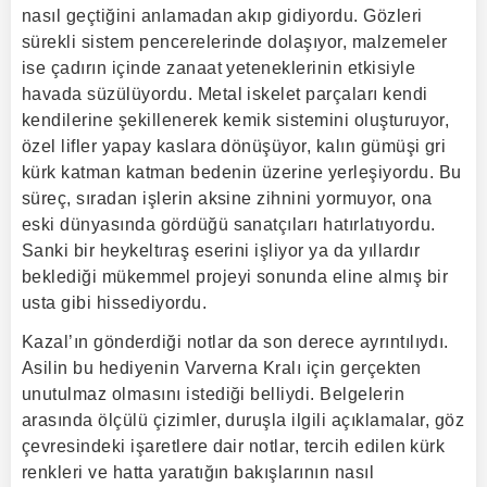
nasıl geçtiğini anlamadan akıp gidiyordu. Gözleri
sürekli sistem pencerelerinde dolaşıyor, malzemeler
ise çadırın içinde zanaat yeteneklerinin etkisiyle
havada süzülüyordu. Metal iskelet parçaları kendi
kendilerine şekillenerek kemik sistemini oluşturuyor,
özel lifler yapay kaslara dönüşüyor, kalın gümüşi gri
kürk katman katman bedenin üzerine yerleşiyordu. Bu
süreç, sıradan işlerin aksine zihnini yormuyor, ona
eski dünyasında gördüğü sanatçıları hatırlatıyordu.
Sanki bir heykeltıraş eserini işliyor ya da yıllardır
beklediği mükemmel projeyi sonunda eline almış bir
usta gibi hissediyordu.
Kazal’ın gönderdiği notlar da son derece ayrıntılıydı.
Asilin bu hediyenin Varverna Kralı için gerçekten
unutulmaz olmasını istediği belliydi. Belgelerin
arasında ölçülü çizimler, duruşla ilgili açıklamalar, göz
çevresindeki işaretlere dair notlar, tercih edilen kürk
renkleri ve hatta yaratığın bakışlarının nasıl