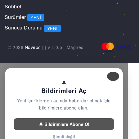
Sohbet
Sürümler
YENI
Sunucu Durumu
YENI
© 2026
Novebo
|
| v 4.0.5 -
Magnec
🔔
Bildirimleri Aç
Yeni içeriklerden anında haberdar olmak için
bildirimlere abone olun.
🔔 Bildirimlere Abone Ol
Şimdi değil