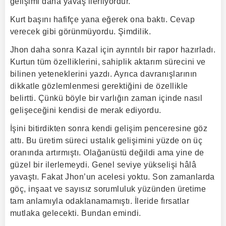
gelişimi daha yavaş ilerliyordur.”
Kurt başını hafifçe yana eğerek ona baktı. Cevap
verecek gibi görünmüyordu. Şimdilik.
Jhon daha sonra Kazal için ayrıntılı bir rapor hazırladı.
Kurtun tüm özelliklerini, sahiplik aktarım sürecini ve
bilinen yeteneklerini yazdı. Ayrıca davranışlarının
dikkatle gözlemlenmesi gerektiğini de özellikle
belirtti. Çünkü böyle bir varlığın zaman içinde nasıl
gelişeceğini kendisi de merak ediyordu.
İşini bitirdikten sonra kendi gelişim penceresine göz
attı. Bu üretim süreci ustalık gelişimini yüzde on üç
oranında artırmıştı. Olağanüstü değildi ama yine de
güzel bir ilerlemeydi. Genel seviye yükselişi hâlâ
yavaştı. Fakat Jhon’un acelesi yoktu. Son zamanlarda
göç, inşaat ve sayısız sorumluluk yüzünden üretime
tam anlamıyla odaklanamamıştı. İleride fırsatlar
mutlaka gelecekti. Bundan emindi.