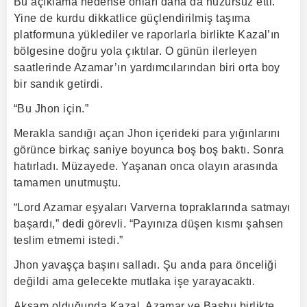
Bu açıklama nedense onları daha da huzursuz etti.
Yine de kurdu dikkatlice güçlendirilmiş taşıma
platformuna yüklediler ve raporlarla birlikte Kazal’ın
bölgesine doğru yola çıktılar. O günün ilerleyen
saatlerinde Azamar’ın yardımcılarından biri orta boy
bir sandık getirdi.
“Bu Jhon için.”
Merakla sandığı açan Jhon içerideki para yığınlarını
görünce birkaç saniye boyunca boş boş baktı. Sonra
hatırladı. Müzayede. Yaşanan onca olayın arasında
tamamen unutmuştu.
“Lord Azamar eşyaları Varverna topraklarında satmayı
başardı,” dedi görevli. “Payınıza düşen kısmı şahsen
teslim etmemi istedi.”
Jhon yavaşça başını salladı. Şu anda para önceliği
değildi ama gelecekte mutlaka işe yarayacaktı.
Akşam olduğunda Kazal, Azamar ve Bashu birlikte