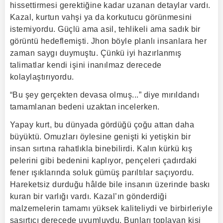
hissettirmesi gerektiğine kadar uzanan detaylar vardı.
Kazal, kurtun vahşi ya da korkutucu görünmesini
istemiyordu. Güçlü ama asil, tehlikeli ama sadık bir
görüntü hedeflemişti. Jhon böyle planlı insanlara her
zaman saygı duymuştu. Çünkü iyi hazırlanmış
talimatlar kendi işini inanılmaz derecede
kolaylaştırıyordu.
“Bu şey gerçekten devasa olmuş...” diye mırıldandı
tamamlanan bedeni uzaktan incelerken.
Yapay kurt, bu dünyada gördüğü çoğu attan daha
büyüktü. Omuzları öylesine genişti ki yetişkin bir
insan sırtına rahatlıkla binebilirdi. Kalın kürkü kış
pelerini gibi bedenini kaplıyor, pençeleri çadırdaki
fener ışıklarında soluk gümüş parıltılar saçıyordu.
Hareketsiz durduğu hâlde bile insanın üzerinde baskı
kuran bir varlığı vardı. Kazal’ın gönderdiği
malzemelerin tamamı yüksek kaliteliydi ve birbirleriyle
şaşırtıcı derecede uyumluydu. Bunları toplayan kişi