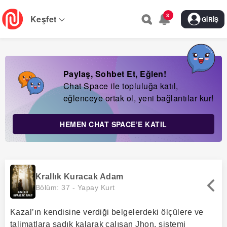
Skip
3
to
Keşfet
GIRIŞ
main
navigation
Paylaş, Sohbet Et, Eğlen!
Chat Space ile topluluğa katıl,
eğlenceye ortak ol, yeni bağlantılar kur!
HEMEN CHAT SPACE’E KATIL
Krallık Kuracak Adam
Bölüm: 37 -
Yapay Kurt
Kazal’ın kendisine verdiği belgelerdeki ölçülere ve
talimatlara sadık kalarak çalışan Jhon, sistemi