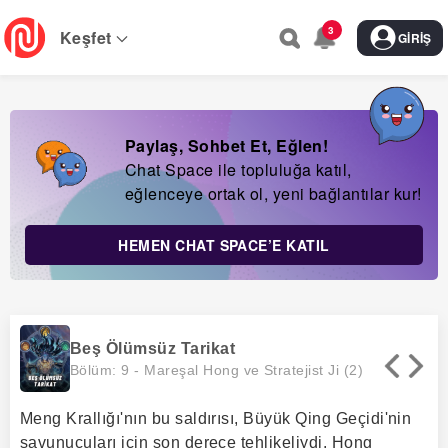
Skip
3
to
Keşfet
GIRIŞ
main
navigation
Paylaş, Sohbet Et, Eğlen!
Chat Space ile topluluğa katıl,
eğlenceye ortak ol, yeni bağlantılar kur!
HEMEN CHAT SPACE’E KATIL
Beş Ölümsüz Tarikat
Bölüm: 9 -
Mareşal Hong ve Stratejist Ji (2)
Meng Krallığı'nın bu saldırısı, Büyük Qing Geçidi'nin
savunucuları için son derece tehlikeliydi. Hong