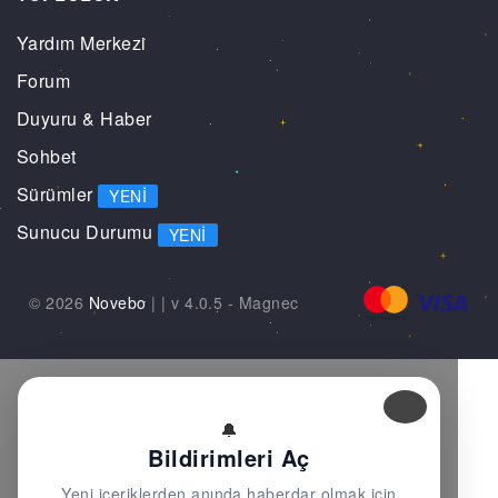
Yardım Merkezi
Forum
Duyuru & Haber
Sohbet
Sürümler
YENI
Sunucu Durumu
YENI
© 2026
Novebo
|
| v 4.0.5 -
Magnec
🔔
Bildirimleri Aç
Yeni içeriklerden anında haberdar olmak için