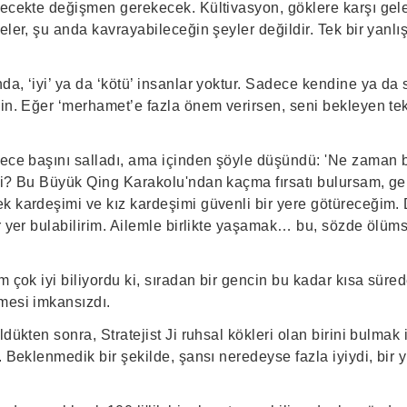
lecekte değişmen gerekecek. Kültivasyon, göklere karşı gele
eler, şu anda kavrayabileceğin şeyler değildir. Tek bir yanlı
a, ‘iyi’ ya da ‘kötü’ insanlar yoktur. Sadece kendine ya da
sin. Eğer ‘merhamet’e fazla önem verirsen, seni bekleyen tek
dece başını salladı, ama içinden şöyle düşündü: 'Ne zaman b
ki? Bu Büyük Qing Karakolu'ndan kaçma fırsatı bulursam, g
k kardeşimi ve kız kardeşimi güvenli bir yere götüreceğim.
ir yer bulabilirim. Ailemle birlikte yaşamak… bu, sözde ölüm
m çok iyi biliyordu ki, sıradan bir gencin bu kadar kısa süred
mesi imkansızdı.
ldükten sonra, Stratejist Ji ruhsal kökleri olan birini bulmak
. Beklenmedik bir şekilde, şansı neredeyse fazla iyiydi, bir yı