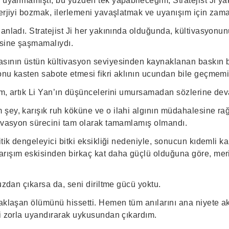
 uyanmamıştı, bu yüzden tek yapabileceğim, Stratejist Ji ya
nerjiyi bozmak, ilerlemeni yavaşlatmak ve uyanışım için zam
 anladı. Stratejist Ji her yakınında olduğunda, kültivasyon
sine şaşmamalıydı.
sının üstün kültivasyon seviyesinden kaynaklanan baskın 
onu kasten sabote etmesi fikri aklının ucundan bile geçmemiş
am, artık Li Yan’ın düşüncelerini umursamadan sözlerine dev
şey, karışık ruh köküne ve o ilahi algının müdahalesine ra
tivasyon sürecini tam olarak tamamlamış olmandı.
itik dengeleyici bitki eksikliği nedeniyle, sonucun kıdemli ka
rışım eskisinden birkaç kat daha güçlü olduğuna göre, mer
vuzdan çıkarsa da, seni diriltme gücü yoktu.
yaklaşan ölümünü hissetti. Hemen tüm anılarını ana niyete a
ti zorla uyandırarak uykusundan çıkardım.