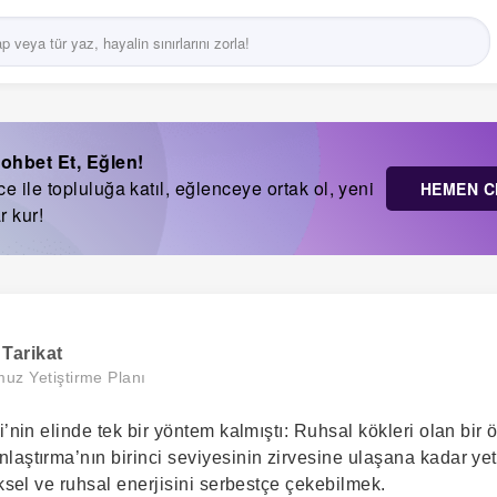
ohbet Et, Eğlen!
 ile topluluğa katıl, eğlenceye ortak ol, yeni
HEMEN C
r kur!
Tarikat
uz Yetiştirme Planı
i’nin elinde tek bir yöntem kalmıştı: Ruhsal kökleri olan bir 
aştırma’nın birinci seviyesinin zirvesine ulaşana kadar yet
iksel ve ruhsal enerjisini serbestçe çekebilmek.