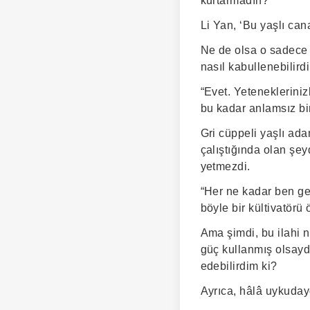
kurtarmadın?”
Li Yan, ‘Bu yaşlı ca
Ne de olsa o sadece 
nasıl kabullenebilird
“Evet. Yeteneklerini
bu kadar anlamsız bir
Gri cüppeli yaşlı ada
çalıştığında olan şe
yetmezdi.
“Her ne kadar ben ger
böyle bir kültivatörü
Ama şimdi, bu ilahi 
güç kullanmış olsayd
edebilirdim ki?
Ayrıca, hâlâ uykuday