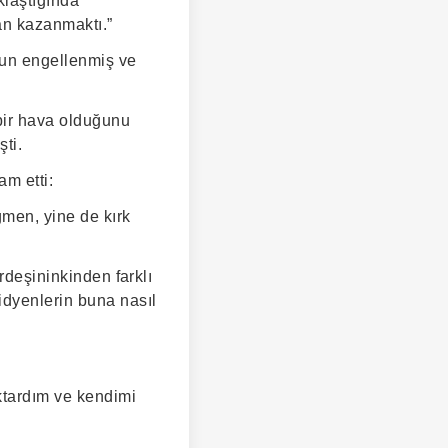
klaştığında
an kazanmaktı.”
unun engellenmiş ve
bir hava olduğunu
ti.
am etti:
ğmen, yine de kırk
rdeşininkinden farklı
idyenlerin buna nasıl
ktardım ve kendimi