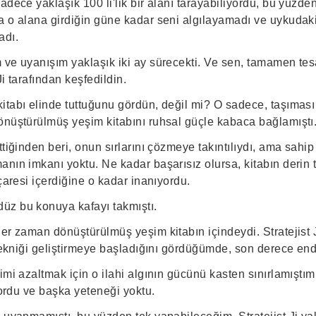
adece yaklaşık 100 li'lik bir alanı tarayabiliyordu, bu yüzd
a o alana girdiğin güne kadar seni algılayamadı ve uykudaki
adı.
 ve uyanışım yaklaşık iki ay sürecekti. Ve sen, tamamen te
Ji tarafından keşfedildin.
itabı elinde tuttuğunu gördün, değil mi? O sadece, taşıması
önüştürülmüş yeşim kitabını ruhsal güçle kabaca bağlamıştı
ttiğinden beri, onun sırlarını çözmeye takıntılıydı, ama sahi
nın imkanı yoktu. Ne kadar başarısız olursa, kitabın derin te
 çaresi içerdiğine o kadar inanıyordu.
üz bu konuya kafayı takmıştı.
her zaman dönüştürülmüş yeşim kitabın içindeydi. Stratejist
 tekniği geliştirmeye başladığını gördüğümde, son derece en
imi azaltmak için o ilahi algının gücünü kasten sınırlamıştı
iyordu ve başka yeteneği yoktu.