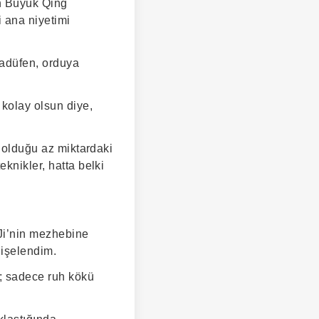
en Büyük Qing
 ana niyetimi
sadüfen, orduya
 kolay olsun diye,
.
p olduğu az miktardaki
knikler, hatta belki
 Ji’nin mezhebine
dişelendim.
m; sadece ruh kökü