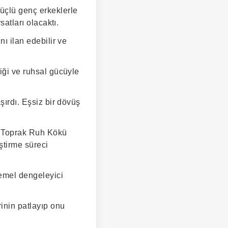
güçlü genç erkeklerle
satları olacaktı.
nı ilan edebilir ve
diği ve ruhsal gücüyle
şırdı. Eşsiz bir dövüş
ın Toprak Ruh Kökü
ştirme süreci
temel dengeleyici
inin patlayıp onu