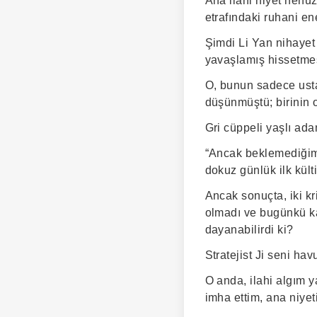
Ana ilahi niyet henüz
etrafındaki ruhani e
Şimdi Li Yan nihayet
yavaşlamış hissetme
O, bunun sadece usta
düşünmüştü; birinin 
Gri cüppeli yaşlı ad
“Ancak beklemediğim 
dokuz günlük ilk kül
Ancak sonuçta, iki kr
olmadı ve bugünkü ka
dayanabilirdi ki?
Stratejist Ji seni ha
O anda, ilahi algım 
imha ettim, ana niye