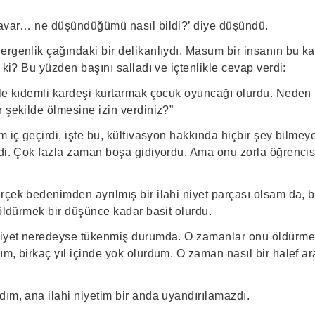
navar… ne düşündüğümü nasıl bildi?’ diye düşündü.
ergenlik çağındaki bir delikanlıydı. Masum bir insanın bu k
i ki? Bu yüzden başını salladı ve içtenlikle cevap verdi:
zle kıdemli kardeşi kurtarmak çocuk oyuncağı olurdu. Neden
 şekilde ölmesine izin verdiniz?”
m iç geçirdi, işte bu, kültivasyon hakkında hiçbir şey bilme
ydi. Çok fazla zaman boşa gidiyordu. Ama onu zorla öğrenc
çek bedenimden ayrılmış bir ilahi niyet parçası olsam da, bi
 öldürmek bir düşünce kadar basit olurdu.
niyet neredeyse tükenmiş durumda. O zamanlar onu öldürmek
ım, birkaç yıl içinde yok olurdum. O zaman nasıl bir halef a
dım, ana ilahi niyetim bir anda uyandırılamazdı.