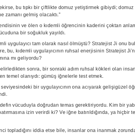
irse, bu tıpkı bir çiftlikte domuz yetiştirmek gibiydi; domu
e zamanı gelmiş olacaktı.”
ndisinin ve ölen o kıdemli öğrencinin kaderini çoktan anlamı
 vücuduna bir soğukluk yayıldı.
li uygulayıcı tam olarak nasıl ölmüştü? Stratejist Ji onu b
e, bu, kıdemli uygulayıcının ruhsal enerjisinin Stratejist Ji'
amına mı geliyordu?
 belirledikten sonra, bir sonraki adım ruhsal kökleri olan insa
en temel olanıydı: gümüş iğnelerle test etmek.
eviyesindeki bir uygulayıcının ona acıyarak gelişigüzel öğret
mdi.
efin vücuduyla doğrudan temas gerektiriyordu. Kim bir ya
atırmasına izin verirdi ki? Ve iğne batırıldığında, ya hiçbir 
ci topladığını iddia etse bile, insanlar ona inanmak zorund