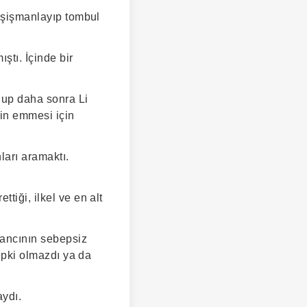
z şişmanlayıp tombul
ştı. İçinde bir
ulup daha sonra Li
nin emmesi için
nları aramaktı.
tiği, ilkel ve en alt
bancının sebepsiz
tepki olmazdı ya da
aydı.