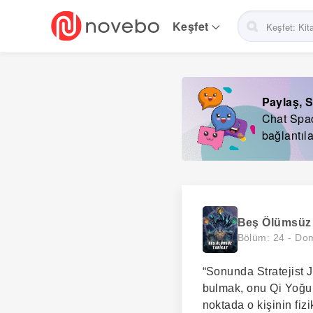
Skip
to
Keşfet
main
navigation
Paylaş, S
Chat Space
bağlantıla
Beş Ölümsüz 
Bölüm: 24 -
Dom
“Sonunda Stratejist J
bulmak, onu Qi Yoğunl
noktada o kişinin fiz