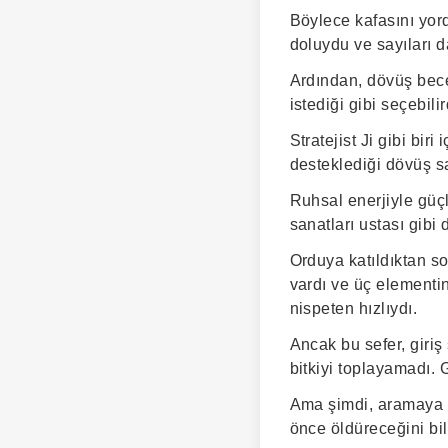
Böylece kafasını yor
doluydu ve sayıları da
Ardından, dövüş becer
istediği gibi seçebil
Stratejist Ji gibi bi
desteklediği dövüş san
Ruhsal enerjiyle güçl
sanatları ustası gibi
Orduya katıldıktan so
vardı ve üç elementin
nispeten hızlıydı.
Ancak bu sefer, giriş
bitkiyi toplayamadı.
Ama şimdi, aramaya g
önce öldüreceğini bil