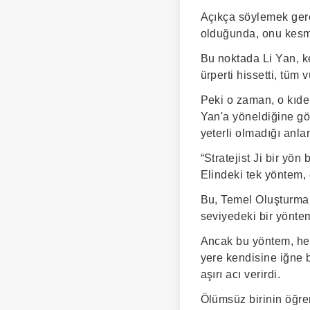
Açıkça söylemek gerek
olduğunda, onu kesm
Bu noktada Li Yan, ke
ürperti hissetti, tüm
Peki o zaman, o kıdem
Yan'a yöneldiğine gör
yeterli olmadığı anl
“Stratejist Ji bir yön
Elindeki tek yöntem, 
Bu, Temel Oluşturma s
seviyedeki bir yönte
Ancak bu yöntem, hed
yere kendisine iğne b
aşırı acı verirdi.
Ölümsüz birinin öğren