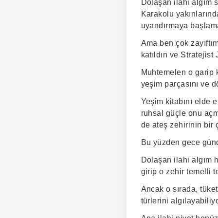
Dolaşan ilahi algım s
Karakolu yakınlarınd
uyandırmaya başlam
Ama ben çok zayıftım
katıldın ve Stratejist 
Muhtemelen o garip k
yeşim parçasını ve d
Yeşim kitabını elde e
ruhsal güçle onu açma
de ateş zehirinin bir
Bu yüzden gece günd
Dolaşan ilahi algım 
girip o zehir temelli
Ancak o sırada, tüket
türlerini algılayabil