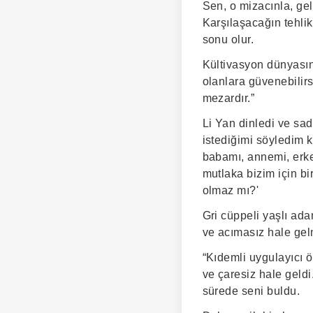
Sen, o mizacınla, ge
Karşılaşacağın tehlik
sonu olur.
Kültivasyon dünyasınd
olanlara güvenebilir
mezardır.”
Li Yan dinledi ve sa
istediğimi söyledim 
babamı, annemi, erke
mutlaka bizim için b
olmaz mı?'
Gri cüppeli yaşlı ada
ve acımasız hale gel
“Kıdemli uygulayıcı ö
ve çaresiz hale geldi
sürede seni buldu.