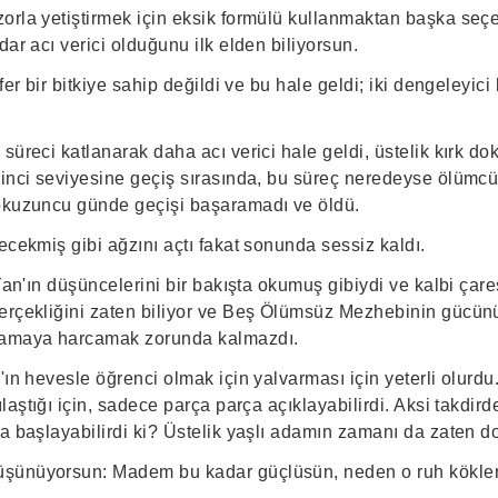
orla yetiştirmek için eksik formülü kullanmaktan başka seç
dar acı verici olduğunu ilk elden biliyorsun.
fer bir bitkiye sahip değildi ve bu hale geldi; iki dengeleyici
süreci katlanarak daha acı verici hale geldi, üstelik kırk d
inci seviyesine geçiş sırasında, bu süreç neredeyse ölümcül
okuzuncu günde geçişi başaramadı ve öldü.
ecekmiş gibi ağzını açtı fakat sonunda sessiz kaldı.
Yan'ın düşüncelerini bir bakışta okumuş gibiydi ve kalbi çares
erçekliğini zaten biliyor ve Beş Ölümsüz Mezhebinin gücünü
lamaya harcamak zorunda kalmazdı.
'ın hevesle öğrenci olmak için yalvarması için yeterli olurdu
laştığı için, sadece parça parça açıklayabilirdi. Aksi takdird
na başlayabilirdi ki? Üstelik yaşlı adamın zamanı da zaten d
ünüyorsun: Madem bu kadar güçlüsün, neden o ruh kökleri o