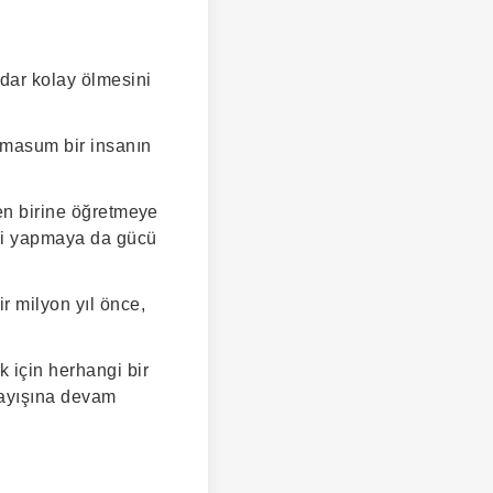
adar kolay ölmesini
 masum bir insanın
yen birine öğretmeye
isi yapmaya da gücü
r milyon yıl önce,
 için herhangi bir
rayışına devam