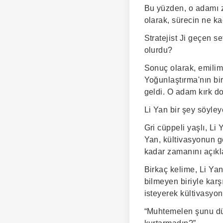
Bu yüzden, o adamı z
olarak, sürecin ne ka
Stratejist Ji geçen se
olurdu?
Sonuç olarak, emilim 
Yoğunlaştırma'nın bir
geldi. O adam kırk d
Li Yan bir şey söyley
Gri cüppeli yaşlı, Li 
Yan, kültivasyonun g
kadar zamanını açık
Birkaç kelime, Li Yan
bilmeyen biriyle karşı
isteyerek kültivasyo
“Muhtemelen şunu düş