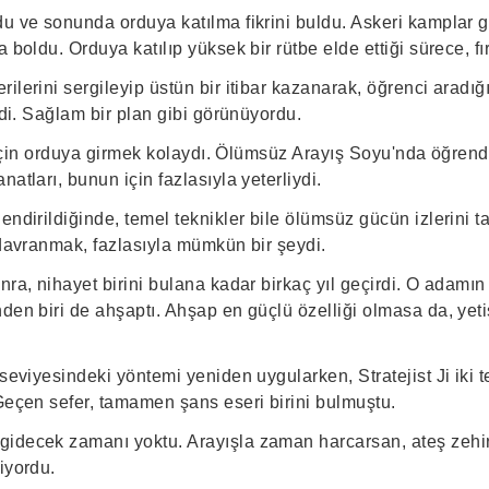
du ve sonunda orduya katılma fikrini buldu. Askeri kamplar 
 boldu. Orduya katılıp yüksek bir rütbe elde ettiği sürece, fır
ilerini sergileyip üstün bir itibar kazanarak, öğrenci aradığı
irdi. Sağlam bir plan gibi görünüyordu.
ri için orduya girmek kolaydı. Ölümsüz Arayış Soyu'nda öğren
atları, bunun için fazlasıyla yeterliydi.
endirildiğinde, temel teknikler bile ölümsüz gücün izlerini ta
 davranmak, fazlasıyla mümkün bir şeydi.
nra, nihayet birini bulana kadar birkaç yıl geçirdi. O adam
den biri de ahşaptı. Ahşap en güçlü özelliği olmasa da, yeti
 seviyesindeki yöntemi yeniden uygularken, Stratejist Ji iki 
 Geçen sefer, tamamen şans eseri birini bulmuştu.
idecek zamanı yoktu. Arayışla zaman harcarsan, ateş zehir
iyordu.