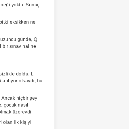
eneği yoktu. Sonuç
 bitki eksikken ne
okuzuncu günde, Qi
 bir sınav haline
izlikle doldu. Li
 anlıyor olsaydı, bu
. Ancak hiçbir şey
e, çocuk nasıl
olmak üzereydi.
lan ilk kişiyi