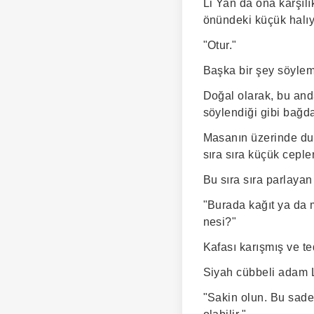
Li Yan da ona karşılı
önündeki küçük halıyı 
"Otur."
Başka bir şey söyle
Doğal olarak, bu and
söylendiği gibi bağd
Masanın üzerinde dur
sıra sıra küçük ceple
Bu sıra sıra parlayan
"Burada kağıt ya da 
nesi?"
Kafası karışmış ve te
Siyah cübbeli adam Li
"Sakin olun. Bu sadec