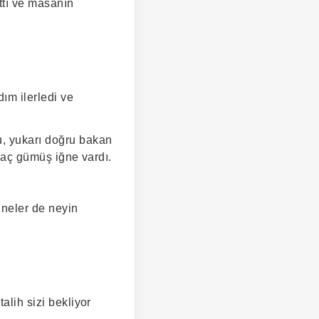
attı ve masanın
ım ilerledi ve
u, yukarı doğru bakan
rkaç gümüş iğne vardı.
ğneler de neyin
alih sizi bekliyor