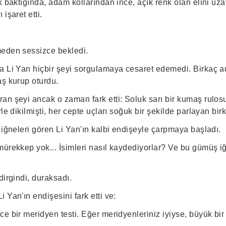
k baktığında, adam kollarından ince, açık renk olan elini uz
işaret etti.
meden sessizce bekledi.
a Li Yan hiçbir şeyi sorgulamaya cesaret edemedi. Birkaç ad
aş kurup oturdu.
an şeyi ancak o zaman fark etti: Soluk sarı bir kumaş rulos
rle dikilmişti, her cepte uçları soğuk bir şekilde parlayan bi
 iğneleri gören Li Yan'ın kalbi endişeyle çarpmaya başladı.
mürekkep yok... İsimleri nasıl kaydediyorlar? Ve bu gümüş i
dirgindi, duraksadı.
 Yan'ın endişesini fark etti ve:
e bir meridyen testi. Eğer meridyenleriniz iyiyse, büyük bir t