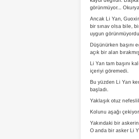
kaydı değildir. Başka
görünmüyor... Okuryaz
Ancak Li Yan, Guoxin 
bir sınav olsa bile, b
uygun görünmüyordu
Düşünürken başını eğ
açık bir alan bırakmış
Li Yan tam başını kal
içeriyi göremedi.
Bu yüzden Li Yan ke
başladı.
Yaklaşık otuz nefesli
Kolunu aşağı çekiyor
Yakındaki bir askerin
O anda bir asker Li Ya