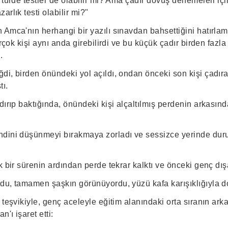
 türde testler de olabilir mi? Ama çadır dövüş denemeleri iç
arlık testi olabilir mi?"
Amca'nın herhangi bir yazılı sınavdan bahsettiğini hatırlamı
irçok kişi aynı anda girebilirdi ve bu küçük çadır birden fazla
.
di, birden önündeki yol açıldı, ondan önceki son kişi çadır
tı.
dırıp baktığında, önündeki kişi alçaltılmış perdenin arkasın
ndini düşünmeyi bırakmaya zorladı ve sessizce yerinde du
k bir sürenin ardından perde tekrar kalktı ve önceki genç dışar
du, tamamen şaşkın görünüyordu, yüzü kafa karışıklığıyla d
 teşvikiyle, genç aceleyle eğitim alanındaki orta sıranın arka
n'ı işaret etti: