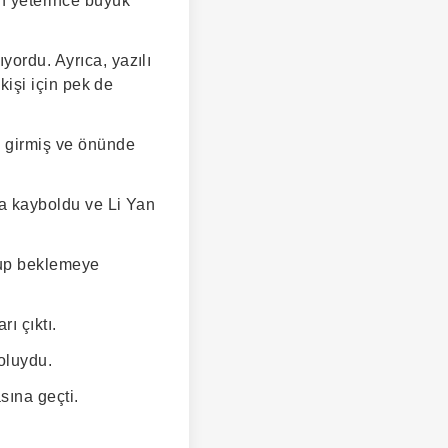
in yeterince büyük
yordu. Ayrıca, yazılı
 kişi için pek de
a girmiş ve önünde
da kayboldu ve Li Yan
rup beklemeye
ı çıktı.
oluydu.
sına geçti.