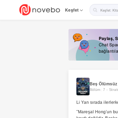
Skip
to
Keşfet
main
navigation
Paylaş, S
Chat Space
bağlantıla
Beş Ölümsüz 
Bölüm: 7 -
Strat
Li Yan sırada ilerle
"Mareşal Hong'un bu ç