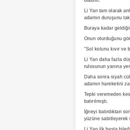
olabilir."
Li Yan tam olarak an
adamın duruşunu takl
Buraya kadar geldiği
Onun oturduğunu gör
"Sol kolunu kıvır ve
Li Yan daha fazla dü
rulosunun yanına yerl
Daha sonra siyah cübb
adamın hareketini zar
Tepki veremeden kesk
batırılmıştı.
İğneyi batırdıktan son
yüzüne sabitleyerek 
Li Yan ilk başta bileğ