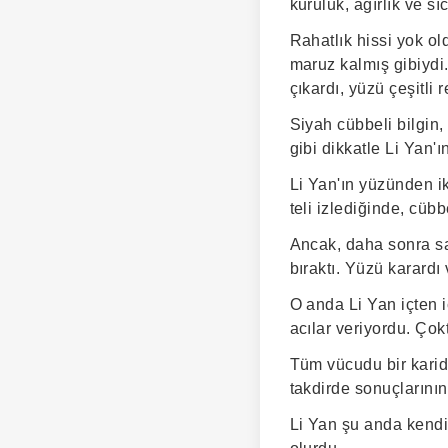
kuruluk, ağırlık ve sı
Rahatlık hissi yok o
maruz kalmış gibiydi.
çıkardı, yüzü çeşitli 
Siyah cübbeli bilgin,
gibi dikkatle Li Yan'ı
Li Yan'ın yüzünden iki
teli izlediğinde, cübb
Ancak, daha sonra sarı
bıraktı. Yüzü karardı
O anda Li Yan içten 
acılar veriyordu. Ço
Tüm vücudu bir karid
takdirde sonuçlarının 
Li Yan şu anda kendi