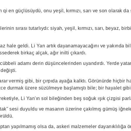
 qi en güçlüsüydü, onu yeşil, kırmızı, sarı ve son olarak da 
rinin sırası tutarlıydı: siyah, yeşil, kırmızı, sarı, beyaz, birb
az hale geldi. Li Yan artık dayanamayacağını ve yakında bil
sederek birkaç alçak, ağır inilti çıkardı.
ah cübbeli adamı derin düşüncelerinden uyandırdı. Yerde yatan
değişti.
rar vermiş gibi, bir çırpıda ayağa kalktı. Görünürde hiçbir 
ce durmak üzere süzülmeye başlamıştı bile; bir hayalet gibi
eketiyle, Li Yan'ın sol bileğinden beş soğuk ışık çizgisi parl
tak" sesi duyuldu ve masanın üzerine çakılmış gümüş iğnele
örüldü.
aptan yapılmamış olsa da, askeri malzemeler dayanıklılığa ön