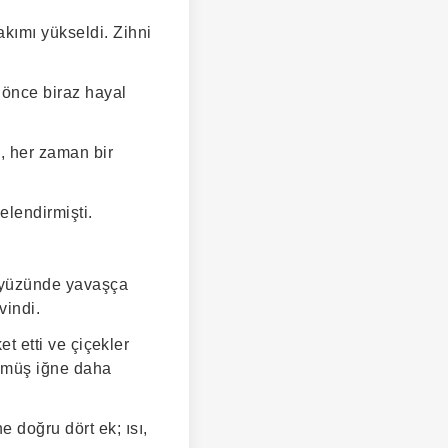
kımı yükseldi. Zihni
 önce biraz hayal
a, her zaman bir
elendirmişti.
 yüzünde yavaşça
vindi.
et etti ve çiçekler
gümüş iğne daha
 doğru dört ek; ısı,