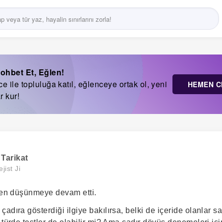
ohbet Et, Eğlen!
 ile topluluğa katıl, eğlenceye ortak ol, yeni
HEMEN C
r kur!
Tarikat
ejist Ji
rken düşünmeye devam etti.
adıra gösterdiği ilgiye bakılırsa, belki de içeride olanlar sa