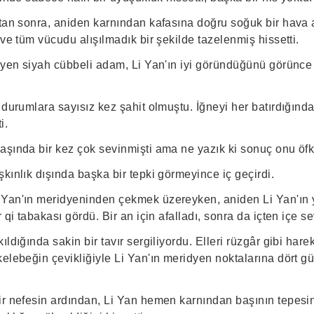
ktan sonra, aniden karnından kafasına doğru soğuk bir hava a
 ve tüm vücudu alışılmadık bir şekilde tazelenmiş hissetti.
leyen siyah cübbeli adam, Li Yan'ın iyi göründüğünü görünce
 durumlara sayısız kez şahit olmuştu. İğneyi her batırdığınd
i.
aşında bir kez çok sevinmişti ama ne yazık ki sonuç onu öfk
kınlık dışında başka bir tepki görmeyince iç geçirdi.
 Yan'ın meridyeninden çekmek üzereyken, aniden Li Yan'ın
 qi tabakası gördü. Bir an için afalladı, sonra da içten içe se
ldığında sakin bir tavır sergiliyordu. Elleri rüzgâr gibi harek
kelebeğin çevikliğiyle Li Yan'ın meridyen noktalarına dört 
r nefesin ardından, Li Yan hemen karnından başının tepesine