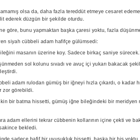
lamamış olsa da, daha fazla tereddüt etmeye cesaret edeme
it ederek düzgün bir şekilde oturdu.
ne göre, bunu yapmaktan başka çaresi yoktu, fazla düşünme
en siyah cübbeli adam hafifçe gülümsedi:
 bileğini masanın üzerine koy. Sadece birkaç saniye sürecek.
şünmeden sol kolunu sıvadı ve avuç içi yukarı bakacak şeki
eştirdi.
eli adam rulodan gümüş bir iğneyi hızla çıkardı, o kadar hı
 zor görebildi.
in bir batma hissetti, gümüş iğne bileğindeki bir meridyen
ra adam ellerini tekrar cübbenin kollarının içine çekti ve bak
sakince bekledi.
inde sadece hafif bir uyuşukluk hissetti, başka bir his yoktu.