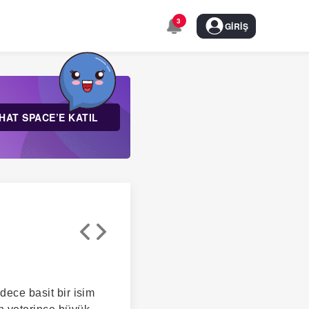
3
GIRIŞ
HAT SPACE’E KATIL
dece basit bir isim