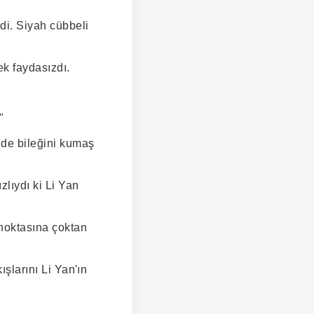
di. Siyah cübbeli
k faydasızdı.
"
lde bileğini kumaş
zlıydı ki Li Yan
 noktasına çoktan
ışlarını Li Yan'ın