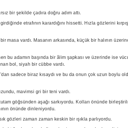
rsız bir şekilde çadıra doğru adım attı.
girdiğinde etrafının karardığını hissetti. Hızla gözlerini kırpış
 bir masa vardı. Masanın arkasında, küçük bir halının üzer
nen bu adamın başında bir âlim şapkası ve üzerinde ise vüc
nan bol, siyah bir cübbe vardı.
n'dan sadece biraz kısaydı ve bu da onun çok uzun boylu ol
zundu, mavimsi gri bir teni vardı.
tutam göğsünden aşağı sarkıyordu. Kolları önünde birleştiri
rnının önünde dinleniyordu.
ısık gözleri zaman zaman keskin bir ışıkla parlıyordu.