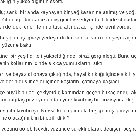
caklığın yükseldiğini hissetti.
ldu; sanki bir anda kaynayan bir yağ kazanına atılmış ve yoğ
 Zihni ağır bir darbe almış gibi hissediyordu. Elinde olmadan
renklerdeki enerjilerin örtüsü altında acı içinde kıvrılıyordu.
 beş gümüş iğneyi yerleştirdikten sonra, sanki bir şeyi kaç
n yüzüne baktı.
nci bir yeşil qi teli yükseldiğinde, biraz gerginleşti. Bunu üç
enin kollarının içinde sıkıca yumruklarrnı sıktı.
 ve beyaz qi ortaya çıktığında, hayal kırıklığı içinde sıkılı 
 ve derin düşünceler içinde kaşlarını çatmaya başladı.
içe büyük bir acı çekiyordu; karnından geçen birkaç enerji 
ktan bağdaş pozisyonundan yere kıvrılmış bir pozisyona düş
es gibi kıvrılmıştı. Neyse ki bileğindeki beş gümüş iğneye 
ne olacağını kim bilebilirdi ki?
 yüzünü görebilseydi, yüzünde sürekli olarak değişen beş r