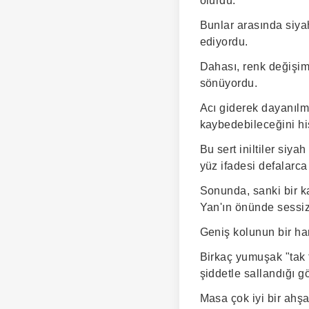
olurdu.
Bunlar arasında siyah
ediyordu.
Dahası, renk değişimle
sönüyordu.
Acı giderek dayanılm
kaybedebileceğini his
Bu sert iniltiler siy
yüz ifadesi defalarca 
Sonunda, sanki bir ka
Yan'ın önünde sessiz
Geniş kolunun bir har
Birkaç yumuşak "tak 
şiddetle sallandığı g
Masa çok iyi bir ahş