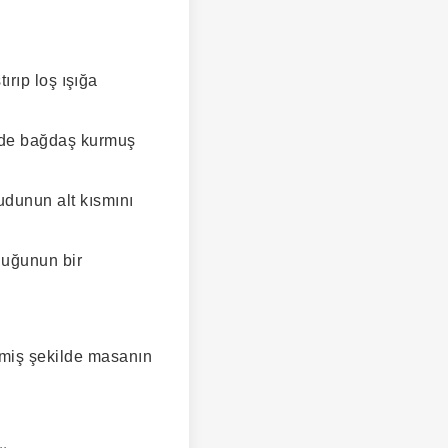
tırıp loş ışığa
inde bağdaş kurmuş
udunun alt kısmını
duğunun bir
lmiş şekilde masanın