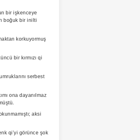
un bir işkenceye
 boğuk bir inilti
ırmaktan korkuyormuş
üncü bir kırmızı qi
yumruklarını serbest
akımı ona dayanılmaz
müştü.
dokunmamıştı; aksi
enk qi'yi görünce şok