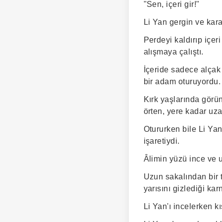
"Sen, içeri gir!"
Li Yan gergin ve kara
Perdeyi kaldırıp içeri 
alışmaya çalıştı.
İçeride sadece alçak
bir adam oturuyordu.
Kırk yaşlarında görü
örten, yere kadar uza
Otururken bile Li Ya
işaretiydi.
Âlimin yüzü ince ve u
Uzun sakalından bir 
yarısını gizlediği ka
Li Yan'ı incelerken k