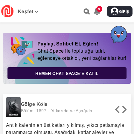
Skip
3
to
Keşfet
GIRIŞ
main
navigation
Paylaş, Sohbet Et, Eğlen!
Chat Space ile topluluğa katıl,
eğlenceye ortak ol, yeni bağlantılar kur!
HEMEN CHAT SPACE’E KATIL
Gölge Köle
Bölüm: 1897 -
Yukarıda ve Aşağıda
Antik kalenin en üst katları yıkılmış, yıkıcı patlamayla
paramparça olmuştu. Aşağıdaki katlar alevler ve