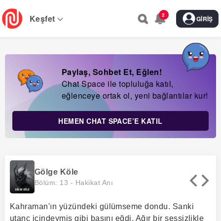
Skip
2
to
Keşfet
GIRIŞ
main
navigation
Paylaş, Sohbet Et, Eğlen!
Chat Space ile topluluğa katıl,
eğlenceye ortak ol, yeni bağlantılar kur!
HEMEN CHAT SPACE’E KATIL
Gölge Köle
Bölüm: 13 -
Hakikat Anı
Kahraman'ın yüzündeki gülümseme dondu. Sanki
utanç içindeymiş gibi başını eğdi. Ağır bir sessizlikle