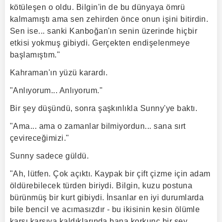
kötüleşen o oldu. Bilgin'in de bu dünyaya ömrü
kalmamıştı ama sen zehirden önce onun işini bitirdin.
Sen ise... sanki Kanboğan'ın senin üzerinde hiçbir
etkisi yokmuş gibiydi. Gerçekten endişelenmeye
başlamıştım."
Kahraman'ın yüzü karardı.
"Anlıyorum... Anlıyorum."
Bir şey düşündü, sonra şaşkınlıkla Sunny'ye baktı.
"Ama... ama o zamanlar bilmiyordun... sana sırt
çevireceğimizi."
Sunny sadece güldü.
"Ah, lütfen. Çok açıktı. Kaypak bir çift çizme için adam
öldürebilecek türden biriydi. Bilgin, kuzu postuna
bürünmüş bir kurt gibiydi. İnsanlar en iyi durumlarda
bile bencil ve acımasızdır - bu ikisinin kesin ölümle
karşı karşıya kaldıklarında bana korkunç bir şey