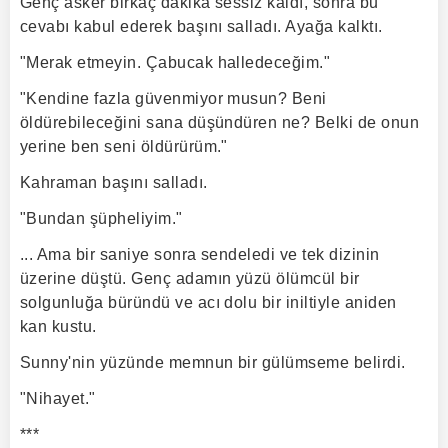
Genç asker birkaç dakika sessiz kaldı, sonra bu
cevabı kabul ederek başını salladı. Ayağa kalktı.
"Merak etmeyin. Çabucak halledeceğim."
"Kendine fazla güvenmiyor musun? Beni
öldürebileceğini sana düşündüren ne? Belki de onun
yerine ben seni öldürürüm."
Kahraman başını salladı.
"Bundan şüpheliyim."
... Ama bir saniye sonra sendeledi ve tek dizinin
üzerine düştü. Genç adamın yüzü ölümcül bir
solgunluğa büründü ve acı dolu bir iniltiyle aniden
kan kustu.
Sunny'nin yüzünde memnun bir gülümseme belirdi.
"Nihayet."
***