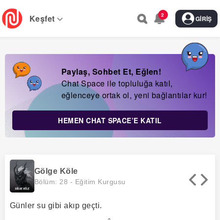
Skip
2
to
Keşfet
GIRIŞ
main
navigation
Paylaş, Sohbet Et, Eğlen!
Chat Space ile topluluğa katıl,
eğlenceye ortak ol, yeni bağlantılar kur!
HEMEN CHAT SPACE’E KATIL
Gölge Köle
Bölüm: 28 -
Eğitim Kurgusu
Günler su gibi akıp geçti.