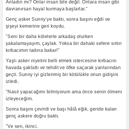
Anladın mı? Onlar insan bile değil. Onlara insan gibi
davranırsan hayal kurmaya başlarlar."
Genç asker Sunny'ye baktı, sonra başını eğdi ve
şişeyi kemerine geri koydu.
"Seni bir daha kölelerle arkadaş olurken
yakalamayayım, çaylak. Yoksa bir dahaki sefere sırtın
kırbacımın tadına bakar!"
Yaşlı asker niyetini belli etmek istercesine kırbacını
havada şaklattı ve tehdit ve öfke saçarak yanlarından
geçti. Sunny iyi gizlenmiş bir kötülükle onun gidişini
izledi.
"Nasıl yapacağımı bilmiyorum ama önce senin ölmeni
izleyeceğim.
Sonra başını çevirdi ve başı hâlâ eğik, geride kalan
genç askere doğru baktı.
"Ve sen, ikinci.