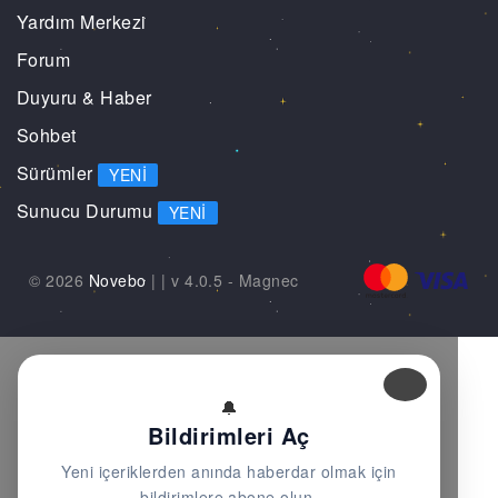
Yardım Merkezi
Forum
Duyuru & Haber
Sohbet
Sürümler
YENI
Sunucu Durumu
YENI
© 2026
Novebo
|
| v 4.0.5 -
Magnec
🔔
Bildirimleri Aç
Yeni içeriklerden anında haberdar olmak için
bildirimlere abone olun.