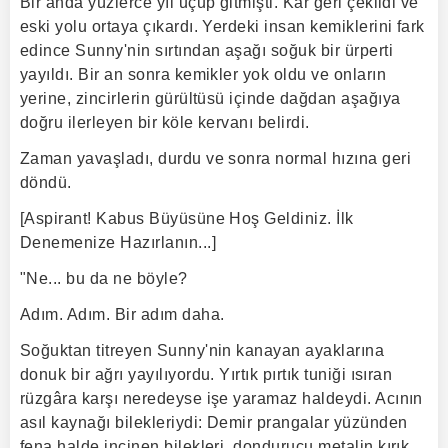
Bir anda yüzlerce yıl uçup gitmişti. Kar geri çekildi ve
eski yolu ortaya çıkardı. Yerdeki insan kemiklerini fark
edince Sunny'nin sırtından aşağı soğuk bir ürperti
yayıldı. Bir an sonra kemikler yok oldu ve onların
yerine, zincirlerin gürültüsü içinde dağdan aşağıya
doğru ilerleyen bir köle kervanı belirdi.
Zaman yavaşladı, durdu ve sonra normal hızına geri
döndü.
[Aspirant! Kabus Büyüsüne Hoş Geldiniz. İlk
Denemenize Hazırlanın...]
"Ne... bu da ne böyle?
Adım. Adım. Bir adım daha.
Soğuktan titreyen Sunny'nin kanayan ayaklarına
donuk bir ağrı yayılıyordu. Yırtık pırtık tuniği ısıran
rüzgâra karşı neredeyse işe yaramaz haldeydi. Acının
asıl kaynağı bilekleriydi: Demir prangalar yüzünden
fena halde incinen bilekleri, dondurucu metalin kırık