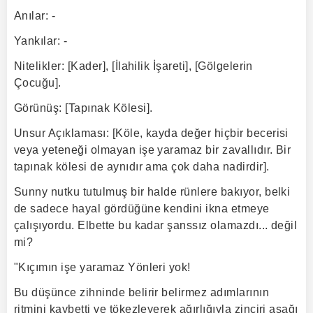
Anılar: -
Yankılar: -
Nitelikler: [Kader], [İlahilik İşareti], [Gölgelerin
Çocuğu].
Görünüş: [Tapınak Kölesi].
Unsur Açıklaması: [Köle, kayda değer hiçbir becerisi
veya yeteneği olmayan işe yaramaz bir zavallıdır. Bir
tapınak kölesi de aynıdır ama çok daha nadirdir].
Sunny nutku tutulmuş bir halde rünlere bakıyor, belki
de sadece hayal gördüğüne kendini ikna etmeye
çalışıyordu. Elbette bu kadar şanssız olamazdı... değil
mi?
"Kıçımın işe yaramaz Yönleri yok!
Bu düşünce zihninde belirir belirmez adımlarının
ritmini kaybetti ve tökezleyerek ağırlığıyla zinciri aşağı