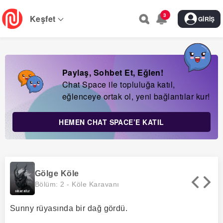
Skip
3
to
Keşfet
GIRIŞ
main
navigation
Paylaş, Sohbet Et, Eğlen!
Chat Space ile topluluğa katıl,
eğlenceye ortak ol, yeni bağlantılar kur!
HEMEN CHAT SPACE’E KATIL
Gölge Köle
Bölüm: 2 -
Köle Karavanı
Sunny rüyasında bir dağ gördü.