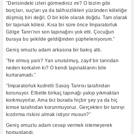
"Derisindeki izleri görmediniz mi? O bizim gibi
borçları, suçları ya da talihsizlikleri yüzünden köleliğe
düşmüş biri değil. O bir köle olarak doğdu. Tam olarak
bir tapınak kölesi. Kısa bir süre önce İmparatorluk
Gölge Tanrı'nın son tapınağını yok etti. Çocuğun
buraya bu şekilde geldiğinden şüpheleniyorum."
Geniş omuzlu adam arkasına bir bakış attı.
"Ne olmuş yani? Yarı unutulmuş, zayıf bir tanrıdan
neden korkalım ki? O kendi tapınaklarını bile
kurtaramadı."
"İmparatorluk kudretli Savaş Tanrısı tarafından
korunuyor. Elbette birkaç tapınağı yakıp yıkmaktan
korkmuyorlar. Ama biz burada hiçbir şey ya da hiç
kimse tarafından korunmuyoruz. Gerçekten bir tanrıyı
kızdırma riskini almak istiyor musun?"
Geniş omuzlu adam cevap vermek istemeyerek
homurdandı.