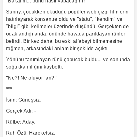
"Bakalım... bunu nasıl yapacağım?
Sunny, çocukken okuduğu popüler web çizgi filmlerini
hatırlayarak konsantre oldu ve "statü", "kendim" ve
"bilgi" gibi kelimeler üzerinde düşündü. Gerçekten de
odaklandığı anda, önünde havada parıldayan rünler
belirdi. Bir kez daha, bu eski alfabeyi bilmemesine
rağmen, arkasındaki anlam bir şekilde açıktı.
Yönünü tanımlayan rünü çabucak buldu... ve sonunda
soğukkanlılığını kaybetti.
"Ne?! Ne oluyor lan?!'
***
İsim: Güneşsiz.
Gerçek Adı: -
Rütbe: Aday.
Ruh Özü: Hareketsiz.