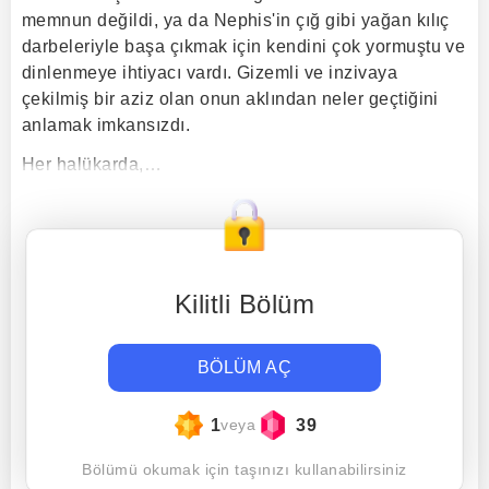
memnun değildi, ya da Nephis'in çığ gibi yağan kılıç
darbeleriyle başa çıkmak için kendini çok yormuştu ve
dinlenmeye ihtiyacı vardı. Gizemli ve inzivaya
çekilmiş bir aziz olan onun aklından neler geçtiğini
anlamak imkansızdı.
Her halükarda,…
Kilitli Bölüm
BÖLÜM AÇ
1
39
veya
Bölümü okumak için taşınızı kullanabilirsiniz