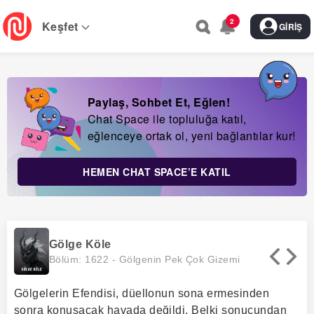
Skip
2
to
Keşfet
GIRIŞ
main
navigation
Paylaş, Sohbet Et, Eğlen!
Chat Space ile topluluğa katıl,
eğlenceye ortak ol, yeni bağlantılar kur!
HEMEN CHAT SPACE’E KATIL
Gölge Köle
Bölüm: 1622 -
Gölgenin Pek Çok Gizemi
Gölgelerin Efendisi, düellonun sona ermesinden
sonra konuşacak havada değildi. Belki sonucundan