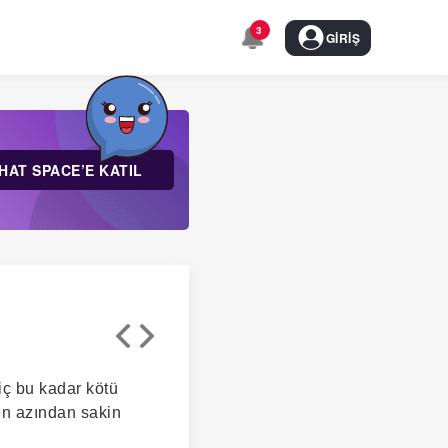
3
GIRIŞ
HAT SPACE’E KATIL
hiç bu kadar kötü
 en azından sakin