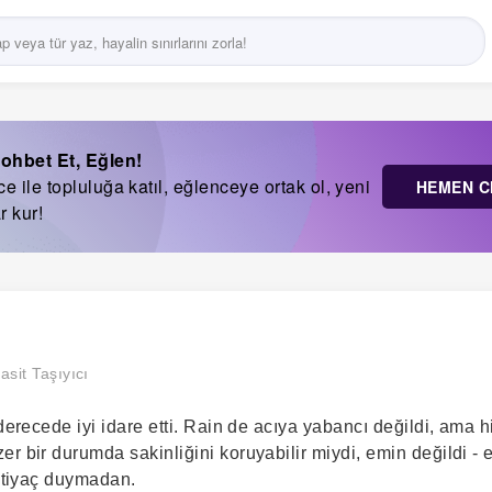
ohbet Et, Eğlen!
 ile topluluğa katıl, eğlenceye ortak ol, yeni
HEMEN C
r kur!
asit Taşıyıcı
 derecede iyi idare etti. Rain de acıya yabancı değildi, ama 
r bir durumda sakinliğini koruyabilir miydi, emin değildi -
ihtiyaç duymadan.