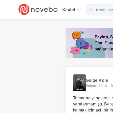
Skip
to
Keşfet
main
navigation
Paylaş, S
Chat Space
bağlantıla
Gölge Köle
Bölüm: 1816 -
B
Tamar acıyı şaşırtıcı
yaralanmamıştı. Benze
kalmak için acil bir 