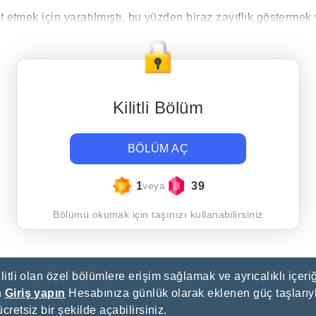
t etmek için yaratılmıştı, bu yüzden biraz zayıflık göstermek
Kilitli Bölüm
BÖLÜM AÇ
1
39
veya
Bölümü okumak için taşınızı kullanabilirsiniz
litli olan özel bölümlere erişim sağlamak ve ayrıcalıklı içeriğ
n
Giriş yapın
Hesabınıza günlük olarak eklenen güç taşlarıyl
ücretsiz bir şekilde açabilirsiniz.