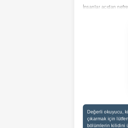
İnsanlar acıdan nefre
Değerli okuyucu, ki
çıkarmak için lütfe
bölümlerin kilidini 