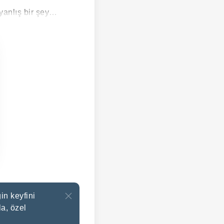
 yanlış bir şey…
in keyfini
a, özel