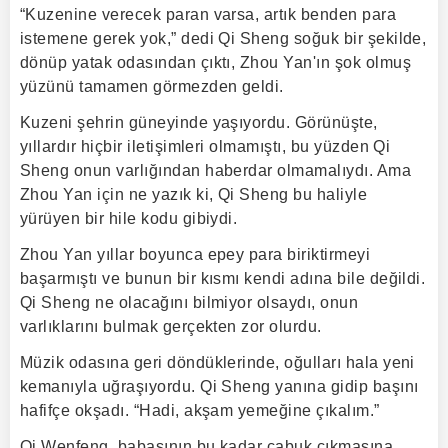
“Kuzenine verecek paran varsa, artık benden para
istemene gerek yok,” dedi Qi Sheng soğuk bir şekilde,
dönüp yatak odasından çıktı, Zhou Yan'ın şok olmuş
yüzünü tamamen görmezden geldi.
Kuzeni şehrin güneyinde yaşıyordu. Görünüşte,
yıllardır hiçbir iletişimleri olmamıştı, bu yüzden Qi
Sheng onun varlığından haberdar olmamalıydı. Ama
Zhou Yan için ne yazık ki, Qi Sheng bu haliyle
yürüyen bir hile kodu gibiydi.
Zhou Yan yıllar boyunca epey para biriktirmeyi
başarmıştı ve bunun bir kısmı kendi adına bile değildi.
Qi Sheng ne olacağını bilmiyor olsaydı, onun
varlıklarını bulmak gerçekten zor olurdu.
Müzik odasına geri döndüklerinde, oğulları hala yeni
kemanıyla uğraşıyordu. Qi Sheng yanına gidip başını
hafifçe okşadı. “Hadi, akşam yemeğine çıkalım.”
Qi Wenfeng, babasının bu kadar çabuk çıkmasına