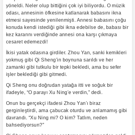
yöneldi. Neler olup bittiğini çok iyi biliyordu. O müzik
odası, annesinin öfkesine katlanarak babasını ikna
etmesi sayesinde yenilenmişti. Annesi babasını çoğu
konuda kendi istediği gibi ikna edebilse de, babası bir
kez kararını verdiğinde annesi ona karşı çıkmaya
cesaret edemezdi!
İkisi yatak odasına girdiler. Zhou Yan, sanki kemikleri
yokmuş gibi Qi Sheng'in boynuna sarıldı ve her
zamanki gibi tutkulu bir tepki bekledi, ama bu sefer
işler beklediği gibi gitmedi.
Qi Sheng onu doğrudan yatağa itti ve soğuk bir
ifadeyle, “O parayı Xu Ning'e verdin,” dedi.
Onun bu gerçekçi ifadesi Zhou Yan'ı biraz
gerginleştirdi, ama çabucak oturdu ve anlamamış gibi
davrandı. “Xu Ning mi? O kim? Tatlım, neden
bahsediyorsun?”