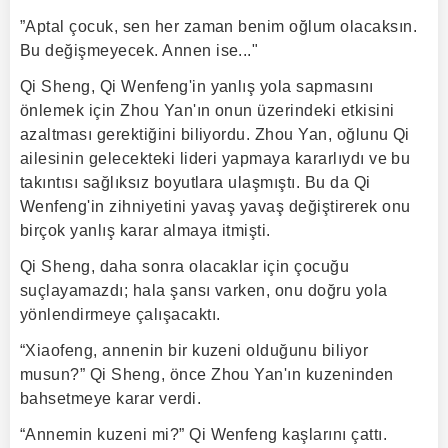
”Aptal çocuk, sen her zaman benim oğlum olacaksın.
Bu değişmeyecek. Annen ise..."
Qi Sheng, Qi Wenfeng'in yanlış yola sapmasını
önlemek için Zhou Yan'ın onun üzerindeki etkisini
azaltması gerektiğini biliyordu. Zhou Yan, oğlunu Qi
ailesinin gelecekteki lideri yapmaya kararlıydı ve bu
takıntısı sağlıksız boyutlara ulaşmıştı. Bu da Qi
Wenfeng'in zihniyetini yavaş yavaş değiştirerek onu
birçok yanlış karar almaya itmişti.
Qi Sheng, daha sonra olacaklar için çocuğu
suçlayamazdı; hala şansı varken, onu doğru yola
yönlendirmeye çalışacaktı.
“Xiaofeng, annenin bir kuzeni olduğunu biliyor
musun?” Qi Sheng, önce Zhou Yan'ın kuzeninden
bahsetmeye karar verdi.
“Annemin kuzeni mi?” Qi Wenfeng kaşlarını çattı.