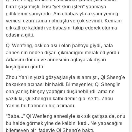
biraz şaşırmıştı. İkisi “yetişkin işleri” yapmaya
gittiklerini sanıyordu. Ama babasıyla akşam yemeği
yemesi uzun zaman olmuştu ve çok sevindi. Kemanı
dikkatlice kaldırdı ve babasını takip ederek oturma
odasına gitti.
Qi Wenfeng, askıda asılı olan paltoyu giydi, hala
annesinin neden dışarı çıkmadığını merak ediyordu.
Arkasını döndü ve annesinin ağlayarak dışarı
koştuğunu gördü.
Zhou Yan'ın yüzü gözyaşlarıyla ıslanmıştı, Qi Sheng'e
bakarken acınası bir haldi. Bilmeyenler, Qi Sheng'in
ona yanlış bir şey yaptığını düşünebilirdi, ama ne
yazık ki, Qi Sheng'in kalbi demir gibi sertti. Zhou
Yan'ın bu halinden hiç acımadı.
“Baba...” Qi Wenfeng annesiyle sık sık çatışsa da, onu
bu halde görmek yine de kalbini kırdı. Ne yapacağını
bilemeyen bir ifadeyle Qi Sheng'e baktı.