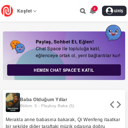
Skip
2
to
Keşfet
GIRIŞ
main
navigation
Paylaş, Sohbet Et, Eğlen!
Chat Space ile topluluğa katıl,
eğlenceye ortak ol, yeni bağlantılar kur!
HEMEN CHAT SPACE’E KATIL
Baba Olduğum Yıllar
Bölüm: 5 -
Playboy Baba (5)
Merakla anne babasına bakarak, Qi Wenfeng itaatkar
bir şekilde diğer taraftaki müzik odasına doğru