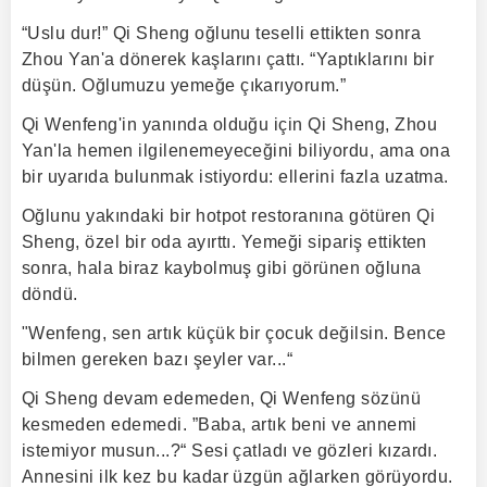
“Uslu dur!” Qi Sheng oğlunu teselli ettikten sonra
Zhou Yan'a dönerek kaşlarını çattı. “Yaptıklarını bir
düşün. Oğlumuzu yemeğe çıkarıyorum.”
Qi Wenfeng'in yanında olduğu için Qi Sheng, Zhou
Yan'la hemen ilgilenemeyeceğini biliyordu, ama ona
bir uyarıda bulunmak istiyordu: ellerini fazla uzatma.
Oğlunu yakındaki bir hotpot restoranına götüren Qi
Sheng, özel bir oda ayırttı. Yemeği sipariş ettikten
sonra, hala biraz kaybolmuş gibi görünen oğluna
döndü.
"Wenfeng, sen artık küçük bir çocuk değilsin. Bence
bilmen gereken bazı şeyler var...“
Qi Sheng devam edemeden, Qi Wenfeng sözünü
kesmeden edemedi. ”Baba, artık beni ve annemi
istemiyor musun...?“ Sesi çatladı ve gözleri kızardı.
Annesini ilk kez bu kadar üzgün ağlarken görüyordu.