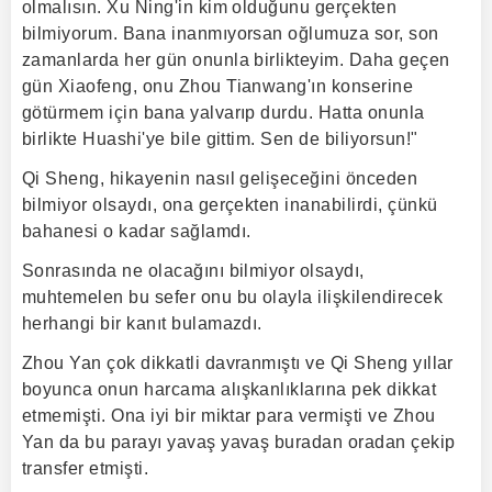
olmalısın. Xu Ning'in kim olduğunu gerçekten
bilmiyorum. Bana inanmıyorsan oğlumuza sor, son
zamanlarda her gün onunla birlikteyim. Daha geçen
gün Xiaofeng, onu Zhou Tianwang'ın konserine
götürmem için bana yalvarıp durdu. Hatta onunla
birlikte Huashi'ye bile gittim. Sen de biliyorsun!"
Qi Sheng, hikayenin nasıl gelişeceğini önceden
bilmiyor olsaydı, ona gerçekten inanabilirdi, çünkü
bahanesi o kadar sağlamdı.
Sonrasında ne olacağını bilmiyor olsaydı,
muhtemelen bu sefer onu bu olayla ilişkilendirecek
herhangi bir kanıt bulamazdı.
Zhou Yan çok dikkatli davranmıştı ve Qi Sheng yıllar
boyunca onun harcama alışkanlıklarına pek dikkat
etmemişti. Ona iyi bir miktar para vermişti ve Zhou
Yan da bu parayı yavaş yavaş buradan oradan çekip
transfer etmişti.