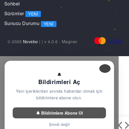
Sohbet
Sürümler
YENI
Sunucu Durumu
YENI
© 2026
Novebo
|
| v 4.0.6 -
Magnec
🔔
Bildirimleri Aç
Yeni içeriklerden anında haberdar olmak için
bildirimlere abone olun.
🔔 Bildirimlere Abone Ol
Şimdi değil
Bölümler