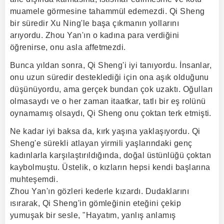
muamele görmesine tahammül edemezdi. Qi Sheng
bir süredir Xu Ning'le başa çıkmanın yollarını
arıyordu. Zhou Yan'ın o kadına para verdiğini
öğrenirse, onu asla affetmezdi.
Bunca yıldan sonra, Qi Sheng'i iyi tanıyordu. İnsanlar,
onu uzun süredir desteklediği için ona aşık olduğunu
düşünüyordu, ama gerçek bundan çok uzaktı. Oğulları
olmasaydı ve o her zaman itaatkar, tatlı bir eş rolünü
oynamamış olsaydı, Qi Sheng onu çoktan terk etmişti.
Ne kadar iyi baksa da, kırk yaşına yaklaşıyordu. Qi
Sheng'e sürekli atlayan yirmili yaşlarındaki genç
kadınlarla karşılaştırıldığında, doğal üstünlüğü çoktan
kaybolmuştu. Üstelik, o kızların hepsi kendi başlarına
muhteşemdi.
Zhou Yan'ın gözleri kederle kızardı. Dudaklarını
ısırarak, Qi Sheng'in gömleğinin eteğini çekip
yumuşak bir sesle, "Hayatım, yanlış anlamış