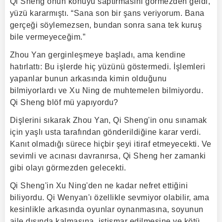
Qi Sheng onun konuyu saptırmasını görmezden geldi,
yüzü kararmıştı. “Sana son bir şans veriyorum. Bana
gerçeği söylemezsen, bundan sonra sana tek kuruş
bile vermeyeceğim.”
Zhou Yan gerginleşmeye başladı, ama kendine
hatırlattı: Bu işlerde hiç yüzünü göstermedi. İşlemleri
yapanlar bunun arkasında kimin olduğunu
bilmiyorlardı ve Xu Ning de muhtemelen bilmiyordu.
Qi Sheng blöf mü yapıyordu?
Dişlerini sıkarak Zhou Yan, Qi Sheng'in onu sınamak
için yaşlı usta tarafından gönderildiğine karar verdi.
Kanıt olmadığı sürece hiçbir şeyi itiraf etmeyecekti. Ve
sevimli ve acınası davranırsa, Qi Sheng her zamanki
gibi olayı görmezden gelecekti.
Qi Sheng'in Xu Ning'den ne kadar nefret ettiğini
biliyordu. Qi Wenyan'ı özellikle sevmiyor olabilir, ama
kesinlikle arkasında oyunlar oynanmasına, soyunun
aile dışında kalmasına, istismar edilmesine ve kötü