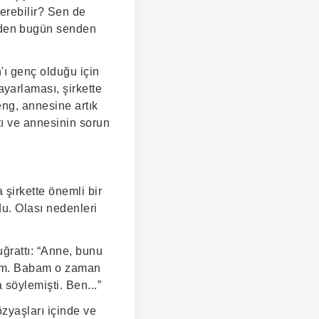
erebilir? Sen de
eden bugün senden
'ı genç olduğu için
yarlaması, şirkette
eng, annesine artık
tı ve annesinin sorun
şirkette önemli bir
u. Olası nedenleri
ğrattı: “Anne, bunu
ldim. Babam o zaman
söylemişti. Ben...”
zyaşları içinde ve