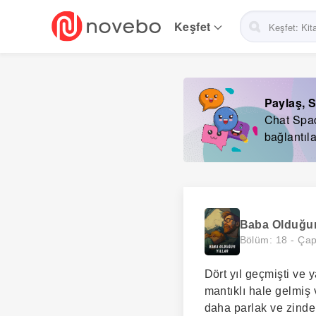
Skip
to
Keşfet
main
navigation
Paylaş, S
Chat Space
bağlantıla
Baba Olduğum
Bölüm: 18 -
Çap
Dört yıl geçmişti ve 
mantıklı hale gelmiş 
daha parlak ve zind