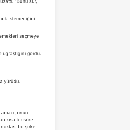
zattı. “Bunu sür,
rmek istemediğini
 yemekleri seçmeye
 uğraştığını gördü.
na yürüdü.
ıl amacı, onun
an kısa bir süre
noktası bu şirket