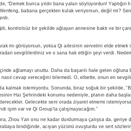
de, “Demek bunca yıldır bana yalan söylüyordun! Yaptığın h
 Wenfeng, babana gerçekten kulak veriyorsun, değil mi? Se
ırdı.
i, kontrolsüz bir şekilde ağlayan annesine baktı ve bir çare
rak mı görüyorsun, yoksa Qi ailesinin servetini elde etmek i
adan sevgililerdiniz ve o sana hak ettiğin şeyi verdi. Nede
içinde ağlamayı unuttu. Daha da başarılı hale gelen oğluna
, nasıl cevap vereceğini bilemedi. O, elbette, onun en sevgil
da kalmak istemiyordu. Sonunda, biraz soğuk bir şekilde, "
lesinin Hai Şehrindeki konumu nedeniyle, planın daha başl
recekler. Gelecekte seni orada ziyaret etmemi istemiyorsa
endi işim var ve Qi Group'ta çalışmayacağım."
nra, Zhou Yan onu ne kadar durdurmaya çalışsa da, geriy
arabaya bindiğinde, acıyan yüzünü ovuşturdu ve sert sözleri