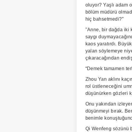
oluyor? Yaşlı adam o
bölüm müdürü olmadı
hiç bahsetmedi?”
"Anne, bir dağda iki
saygı duymayacağında
kaos yaratırdı. Büyü
yalan söylemeye niye
çıkaracağından endi
“Demek tamamen terk 
Zhou Yan aklını kaçı
rol üstleneceğini um
düşünürken gözleri kı
Onu yakından izleyen
düşünmeyi bırak. Ben
benimle konuştuğunda
Qi Wenfeng sözünü bi