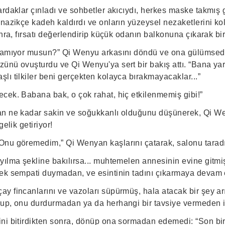
ardaklar çınladı ve sohbetler akıcıydı, herkes maske takmış 
nazikçe kadeh kaldırdı ve onların yüzeysel nezaketlerini kola
onra, fırsatı değerlendirip küçük odanın balkonuna çıkarak bi
anamıyor musun?” Qi Wenyu arkasını döndü ve ona gülümsed
ünü ovuşturdu ve Qi Wenyu'ya sert bir bakış attı. “Bana y
ı tilkiler beni gerçekten kolayca bırakmayacaklar...”
cek. Babana bak, o çok rahat, hiç etkilenmemiş gibi!”
n ne kadar sakin ve soğukkanlı olduğunu düşünerek, Qi Wen
gelik getiriyor!
Onu göremedim,” Qi Wenyan kaşlarını çatarak, salonu tara
yılma şekline bakılırsa... muhtemelen annesinin evine gitmiş
ek sempati duymadan, ve esintinin tadını çıkarmaya devam et
y fincanlarını ve vazoları süpürmüş, hala atacak bir şey a
up, onu durdurmadan ya da herhangi bir tavsiye vermeden iz
ni bitirdikten sonra, dönüp ona sormadan edemedi: “Son bir