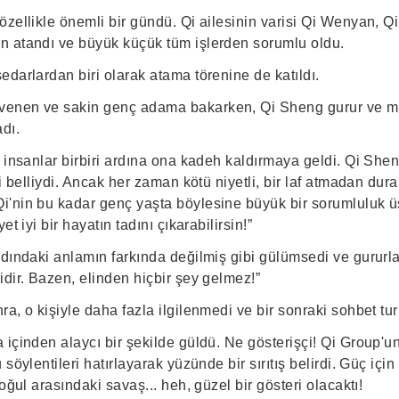
özellikle önemli bir gündü. Qi ailesinin varisi Qi Wenyan, 
 atandı ve büyük küçük tüm işlerden sorumlu oldu.
darlardan biri olarak atama törenine de katıldı.
venen ve sakin genç adama bakarken, Qi Sheng gurur ve 
dı.
 insanlar birbiri ardına ona kadeh kaldırmaya geldi. Qi She
li belliydi. Ancak her zaman kötü niyetli, bir laf atmadan dur
'nin bu kadar genç yaşta böylesine büyük bir sorumluluk üs
et iyi bir hayatın tadını çıkarabilirsin!”
dındaki anlamın farkında değilmiş gibi gülümsedi ve gururla 
dir. Bazen, elinden hiçbir şey gelmez!”
a, o kişiyle daha fazla ilgilenmedi ve bir sonraki sohbet tur
içinden alaycı bir şekilde güldü. Ne gösterişçi! Qi Group'u
söylentileri hatırlayarak yüzünde bir sırıtış belirdi. Güç içi
oğul arasındaki savaş... heh, güzel bir gösteri olacaktı!