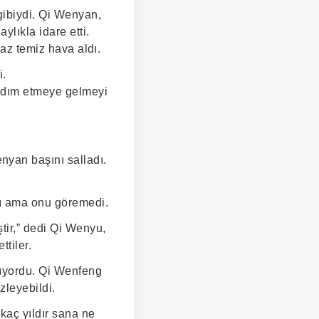
gibiydi. Qi Wenyan,
ylıkla idare etti.
raz temiz hava aldı.
i.
ardım etmeye gelmeyi
yan başını salladı.
dı ama onu göremedi.
tir,” dedi Qi Wenyu,
tiler.
rıyordu. Qi Wenfeng
leyebildi.
kaç yıldır sana ne