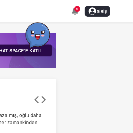
3
GIRIŞ
HAT SPACE’E KATIL
i azalmış, oğlu daha
Qi her zamankinden