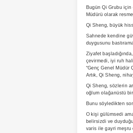
Bugün Qi Grubu için 
Müdürü olarak resmen
Qi Sheng, büyük hisse
Sahnede kendine gü
duygusunu bastırama
Ziyafet başladığında,
çevirmedi, iyi ruh ha
“Genç Genel Müdür Qi
Artık, Qi Sheng, nihay
Qi Sheng, sözlerin ar
oğlum olağanüstü biri
Bunu söyledikten sonr
O kişi gülümsedi ama 
belirsizdi ve duyduğu 
varis ile gayri meşru 