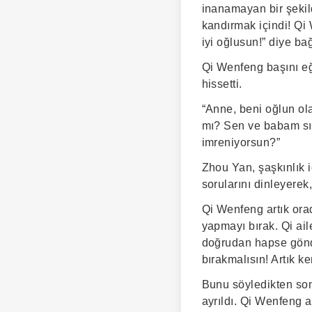
inanamayan bir şekil
kandırmak içindi! Qi
iyi oğlusun!” diye bağ
Qi Wenfeng başını eğd
hissetti.
“Anne, beni oğlun ola
mı? Sen ve babam sır
imreniyorsun?”
Zhou Yan, şaşkınlık 
sorularını dinleyerek
Qi Wenfeng artık ora
yapmayı bırak. Qi ai
doğrudan hapse gönde
bırakmalısın! Artık k
Bunu söyledikten so
ayrıldı. Qi Wenfeng 