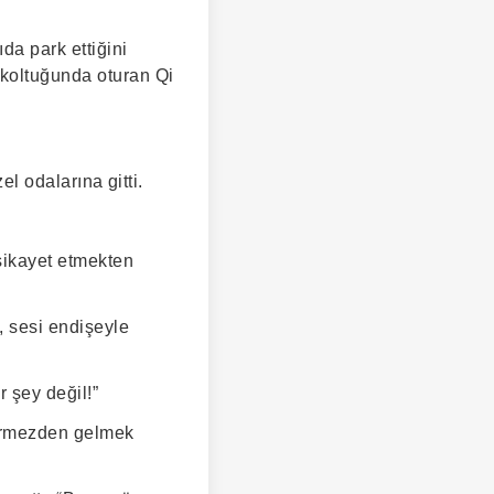
da park ettiğini
 koltuğunda oturan Qi
el odalarına gitti.
şikayet etmekten
, sesi endişeyle
 şey değil!”
görmezden gelmek