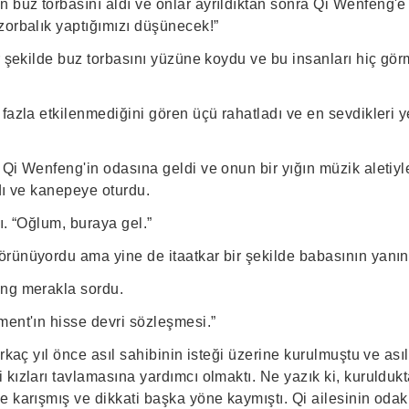
buz torbasını aldı ve onlar ayrıldıktan sonra Qi Wenfeng'e u
zorbalık yaptığımızı düşünecek!”
r şekilde buz torbasını yüzüne koydu ve bu insanları hiç gö
 fazla etkilenmediğini gören üçü rahatladı ve en sevdikleri
Qi Wenfeng'in odasına geldi ve onun bir yığın müzik aletiyle
dı ve kanepeye oturdu.
ı. “Oğlum, buraya gel.”
rünüyordu ama yine de itaatkar bir şekilde babasının yanı
eng merakla sordu.
ment'ın hisse devri sözleşmesi.”
irkaç yıl önce asıl sahibinin isteği üzerine kurulmuştu ve as
kızları tavlamasına yardımcı olmaktı. Ne yazık ki, kuruldukt
 karışmış ve dikkati başka yöne kaymıştı. Qi ailesinin odak 