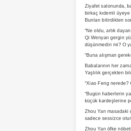
Ziyafet salonunda, b
birkaç kıdemli üyeye 
Bunları bitirdikten s
“Ne oldu, artık day
Qi Wenyan gergin yüz
düşünmedin mi? O yaşl
“Buna alışman gereke
Babalarının her zama
Yaşlılık gerçekten bil
“Xiao Feng nerede? 
“Bugün haberlerin ya
küçük kardeşlerine p
Zhou Yan masadaki ça
sadece sessizce otur
Zhou Yan öfke nöbeti