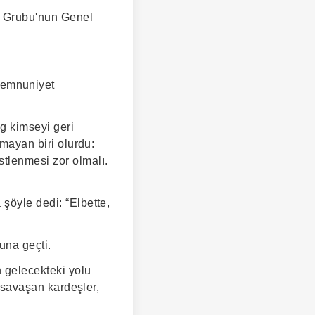
Qi Grubu'nun Genel
memnuniyet
ng kimseyi geri
amayan biri olurdu:
tlenmesi zor olmalı.
şöyle dedi: “Elbette,
una geçti.
n gelecekteki yolu
n savaşan kardeşler,