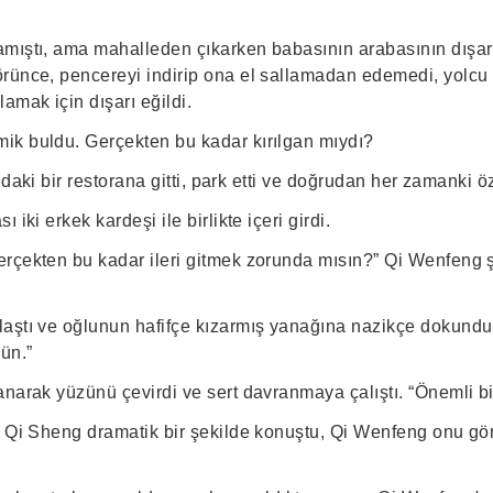
mıştı, ama mahalleden çıkarken babasının arabasının dışarı
rünce, pencereyi indirip ona el sallamadan edemedi, yolcu
mak için dışarı eğildi.
k buldu. Gerçekten bu kadar kırılgan mıydı?
ındaki bir restorana gitti, park etti ve doğrudan her zamanki öz
 iki erkek kardeşi ile birlikte içeri girdi.
rçekten bu kadar ileri gitmek zorunda mısın?” Qi Wenfeng 
aştı ve oğlunun hafifçe kızarmış yanağına nazikçe dokundu
ün.”
narak yüzünü çevirdi ve sert davranmaya çalıştı. “Önemli bir
” Qi Sheng dramatik bir şekilde konuştu, Qi Wenfeng onu 