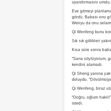
uyandırmasını umdu.
Eve gitmeyi planlama
gördü. Babası onu gö
Wenyu da onu selamla
Qi Wenfeng bunu komi
Sık sık gittikleri yak
Kısa süre sonra babası
“Sana söylüyorum, ge
kendini alamadı.
Qi Sheng yanına yakl
doluydu. “Dövülmüşs
Qi Wenfeng, biraz uta
“Doğru, oğlum haklı!
istedi.