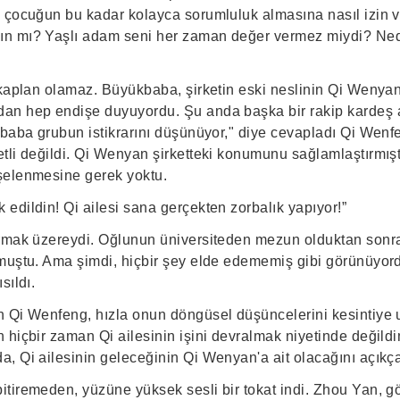
 çocuğun bu kadar kolayca sorumluluk almasına nasıl izin v
n mı? Yaşlı adam seni her zaman değer vermez miydi? N
 kaplan olamaz. Büyükbaba, şirketin eski neslinin Qi Wenyan
n hep endişe duyuyordu. Şu anda başka bir rakip kardeş a
kbaba grubun istikrarını düşünüyor," diye cevapladı Qi Wenf
tli değildi. Qi Wenyan şirketteki konumunu sağlamlaştırmış
şelenmesine gerek yoktu.
edildin! Qi ailesi sana gerçekten zorbalık yapıyor!”
rmak üzereydi. Oğlunun üniversiteden mezun olduktan sonra 
muştu. Ama şimdi, hiçbir şey elde edememiş gibi görünüyord
sıldı.
 Qi Wenfeng, hızla onun döngüsel düşüncelerini kesintiye u
 hiçbir zaman Qi ailesinin işini devralmak niyetinde deği
, Qi ailesinin geleceğinin Qi Wenyan'a ait olacağını açıkça 
tiremeden, yüzüne yüksek sesli bir tokat indi. Zhou Yan, gö