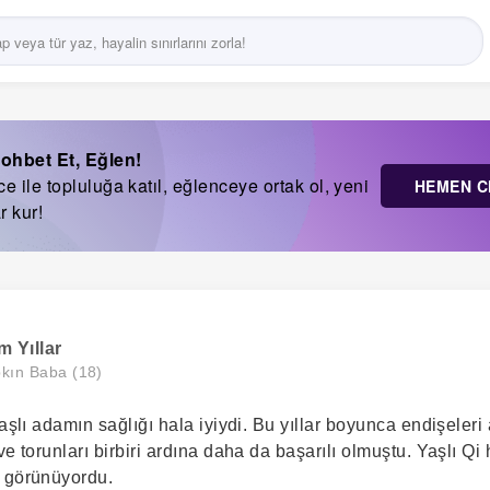
ohbet Et, Eğlen!
 ile topluluğa katıl, eğlenceye ortak ol, yeni
HEMEN C
r kur!
 Yıllar
kın Baba (18)
yaşlı adamın sağlığı hala iyiydi. Bu yıllar boyunca endişeler
ve torunları birbiri ardına daha da başarılı olmuştu. Yaşlı 
e görünüyordu.