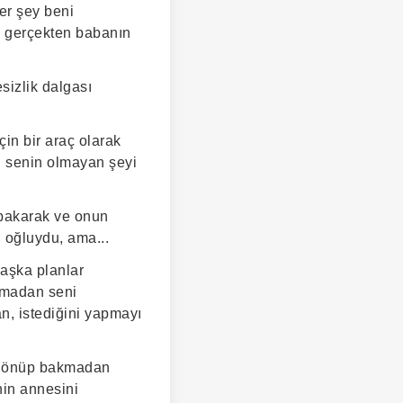
er şey beni
n gerçekten babanın
sizlik dalgası
çin bir araç olarak
n senin olmayan şeyi
 bakarak ve onun
i oğluydu, ama...
Başka planlar
amadan seni
n, istediğini yapmayı
e dönüp bakmadan
nin annesini