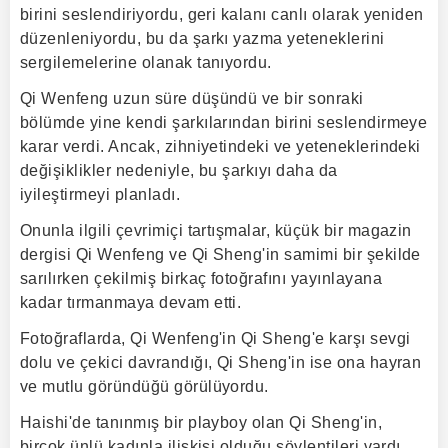
birini seslendiriyordu, geri kalanı canlı olarak yeniden
düzenleniyordu, bu da şarkı yazma yeteneklerini
sergilemelerine olanak tanıyordu.
Qi Wenfeng uzun süre düşündü ve bir sonraki
bölümde yine kendi şarkılarından birini seslendirmeye
karar verdi. Ancak, zihniyetindeki ve yeteneklerindeki
değişiklikler nedeniyle, bu şarkıyı daha da
iyileştirmeyi planladı.
Onunla ilgili çevrimiçi tartışmalar, küçük bir magazin
dergisi Qi Wenfeng ve Qi Sheng'in samimi bir şekilde
sarılırken çekilmiş birkaç fotoğrafını yayınlayana
kadar tırmanmaya devam etti.
Fotoğraflarda, Qi Wenfeng'in Qi Sheng'e karşı sevgi
dolu ve çekici davrandığı, Qi Sheng'in ise ona hayran
ve mutlu göründüğü görülüyordu.
Haishi'de tanınmış bir playboy olan Qi Sheng'in,
birçok ünlü kadınla ilişkisi olduğu söylentileri vardı.