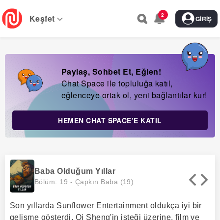
Skip
2
to
Keşfet
GIRIŞ
main
navigation
Paylaş, Sohbet Et, Eğlen!
Chat Space ile topluluğa katıl,
eğlenceye ortak ol, yeni bağlantılar kur!
HEMEN CHAT SPACE’E KATIL
Baba Olduğum Yıllar
Bölüm: 19 -
Çapkın Baba (19)
Son yıllarda Sunflower Entertainment oldukça iyi bir
gelişme gösterdi. Qi Sheng'in isteği üzerine, film ve