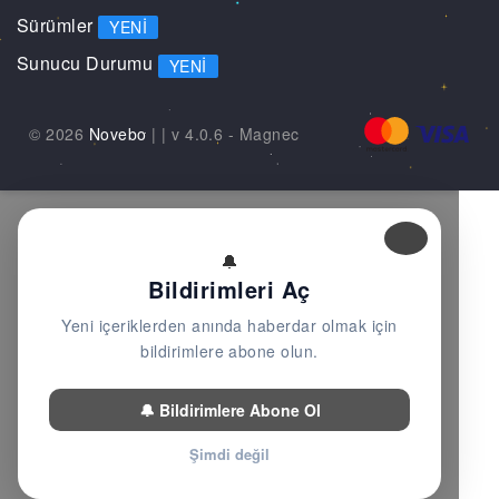
Sürümler
YENI
Sunucu Durumu
YENI
© 2026
Novebo
|
| v 4.0.6 -
Magnec
🔔
Bildirimleri Aç
Yeni içeriklerden anında haberdar olmak için
bildirimlere abone olun.
🔔 Bildirimlere Abone Ol
Şimdi değil