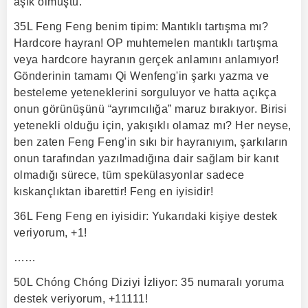
aşık olmuştu.
35L Feng Feng benim tipim: Mantıklı tartışma mı?
Hardcore hayran! OP muhtemelen mantıklı tartışma
veya hardcore hayranın gerçek anlamını anlamıyor!
Gönderinin tamamı Qi Wenfeng'in şarkı yazma ve
besteleme yeteneklerini sorguluyor ve hatta açıkça
onun görünüşünü “ayrımcılığa” maruz bırakıyor. Birisi
yetenekli olduğu için, yakışıklı olamaz mı? Her neyse,
ben zaten Feng Feng'in sıkı bir hayranıyım, şarkıların
onun tarafından yazılmadığına dair sağlam bir kanıt
olmadığı sürece, tüm spekülasyonlar sadece
kıskançlıktan ibarettir! Feng en iyisidir!
36L Feng Feng en iyisidir: Yukarıdaki kişiye destek
veriyorum, +1!
……
50L Chóng Chóng Diziyi İzliyor: 35 numaralı yoruma
destek veriyorum, +11111!