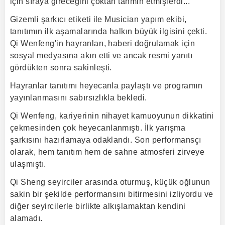
için sıraya gireceğini çoktan tahmin etmişlerdi...
Gizemli şarkıcı etiketi ile Musician yapım ekibi,
tanıtımın ilk aşamalarında halkın büyük ilgisini çekti.
Qi Wenfeng'in hayranları, haberi doğrulamak için
sosyal medyasına akın etti ve ancak resmi yanıtı
gördükten sonra sakinleşti.
Hayranlar tanıtımı heyecanla paylaştı ve programın
yayınlanmasını sabırsızlıkla bekledi.
Qi Wenfeng, kariyerinin nihayet kamuoyunun dikkatini
çekmesinden çok heyecanlanmıştı. İlk yarışma
şarkısını hazırlamaya odaklandı. Son performansçı
olarak, hem tanıtım hem de sahne atmosferi zirveye
ulaşmıştı.
Qi Sheng seyirciler arasında oturmuş, küçük oğlunun
sakin bir şekilde performansını bitirmesini izliyordu ve
diğer seyircilerle birlikte alkışlamaktan kendini
alamadı.