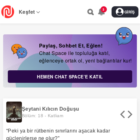
Skip
3
to
Keşfet
GIRIŞ
main
navigation
Paylaş, Sohbet Et, Eğlen!
Chat Space ile topluluğa katıl,
eğlenceye ortak ol, yeni bağlantılar kur!
HEMEN CHAT SPACE’E KATIL
Şeytani Kılıcın Doğuşu
Bölüm: 18 -
Katliam
“Peki ya bir rütbenin sınırlarını aşacak kadar
güçlenirlerse ne olur?”