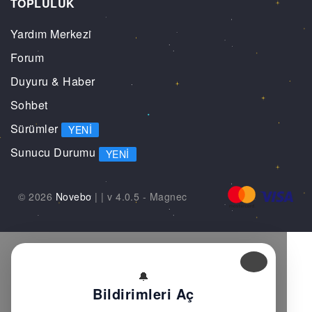
TOPLULUK
Yardım Merkezi
Forum
Duyuru & Haber
Sohbet
Sürümler
YENI
Sunucu Durumu
YENI
© 2026
Novebo
|
| v 4.0.5 -
Magnec
🔔
Bildirimleri Aç