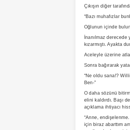
Çıkışın diğer tarafında
“Bazı muhafızlar bunl
Oğlunun içinde bulu
İnanılmaz derecede y
kızarmıştı. Ayakta dur
Aceleyle üzerine atl
Sonra bağırarak yata
“Ne oldu sana!? Will
Ben-”
O daha sözünü bitirm
elini kaldırdı. Başı 
açıklama ihtiyacı his
“Anne, endişelenme. 
için biraz abarttım 