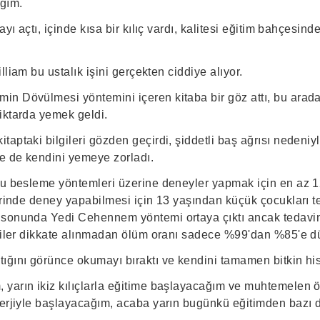
ğım.
ayı açtı, içinde kısa bir kılıç vardı, kalitesi eğitim bahçesinde
illiam bu ustalık işini gerçekten ciddiye alıyor.
n Dövülmesi yöntemini içeren kitaba bir göz attı, bu arada
iktarda yemek geldi.
aptaki bilgileri gözden geçirdi, şiddetli baş ağrısı nedeni
ne de kendini yemeye zorladı.
du besleme yöntemleri üzerine deneyler yapmak için en az 12 
erinde deney yapabilmesi için 13 yaşından küçük çocukları t
 sonunda Yedi Cehennem yöntemi ortaya çıktı ancak tedavi
tkiler dikkate alınmadan ölüm oranı sadece %99'dan %85'e d
ığını görünce okumayı bıraktı ve kendini tamamen bitkin his
yarın ikiz kılıçlarla eğitime başlayacağım ve muhtemelen 
nerjiyle başlayacağım, acaba yarın bugünkü eğitimden bazı d