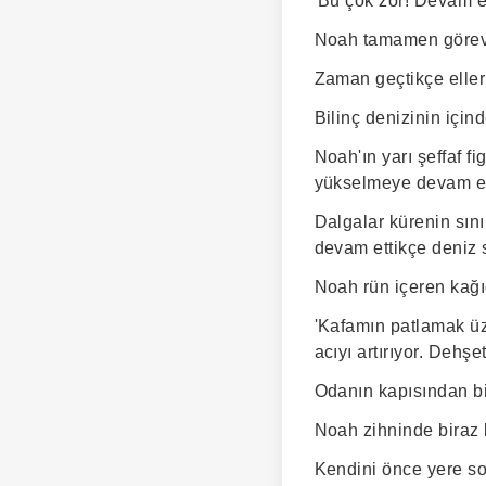
'Bu çok zor! Devam et
Noah tamamen görevin
Zaman geçtikçe eller
Bilinç denizinin içind
Noah'ın yarı şeffaf f
yükselmeye devam etti
Dalgalar kürenin sını
devam ettikçe deniz s
Noah rün içeren kağıd
'Kafamın patlamak ü
acıyı artırıyor. Dehşe
Odanın kapısından bir
Noah zihninde biraz kü
Kendini önce yere so