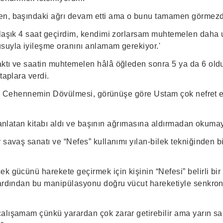
en, başındaki ağrı devam etti ama o bunu tamamen görmezd
klaşık 4 saat geçirdim, kendimi zorlarsam muhtemelen daha u
suyla iyileşme oranını anlamam gerekiyor.'
ktı ve saatin muhtemelen hâlâ öğleden sonra 5 ya da 6 ol
taplara verdi.
 Yedi Cehennemin Dövülmesi, görünüşe göre Ustam çok nefret 
ini anlatan kitabı aldı ve başının ağrımasına aldırmadan okuma
 savaş sanatı ve “Nefes” kullanımı yılan-bilek tekniğinden 
k gücünü harekete geçirmek için kişinin “Nefesi” belirli bir 
 ardından bu manipülasyonu doğru vücut hareketiyle senkron
alışamam çünkü yarardan çok zarar getirebilir ama yarın sa