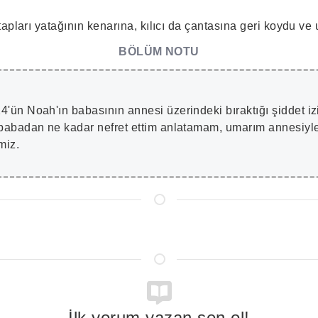
apları yatağının kenarına, kılıcı da çantasına geri koydu ve 
BÖLÜM NOTU
'ün Noah'ın babasının annesi üzerindeki bıraktığı şiddet iz
 babadan ne kadar nefret ettim anlatamam, umarım annesiyle 
miz.
İlk yorum yazan sen ol!