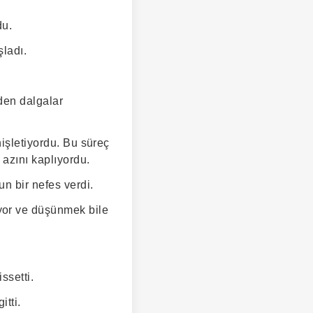
du.
ladı.
nden dalgalar
nişletiyordu. Bu süreç
 azını kaplıyordu.
un bir nefes verdi.
yor ve düşünmek bile
ssetti.
tti.