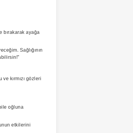
ine bırakarak ayağa
yeceğim. Sağlığının
ilirsin!”
ve kırmızı gözleri
bile oğluna
nun etkilerini