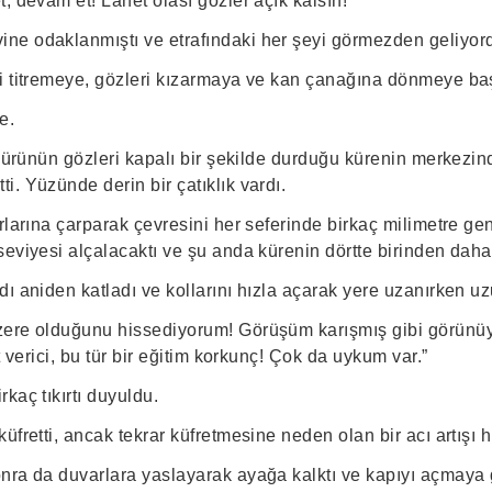
, devam et! Lanet olası gözler açık kalsın!
e odaklanmıştı ve etrafındaki her şeyi görmezden geliyor
i titremeye, gözleri kızarmaya ve kan çanağına dönmeye baş
e.
igürünün gözleri kapalı bir şekilde durduğu kürenin merkezi
. Yüzünde derin bir çatıklık vardı.
rlarına çarparak çevresini her seferinde birkaç milimetre ge
eviyesi alçalacaktı ve şu anda kürenin dörtte birinden daha
ı aniden katladı ve kollarını hızla açarak yere uzanırken uz
zere olduğunu hissediyorum! Görüşüm karışmış gibi görünü
t verici, bu tür bir eğitim korkunç! Çok da uykum var.”
kaç tıkırtı duyuldu.
fretti, ancak tekrar küfretmesine neden olan bir acı artışı hi
nra da duvarlara yaslayarak ayağa kalktı ve kapıyı açmaya gi