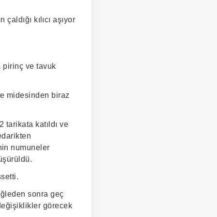
n çaldığı kılıcı aşıyor
 pirinç ve tavuk
yle midesinden biraz
tarikata katıldı ve
edarikten
nin numuneler
üşürüldü.
setti.
öğleden sonra geç
eğişiklikler görecek