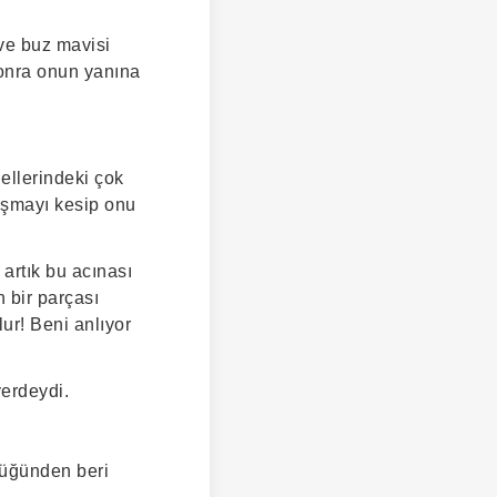
ve buz mavisi
Sonra onun yanına
ellerindeki çok
laşmayı kesip onu
artık bu acınası
 bir parçası
ur! Beni anlıyor
yerdeydi.
rdüğünden beri