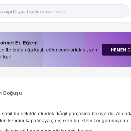
ohbet Et, Eğlen!
 ile topluluğa katıl, eğlenceye ortak ol, yeni
HEMEN C
r kur!
ın Doğuşu
 sabit bir şekilde elindeki kâğıt parçasına bakıyordu. Alnı
zleri kendini kapatmaya çalışırken bu işlem zor görünüyordu.