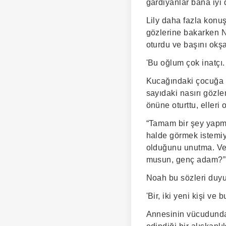
gardiyanlar bana iyi 
Lily daha fazla konu
gözlerine bakarken N
oturdu ve başını okşa
'Bu oğlum çok inatçı. 
Kucağındaki çocuğa ba
sayıdaki nasırı gözl
önüne oturttu, elleri 
“Tamam bir şey yapma
halde görmek istemiy
olduğunu unutma. Ve 
musun, genç adam?”
Noah bu sözleri duyu
'Bir, iki yeni kişi ve
Annesinin vücudundaki