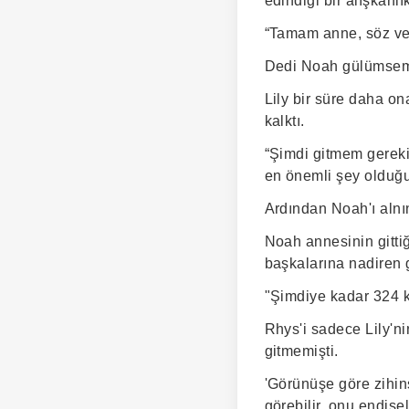
edindiği bir alışkanl
“Tamam anne, söz ver
Dedi Noah gülümsem
Lily bir süre daha on
kalktı.
“Şimdi gitmem gereki
en önemli şey olduğu
Ardından Noah'ı alnı
Noah annesinin gitti
başkalarına nadiren 
"Şimdiye kadar 324 ki
Rhys'i sadece Lily'ni
gitmemişti.
'Görünüşe göre zihin
görebilir, onu endiş