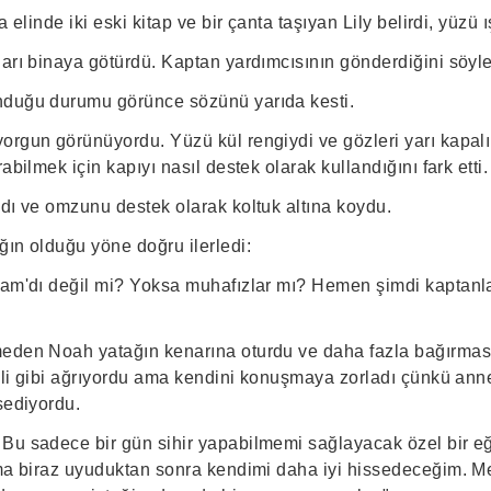
 elinde iki eski kitap ve bir çanta taşıyan Lily belirdi, yüzü ışı
arı binaya götürdü. Kaptan yardımcısının gönderdiğini söyle
nduğu durumu görünce sözünü yarıda kesti.
orgun görünüyordu. Yüzü kül rengiydi ve gözleri yarı kapa
abilmek için kapıyı nasıl destek olarak kullandığını fark etti.
adı ve omzunu destek olarak koltuk altına koydu.
ğın olduğu yöne doğru ilerledi:
iam'dı değil mi? Yoksa muhafızlar mı? Hemen şimdi kaptan
eden Noah yatağın kenarına oturdu ve daha fazla bağırmas
deli gibi ağrıyordu ama kendini konuşmaya zorladı çünkü ann
sediyordu.
Bu sadece bir gün sihir yapabilmemi sağlayacak özel bir eği
ama biraz uyuduktan sonra kendimi daha iyi hissedeceğim. M