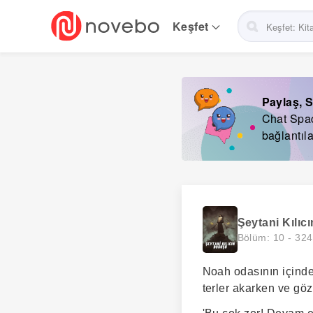
Skip
to
Keşfet
main
navigation
Paylaş, S
Chat Space
bağlantıla
Şeytani Kılıc
Bölüm: 10 -
324
Noah odasının içinde
terler akarken ve gö