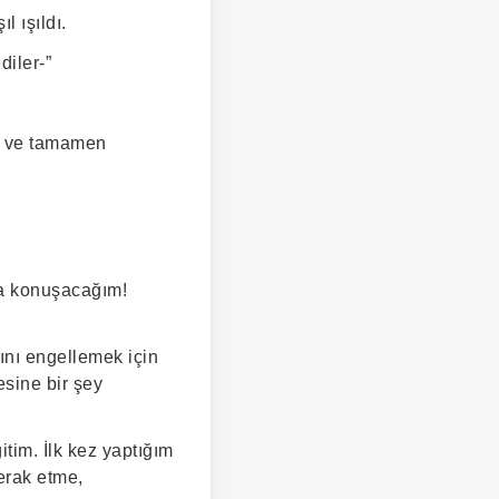
l ışıldı.
diler-”
lı ve tamamen
la konuşacağım!
ını engellemek için
esine bir şey
tim. İlk kez yaptığım
erak etme,