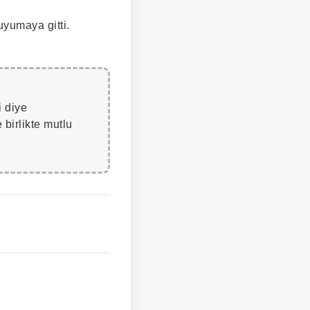
uyumaya gitti.
i diye
birlikte mutlu