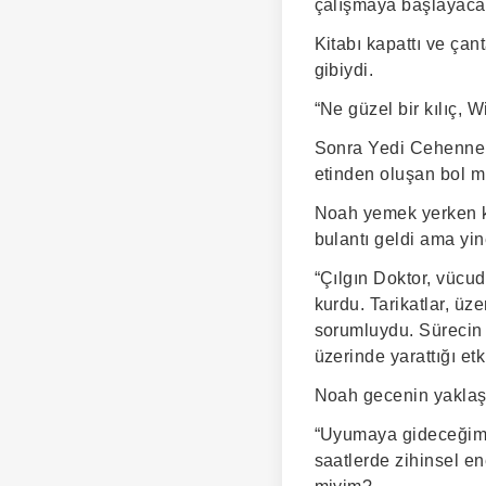
çalışmaya başlayaca
Kitabı kapattı ve çant
gibiydi.
“Ne güzel bir kılıç, W
Sonra Yedi Cehennemi
etinden oluşan bol m
Noah yemek yerken kit
bulantı geldi ama yi
“Çılgın Doktor, vücu
kurdu. Tarikatlar, üz
sorumluydu. Sürecin
üzerinde yarattığı e
Noah gecenin yaklaşt
“Uyumaya gideceğim, 
saatlerde zihinsel e