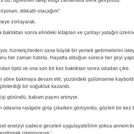
ıktı bu, öğretmen talep ettiği zamanlara denk geliyordu.
iyorum, dikkatli olacağım”
eye zorlayarak.
a baktıktan sonra elindeki kitapları ve çantayı yatağın üzer
yor, hizmetçilerden sana büyük bir yemek getirmelerini iste
nu her zaman hatırla. Hayatta olduğun sürece her şeyi yapab
ndan öptü ve ona son bir kez baktıktan sonra odadan çıktı.
ği yöne bakmaya devam etti, yüzündeki gülümseme kayboldu 
gösterdiği bir soğukluk kazandı.
şi göründü, babam payını artırıyor.
n odasına rastgele girip çıkarken görüyordu, gözleri bir kez 
sel enerjiyi sadece geceleri uygulayabilirim yoksa annem bu
elendirmek istemiyorum.'