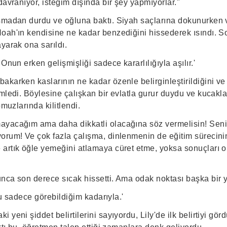
davranıyor, isteğim dışında bir şey yapmıyorlar."
şmadan durdu ve oğluna baktı. Siyah saçlarına dokunurken 
oah'ın kendisine ne kadar benzediğini hissederek ısındı. 
yarak ona sarıldı.
Onun erken gelişmişliği sadece kararlılığıyla aşılır.'
karken kaslarının ne kadar özenle belirginleştirildiğini ve 
emledi. Böylesine çalışkan bir evlatla gurur duydu ve kucak
omuzlarında kilitlendi.
yacağım ama daha dikkatli olacağına söz vermelisin! Seni 
orum! Ve çok fazla çalışma, dinlenmenin de eğitim sürecinin
artık öğle yemeğini atlamaya cüret etme, yoksa sonuçları ol
nca son derece sıcak hissetti. Ama odak noktası başka bir 
 bu sadece görebildiğim kadarıyla.'
 yeni şiddet belirtilerini sayıyordu, Lily'de ilk belirtiyi gö