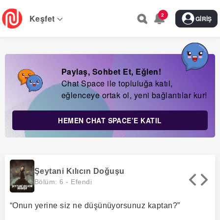
Skip
2
to
Keşfet
GIRIŞ
main
navigation
Paylaş, Sohbet Et, Eğlen!
Chat Space ile topluluğa katıl,
eğlenceye ortak ol, yeni bağlantılar kur!
HEMEN CHAT SPACE’E KATIL
Şeytani Kılıcın Doğuşu
Bölüm: 6 -
Efendi
“Onun yerine siz ne düşünüyorsunuz kaptan?”