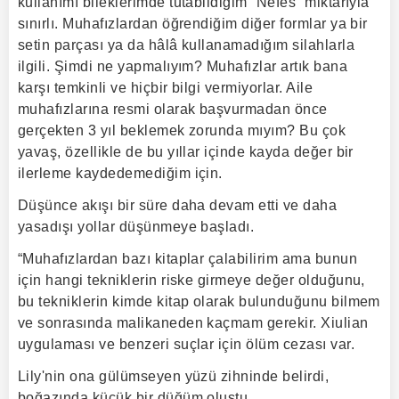
kullanımı bileklerimde tutabildiğim “Nefes” miktarıyla
sınırlı. Muhafızlardan öğrendiğim diğer formlar ya bir
setin parçası ya da hâlâ kullanamadığım silahlarla
ilgili. Şimdi ne yapmalıyım? Muhafızlar artık bana
karşı temkinli ve hiçbir bilgi vermiyorlar. Aile
muhafızlarına resmi olarak başvurmadan önce
gerçekten 3 yıl beklemek zorunda mıyım? Bu çok
yavaş, özellikle de bu yıllar içinde kayda değer bir
ilerleme kaydedemediğim için.
Düşünce akışı bir süre daha devam etti ve daha
yasadışı yollar düşünmeye başladı.
“Muhafızlardan bazı kitaplar çalabilirim ama bunun
için hangi tekniklerin riske girmeye değer olduğunu,
bu tekniklerin kimde kitap olarak bulunduğunu bilmem
ve sonrasında malikaneden kaçmam gerekir. Xiulian
uygulaması ve benzeri suçlar için ölüm cezası var.
Lily'nin ona gülümseyen yüzü zihninde belirdi,
boğazında küçük bir düğüm oluştu.