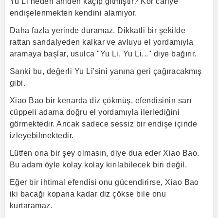
Yu Li neden aniden kaçıp gitmiştir? Kör cariye
endişelenmekten kendini alamıyor.
Daha fazla yerinde duramaz. Dikkatli bir şekilde
rattan sandalyeden kalkar ve avluyu el yordamıyla
aramaya başlar, usulca "Yu Li, Yu Li..." diye bağırır.
Sanki bu, değerli Yu Li'sini yanına geri çağıracakmış
gibi.
Xiao Bao bir kenarda diz çökmüş, efendisinin sarı
cüppeli adama doğru el yordamıyla ilerlediğini
görmektedir. Ancak sadece sessiz bir endişe içinde
izleyebilmektedir.
Lütfen ona bir şey olmasın, diye dua eder Xiao Bao.
Bu adam öyle kolay kolay kırılabilecek biri değil.
Eğer bir ihtimal efendisi onu gücendirirse, Xiao Bao
iki bacağı kopana kadar diz çökse bile onu
kurtaramaz.