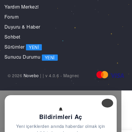
Yardım Merkezi
Forum
Duyuru & Haber
Sohbet
Sürümler
YENI
Sunucu Durumu
YENI
© 2026
Novebo
|
| v 4.0.6 -
Magnec
🔔
Bildirimleri Aç
Yeni içeriklerden anında haberdar olmak için