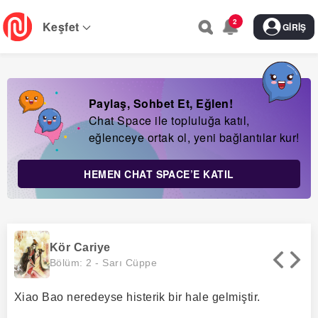
Skip
2
to
Keşfet
GIRIŞ
main
navigation
Paylaş, Sohbet Et, Eğlen!
Chat Space ile topluluğa katıl,
eğlenceye ortak ol, yeni bağlantılar kur!
HEMEN CHAT SPACE’E KATIL
Kör Cariye
Bölüm: 2 -
Sarı Cüppe
Xiao Bao neredeyse histerik bir hale gelmiştir.