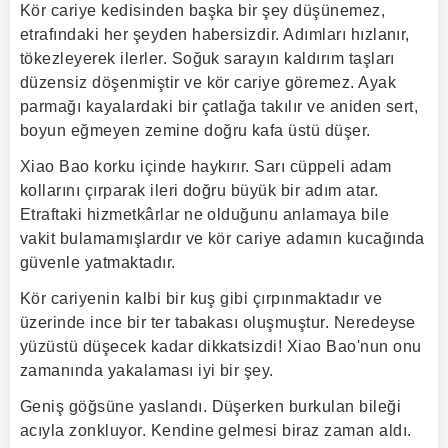
Kör cariye kedisinden başka bir şey düşünemez,
etrafındaki her şeyden habersizdir. Adımları hızlanır,
tökezleyerek ilerler. Soğuk sarayın kaldırım taşları
düzensiz döşenmiştir ve kör cariye göremez. Ayak
parmağı kayalardaki bir çatlağa takılır ve aniden sert,
boyun eğmeyen zemine doğru kafa üstü düşer.
Xiao Bao korku içinde haykırır. Sarı cüppeli adam
kollarını çırparak ileri doğru büyük bir adım atar.
Etraftaki hizmetkârlar ne olduğunu anlamaya bile
vakit bulamamışlardır ve kör cariye adamın kucağında
güvenle yatmaktadır.
Kör cariyenin kalbi bir kuş gibi çırpınmaktadır ve
üzerinde ince bir ter tabakası oluşmuştur. Neredeyse
yüzüstü düşecek kadar dikkatsizdi! Xiao Bao'nun onu
zamanında yakalaması iyi bir şey.
Geniş göğsüne yaslandı. Düşerken burkulan bileği
acıyla zonkluyor. Kendine gelmesi biraz zaman aldı.