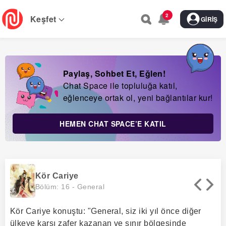
Skip
2
to
Keşfet
GIRIŞ
main
navigation
Paylaş, Sohbet Et, Eğlen!
Chat Space ile topluluğa katıl,
eğlenceye ortak ol, yeni bağlantılar kur!
HEMEN CHAT SPACE’E KATIL
Kör Cariye
Bölüm: 16 -
General
Kör Cariye konuştu: "General, siz iki yıl önce diğer
ülkeye karşı zafer kazanan ve sınır bölgesinde