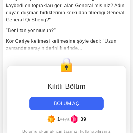
kaybedilen toprakları geri alan General misiniz? Adını
duyan düşman birliklerinin korkudan titrediği General,
General Qi Sheng?"
"Beni tanıyor musun?"
Kör Cariye kelimesi kelimesine şöyle dedi: "Uzun
zamandır sarayın derinliklerinde…
Kilitli Bölüm
BÖLÜM AÇ
1
39
veya
Bölümü okumak için taşınızı kullanabilirsiniz