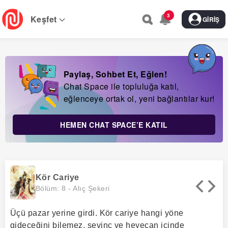
Skip
3
to
Keşfet
GIRIŞ
main
navigation
Paylaş, Sohbet Et, Eğlen!
Chat Space ile topluluğa katıl,
eğlenceye ortak ol, yeni bağlantılar kur!
HEMEN CHAT SPACE’E KATIL
Kör Cariye
Bölüm: 8 -
Alıç Şekeri
Üçü pazar yerine girdi. Kör cariye hangi yöne
gideceğini bilemez, sevinç ve heyecan içinde