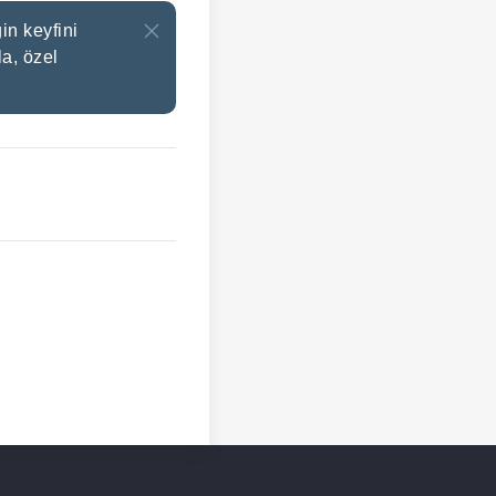
in keyfini
a, özel