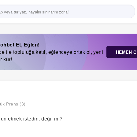
ohbet Et, Eğlen!
 ile topluluğa katıl, eğlenceye ortak ol, yeni
HEMEN C
r kur!
ük Prens (3)
n etmek istedin, değil mi?"