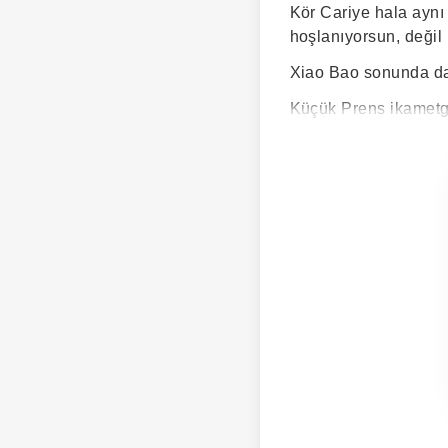
Kör Cariye hala aynı
hoşlanıyorsun, değil
Xiao Bao sonunda dah
Küçük Prens ikametg