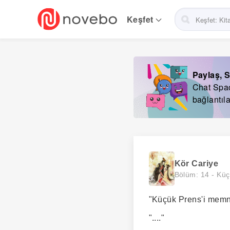
Skip
to
Keşfet
main
navigation
Paylaş, S
Chat Space
bağlantıla
Kör Cariye
Bölüm: 14 -
Küç
"Küçük Prens'i memnu
"...."