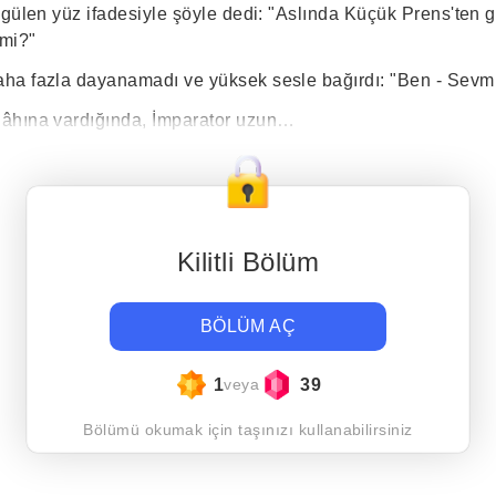
 gülen yüz ifadesiyle şöyle dedi: "Aslında Küçük Prens'ten 
 mi?"
a fazla dayanamadı ve yüksek sesle bağırdı: "Ben - Sevmiy
âhına vardığında, İmparator uzun…
Kilitli Bölüm
BÖLÜM AÇ
1
39
veya
Bölümü okumak için taşınızı kullanabilirsiniz