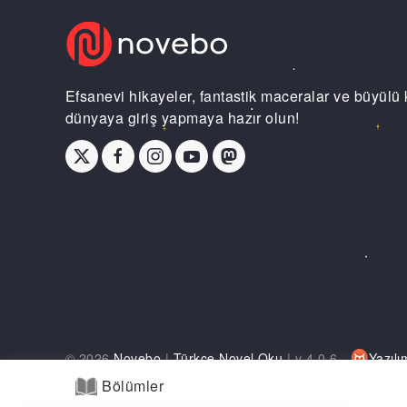
Efsanevi hikayeler, fantastik maceralar ve büyülü 
dünyaya giriş yapmaya hazır olun!
© 2026
Novebo
|
Türkçe Novel Oku
| v 4.0.6 -
Yazılı
Bölümler