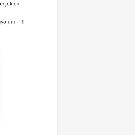
gerçekten
orum - !!!!"