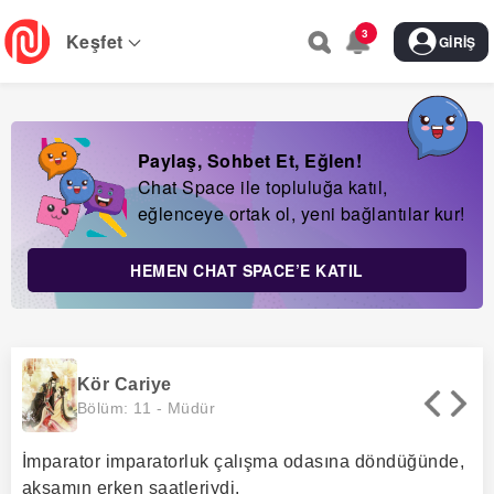
Skip
3
to
Keşfet
GIRIŞ
main
navigation
Paylaş, Sohbet Et, Eğlen!
Chat Space ile topluluğa katıl,
eğlenceye ortak ol, yeni bağlantılar kur!
HEMEN CHAT SPACE’E KATIL
Kör Cariye
Bölüm: 11 -
Müdür
İmparator imparatorluk çalışma odasına döndüğünde,
akşamın erken saatleriydi.