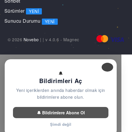
Sohbet
Sürümler
YENI
Sunucu Durumu
YENI
© 2026
Novebo
|
| v 4.0.6 -
Magnec
🔔
Bildirimleri Aç
Yeni içeriklerden anında haberdar olmak için
bildirimlere abone olun.
🔔 Bildirimlere Abone Ol
Şimdi değil