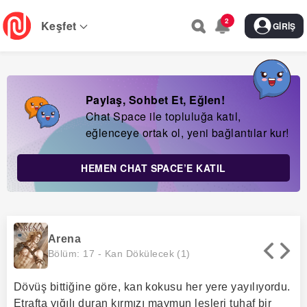
Skip
2
to
Keşfet
GIRIŞ
main
navigation
Paylaş, Sohbet Et, Eğlen!
Chat Space ile topluluğa katıl,
eğlenceye ortak ol, yeni bağlantılar kur!
HEMEN CHAT SPACE’E KATIL
Arena
Bölüm: 17 -
Kan Dökülecek (1)
Dövüş bittiğine göre, kan kokusu her yere yayılıyordu.
Etrafta yığılı duran kırmızı maymun leşleri tuhaf bir