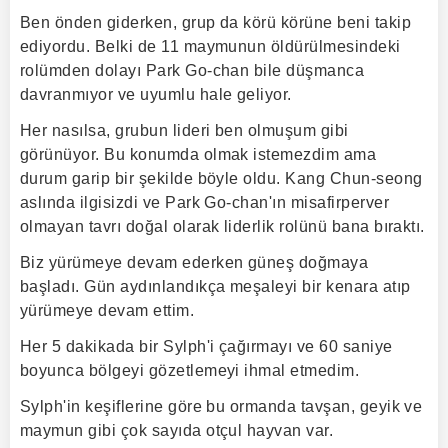
Ben önden giderken, grup da körü körüne beni takip
ediyordu. Belki de 11 maymunun öldürülmesindeki
rolümden dolayı Park Go-chan bile düşmanca
davranmıyor ve uyumlu hale geliyor.
Her nasılsa, grubun lideri ben olmuşum gibi
görünüyor. Bu konumda olmak istemezdim ama
durum garip bir şekilde böyle oldu. Kang Chun-seong
aslında ilgisizdi ve Park Go-chan'ın misafirperver
olmayan tavrı doğal olarak liderlik rolünü bana bıraktı.
Biz yürümeye devam ederken güneş doğmaya
başladı. Gün aydınlandıkça meşaleyi bir kenara atıp
yürümeye devam ettim.
Her 5 dakikada bir Sylph'i çağırmayı ve 60 saniye
boyunca bölgeyi gözetlemeyi ihmal etmedim.
Sylph'in keşiflerine göre bu ormanda tavşan, geyik ve
maymun gibi çok sayıda otçul hayvan var.