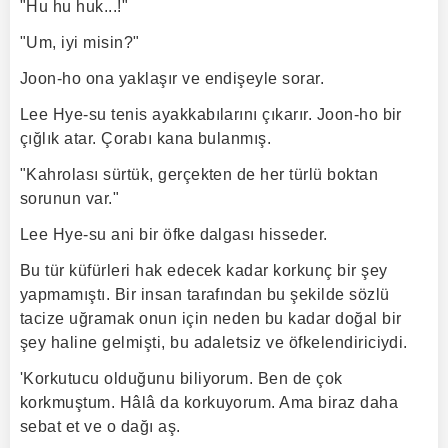
"Hu hu huk...!"
"Um, iyi misin?"
Joon-ho ona yaklaşır ve endişeyle sorar.
Lee Hye-su tenis ayakkabılarını çıkarır. Joon-ho bir
çığlık atar. Çorabı kana bulanmış.
"Kahrolası sürtük, gerçekten de her türlü boktan
sorunun var."
Lee Hye-su ani bir öfke dalgası hisseder.
Bu tür küfürleri hak edecek kadar korkunç bir şey
yapmamıştı. Bir insan tarafından bu şekilde sözlü
tacize uğramak onun için neden bu kadar doğal bir
şey haline gelmişti, bu adaletsiz ve öfkelendiriciydi.
'Korkutucu olduğunu biliyorum. Ben de çok
korkmuştum. Hâlâ da korkuyorum. Ama biraz daha
sebat et ve o dağı aş.