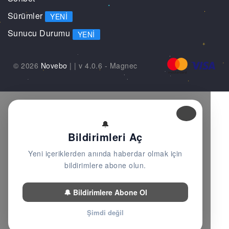
Sürümler
YENI
Sunucu Durumu
YENI
© 2026
Novebo
|
| v 4.0.6 -
Magnec
🔔
Bildirimleri Aç
Yeni içeriklerden anında haberdar olmak için
bildirimlere abone olun.
🔔 Bildirimlere Abone Ol
Şimdi değil