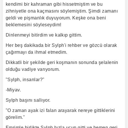
kendimi bir kahraman gibi hissetmiştim ve bu
zihniyetle ona kaçmasını söylemiştim. Şimdi zamanı
geldi ve pişmanlık duyuyorum. Keşke ona beni
beklemesini söyleseydim!
Dinlenmeyi bitirdim ve kalkıp gittim.
Her beş dakikada bir Sylph'i rehber ve gözcü olarak
çağırmayı da ihmal etmedim.
Dikkatli bir şekilde geri koşmanın sonunda şelalenin
olduğu vadiye varıyorum.
"Sylph, insanlar?"
-Miyav.
Sylph başını sallıyor.
"O zaman ayak izi falan arayarak nereye gittiklerini
görelim."
Emrimle birlikte Sylph hızla uçup gitti ve hemen geri