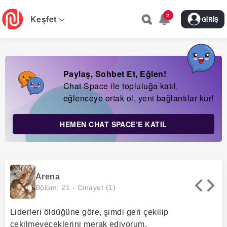
Skip
2
to
Keşfet
GIRIŞ
main
navigation
Paylaş, Sohbet Et, Eğlen!
Chat Space ile topluluğa katıl,
eğlenceye ortak ol, yeni bağlantılar kur!
HEMEN CHAT SPACE’E KATIL
Arena
Bölüm: 21 -
Cinayet (1)
Liderleri öldüğüne göre, şimdi geri çekilip
çekilmeyeceklerini merak ediyorum.