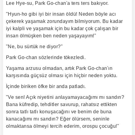
Lee Hye-su, Park Go-chan'a ters ters bakıyor.
"Hyun-ho gibi iyi bir insan öldü! Neden böyle acı
çekerek yaşamak zorundayım bilmiyorum. Bu kadar
iyi kalpli ve yaşamak için bu kadar çok çalışan bir
insan ölmüşken ben neden yaşayayım!"
"Ne, bu sürtük ne diyor?"
Park Go-chan sözlerinde tökezledi.
Yaşama arzusu olmadan, artık Park Go-chan'ın
karşısında güçsüz olması için hiçbir neden yoktu.
İçinde biriken öfke bir anda patladı.
"Ve sen! Açık niyetini anlayamayacağımı mı sandın?
Bana küfredip, tehditler savurup, rahatsız ettikten
sonra tatlı tatlı konuşacağını ve benim de buna
kanacağımı mı sandın? Eğer ölürsem, seninle
olmaktansa ölmeyi tercih ederim, orospu çocuğu!"