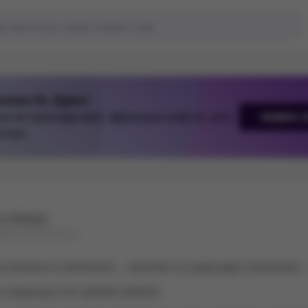
ohbet Et, Eğlen!
 ile topluluğa katıl, eğlenceye ortak ol, yeni
HEMEN C
r kur!
n Altında
yanın İlk Kıvılcımı
azlasını b-bilmelisin... benimle ne yapacağını biliyordun..
sorgulayıcı bir şekilde kaldırdı.