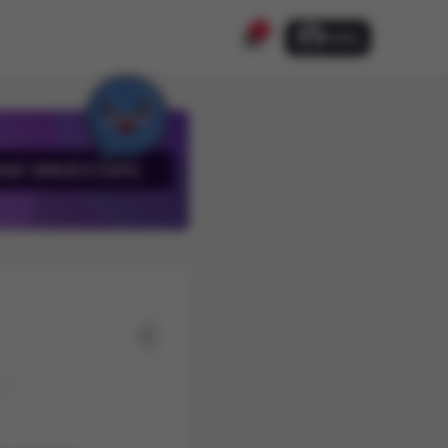
3
GIRIŞ
HAT SPACE’E KATIL
.”