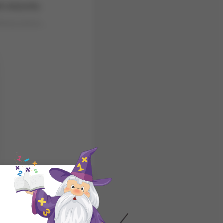
t ediyordu.
b-bilmiyordum.…
in keyfini
a, özel