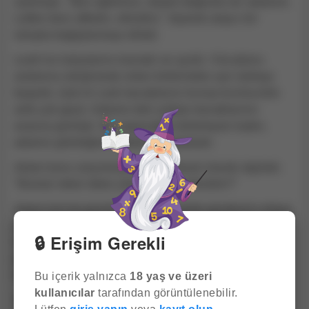
sarkmıştı. "Ben eğitimsiz, düşük doğumlu bir adamım.
Lütfen beni affedin, efendim," diyerek alaycı bir
üslupla bağışlanmayı diledi.
Leah'nın kalçalarını kavradı ve ayırdı. Vücudunu
aralarına sıkıştırarak onları birbirinden ayrı tutmayı
başardı, öyle ki Leah bacaklarını kıvırıp kıvrılsa bile
artık çok geçti. Adamın beli çoktan bacaklarının
arasına girmişti. Ne yapacağını bilemeyen kadın,
adamın gömleğinin eteklerini yakaladı.
Adam bunu soyunması için bir davet olarak algıladı.
"Bunları teker teker çıkarayım mı efendim?"
Adam kat kat giysilerini sıyırıp çıplak gövdesini ortaya
çıkarınca Leah'nın çenesi düştü. Giysileri
🔒 Erişim Gerekli
üzerindeyken mükemmel görünüyordu; atılgan ve
güçlüydü. Ama neredeyse çıplak kaldığında, gerçek
tamamen farklıydı...
Bu içerik yalnızca
18 yaş ve üzeri
kullanıcılar
tarafından görüntülenebilir.
Sıkıca örülmüş kasları her hareketinde