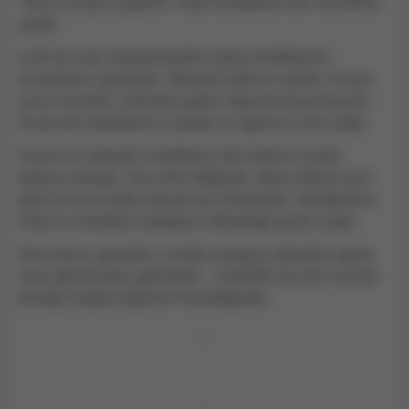
"Bunu sırayla yapalım" diye fısıldarken alnı onunkine
çarptı.
Leah bir şey söyleyemeden adam dudaklarını
onunkilere yapıştırdı. Öpücük hafif ve nazikti. Ancak
uzun sürmedi, ardından gelen öpücük doyumsuzdu.
Sıcak dili dudaklarını araladı ve ağzının içine daldı.
Sıcak ve vahşiydi. Kadifemsi dili kadının içinde
kabaca dolaştı. Onu terk ettiğinde, tekrar tekrar içeri
girdi ve ona nefes alacak yer bırakmadı. Dudaklarını
emdi ve mümkün olduğunu bilmediği şeyler yaptı.
Ama bunu yaparken, içinde yavaşça yükselen garip
hissi görmezden gelemedi... özellikle de etini sıyıran
belirgin köpek dişlerini hissettiğinde.