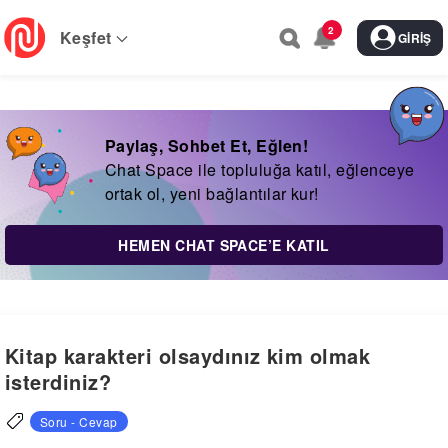
Skip
2
to
Keşfet
GIRIŞ
main
navigation
Paylaş, Sohbet Et, Eğlen!
Chat Space ile topluluğa katıl, eğlenceye
ortak ol, yeni bağlantılar kur!
HEMEN CHAT SPACE’E KATIL
Kitap karakteri olsaydınız kim olmak
isterdiniz?
Soru - Cevap