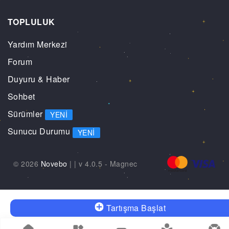
TOPLULUK
Yardım Merkezi
Forum
Duyuru & Haber
Sohbet
Sürümler
YENI
Sunucu Durumu
YENI
© 2026
Novebo
|
| v 4.0.5 -
Magnec
Tartışma Başlat
🔔