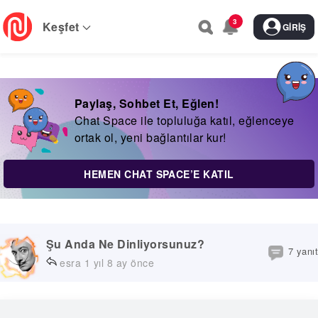
Skip
3
to
Keşfet
GIRIŞ
main
navigation
Paylaş, Sohbet Et, Eğlen!
Chat Space ile topluluğa katıl, eğlenceye
ortak ol, yeni bağlantılar kur!
HEMEN CHAT SPACE’E KATIL
Şu Anda Ne Dinliyorsunuz?
7 yanıt
esra
1 yıl 8 ay önce