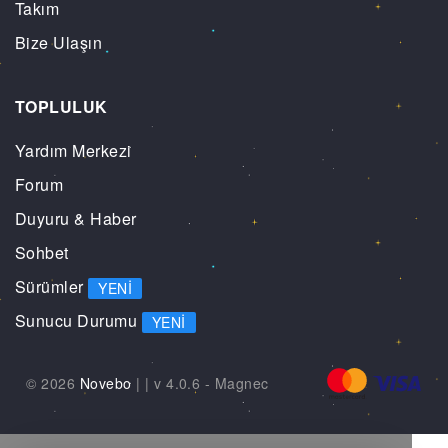
Takım
Bize Ulaşın
TOPLULUK
Yardım Merkezi
Forum
Duyuru & Haber
Sohbet
Sürümler
YENI
Sunucu Durumu
YENI
© 2026
Novebo
|
| v 4.0.6 -
Magnec