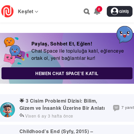
Skip
2
to
Keşfet
GIRIŞ
main
navigation
Paylaş, Sohbet Et, Eğlen!
Chat Space ile topluluğa katıl, eğlenceye
ortak ol, yeni bağlantılar kur!
HEMEN CHAT SPACE’E KATIL
🌟
3 Cisim Problemi Dizisi: Bilim,
7 yanıt
Gizem ve İnsanlık Üzerine Bir Anlatı
Vixen
6 ay 3 hafta önce
Childhood’s End (Syfy, 2015) –