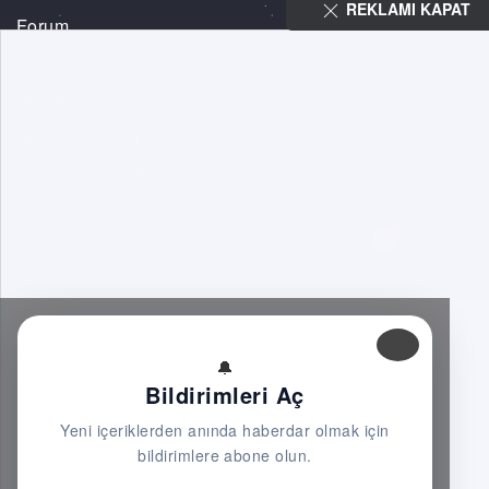
REKLAMI KAPAT
Forum
Duyuru & Haber
Sohbet
Sürümler
YENI
Sunucu Durumu
YENI
© 2026
Novebo
|
| v 4.0.5 -
Magnec
🔔
Bildirimleri Aç
Yeni içeriklerden anında haberdar olmak için
bildirimlere abone olun.