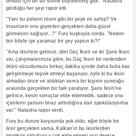
olması için bir tür sihirle büyülenmiş gibi." Natasha
gördüğü her şeyi rapor etti.
"Yani bu pelerin tılsım gibi bir şeye mi sahip? Ve
insanların onu giyenleri gerçekten daha güzel
görmesini sağlıyor...?" Fury kuşkuyla sordu. "Neden
biri böyle işe yaramaz bir şey yapsın ki?!"
"Ama iksirlere gelince, dört Güç İksiri ve iki Şans İksiri
var, çalışmalarımıza göre, bu Güç İksiri bir nedenden
ötürü vücudumuzu birkaç dakika içinde daha fazla kas
geliştirmeye teşvik etmeyi başarıyor, öyle ki bu iksiri
almadan önce ve aldıktan sonra bir kişinin yumruğu
arasında gerçekten bir fark yaratıyor. Şans İksiri'ne
gelince, kesin sonuçlar elde edemedik, sadece onu
içenlerin şansını biraz arttırdığına dair spekülasyonlar
var." Natasha rapor verdi.
Fury bu durum karşısında şok oldu, eğer böyle bir
iksir gerçekten varsa, Kalkan'ın bu iksirlerden
mümkün olduğunca çok elde etmesi son derece