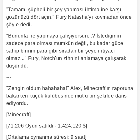
"Tamam, şüpheli bir şey yapması ihtimaline karşı
gözünüzü dört açın." Fury Natasha'yı kovmadan önce
şöyle dedi.
"Bununla ne yapmaya çalışıyorsun...? İstediğinin
sadece para olması mümkün değil, bu kadar güce
sahip birinin para gibi sıradan bir şeye ihtiyacı
olmaz..." Fury, Notch'un zihnini anlamaya çalışarak
düşündü.
---
"Zengin oldum hahahaha!" Alex, Minecraft'ın raporuna
bakarken küçük kulübesinde mutlu bir şekilde dans
ediyordu.
[Minecraft]
[71,206 Oyun satıldı - 1,424,120 $]
[Ortalama oynanma süresi: 9 saat]