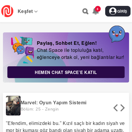
Skip
3
to
Keşfet
GIRIŞ
main
navigation
Paylaş, Sohbet Et, Eğlen!
Chat Space ile topluluğa katıl,
eğlenceye ortak ol, yeni bağlantılar kur!
HEMEN CHAT SPACE’E KATIL
Marvel: Oyun Yapım Sistemi
Bölüm: 25 -
Zengin
"Efendim, elimizdeki bu." Kızıl saçlı bir kadın siyah ve
mor bir kumaşı göz bandı olan siyah bir adama uzattı.