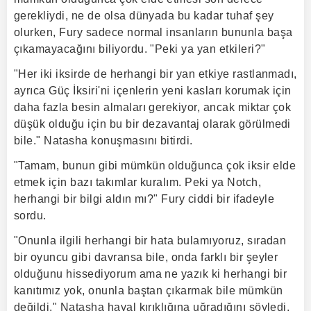
gerekliydi, ne de olsa dünyada bu kadar tuhaf şey
olurken, Fury sadece normal insanların bununla başa
çıkamayacağını biliyordu. "Peki ya yan etkileri?"
"Her iki iksirde de herhangi bir yan etkiye rastlanmadı,
ayrıca Güç İksiri'ni içenlerin yeni kasları korumak için
daha fazla besin almaları gerekiyor, ancak miktar çok
düşük olduğu için bu bir dezavantaj olarak görülmedi
bile." Natasha konuşmasını bitirdi.
"Tamam, bunun gibi mümkün olduğunca çok iksir elde
etmek için bazı takımlar kuralım. Peki ya Notch,
herhangi bir bilgi aldın mı?" Fury ciddi bir ifadeyle
sordu.
"Onunla ilgili herhangi bir hata bulamıyoruz, sıradan
bir oyuncu gibi davransa bile, onda farklı bir şeyler
olduğunu hissediyorum ama ne yazık ki herhangi bir
kanıtımız yok, onunla baştan çıkarmak bile mümkün
değildi." Natasha hayal kırıklığına uğradığını söyledi.