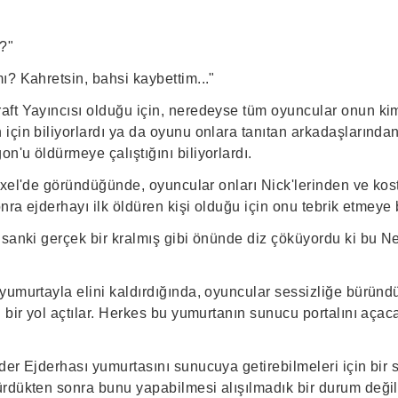
?"
ı? Kahretsin, bahsi kaybettim..."
ft Yayıncısı olduğu için, neredeyse tüm oyuncular onun kim
için biliyorlardı ya da oyunu onlara tanıtan arkadaşlarında
'u öldürmeye çalıştığını biliyorlardı.
ypixel'de göründüğünde, oyuncular onları Nick'lerinden ve k
onra ejderhayı ilk öldüren kişi olduğu için onu tebrik etmeye 
 sanki gerçek bir kralmış gibi önünde diz çöküyordu ki bu 
yumurtayla elini kaldırdığında, oyuncular sessizliğe büründ
n bir yol açtılar. Herkes bu yumurtanın sunucu portalını aça
der Ejderhası yumurtasını sunucuya getirebilmeleri için bir 
rdükten sonra bunu yapabilmesi alışılmadık bir durum değil