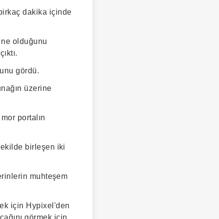
birkaç dakika içinde
a ne olduğunu
çıktı.
ğunu gördü.
sunağın üzerine
mor portalın
ekilde birleşen iki
lerinlerin muhteşem
ek için Hypixel'den
acağını görmek için