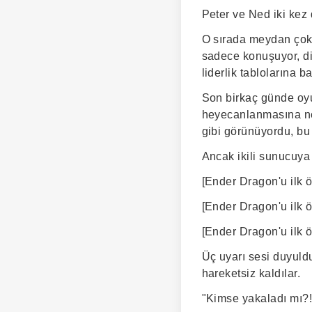
Peter ve Ned iki kez 
O sırada meydan çok k
sadece konuşuyor, di
liderlik tablolarına b
Son birkaç günde oyu
heyecanlanmasına ne
gibi görünüyordu, bu
Ancak ikili sunucuya 
[Ender Dragon'u ilk ö
[Ender Dragon'u ilk ö
[Ender Dragon'u ilk ö
Üç uyarı sesi duyuld
hareketsiz kaldılar.
"Kimse yakaladı mı?!