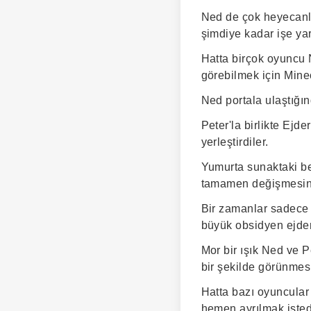
Ned de çok heyecanlı
şimdiye kadar işe ya
Hatta birçok oyuncu N
görebilmek için Minecr
Ned portala ulaştığı
Peter'la birlikte Ejd
yerleştirdiler.
Yumurta sunaktaki be
tamamen değişmesin
Bir zamanlar sadece t
büyük obsidyen ejder
Mor bir ışık Ned ve P
bir şekilde görünmesi
Hatta bazı oyuncular
hemen ayrılmak istedi