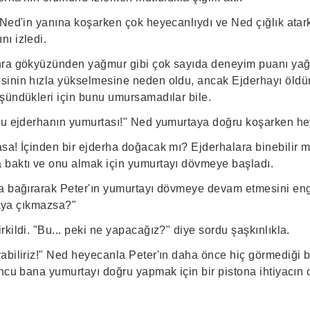
 Ned'in yanına koşarken çok heyecanlıydı ve Ned çığlık ata
ı izledi.
ra gökyüzünden yağmur gibi çok sayıda deneyim puanı yağd
sinin hızla yükselmesine neden oldu, ancak Ejderhayı öldü
şündükleri için bunu umursamadılar bile.
bu ejderhanın yumurtası!" Ned yumurtaya doğru koşarken he
sa! İçinden bir ejderha doğacak mı? Ejderhalara binebilir m
baktı ve onu almak için yumurtayı dövmeye başladı.
a bağırarak Peter'ın yumurtayı dövmeye devam etmesini eng
rtaya çıkmazsa?"
kildi. "Bu... peki ne yapacağız?" diye sordu şaşkınlıkla.
biliriz!" Ned heyecanla Peter'ın daha önce hiç görmediği bi
uncu bana yumurtayı doğru yapmak için bir pistona ihtiyacın 