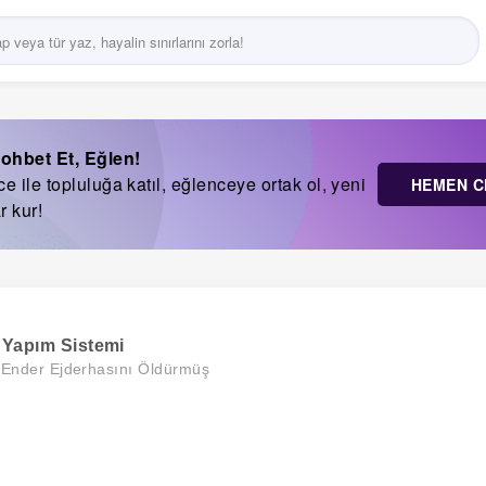
ohbet Et, Eğlen!
 ile topluluğa katıl, eğlenceye ortak ol, yeni
HEMEN C
r kur!
 Yapım Sistemi
i Ender Ejderhasını Öldürmüş