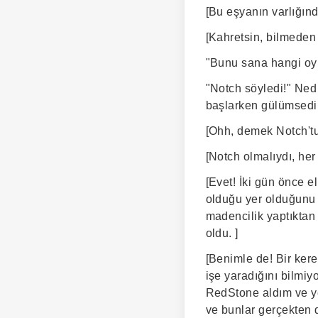
[Bu eşyanın varlığınd
[Kahretsin, bilmeden
"Bunu sana hangi oy
"Notch söyledi!" Ned
başlarken gülümsedi
[Ohh, demek Notch'tu
[Notch olmalıydı, her
[Evet! İki gün önce
olduğu yer olduğunu
madencilik yaptıktan 
oldu. ]
[Benimle de! Bir ker
işe yaradığını bilmiy
RedStone aldım ve ye
ve bunlar gerçekten 