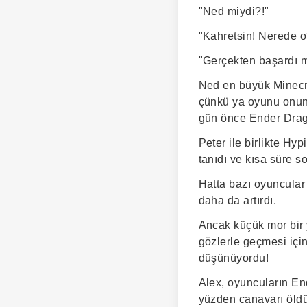
"Ned miydi?!"
"Kahretsin! Nerede o
"Gerçekten başardı m
Ned en büyük Minecra
çünkü ya oyunu onun 
gün önce Ender Dragon
Peter ile birlikte H
tanıdı ve kısa süre s
Hatta bazı oyuncular
daha da artırdı.
Ancak küçük mor bir 
gözlerle geçmesi içi
düşünüyordu!
Alex, oyuncuların En
yüzden canavarı öldü