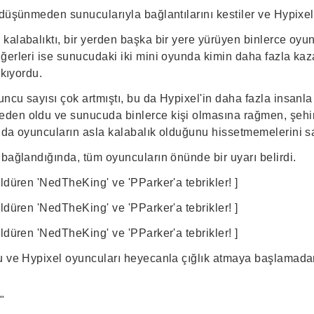
düşünmeden sunucularıyla bağlantılarını kestiler ve Hypixel
alabalıktı, bir yerden başka bir yere yürüyen binlerce oyunc
ğerleri ise sunucudaki iki mini oyunda kimin daha fazla kaz
akıyordu.
ncu sayısı çok artmıştı, bu da Hypixel'in daha fazla insanla
den oldu ve sunucuda binlerce kişi olmasına rağmen, şehir
 da oyuncuların asla kalabalık olduğunu hissetmemelerini s
bağlandığında, tüm oyuncuların önünde bir uyarı belirdi.
ldüren 'NedTheKing' ve 'PParker'a tebrikler! ]
ldüren 'NedTheKing' ve 'PParker'a tebrikler! ]
ldüren 'NedTheKing' ve 'PParker'a tebrikler! ]
u ve Hypixel oyuncuları heyecanla çığlık atmaya başlamadan
"