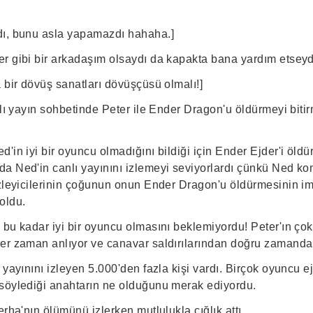
dı, bunu asla yapamazdı hahaha.]
r gibi bir arkadaşım olsaydı da kapakta bana yardım etseydi
 bir dövüş sanatları dövüşçüsü olmalı!]
nlı yayın sohbetinde Peter ile Ender Dragon'u öldürmeyi bitir
'in iyi bir oyuncu olmadığını bildiği için Ender Ejder'i öldü
a Ned'in canlı yayınını izlemeyi seviyorlardı çünkü Ned ko
izleyicilerinin çoğunun onun Ender Dragon'u öldürmesinin 
oldu.
bu kadar iyi bir oyuncu olmasını beklemiyordu! Peter'ın çok i
er zaman anlıyor ve canavar saldırılarından doğru zamanda
 yayınını izleyen 5.000'den fazla kişi vardı. Birçok oyuncu
söylediği anahtarın ne olduğunu merak ediyordu.
erha'nın ölümünü izlerken mutlulukla çığlık attı.