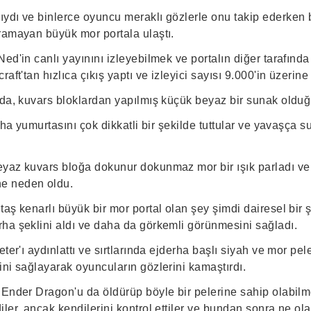
ydı ve binlerce oyuncu meraklı gözlerle onu takip ederken 
ramayan büyük mor portala ulaştı.
ed'in canlı yayınını izleyebilmek ve portalın diğer tarafınd
aft'tan hızlıca çıkış yaptı ve izleyici sayısı 9.000'in üzerine 
nda, kuvars bloklardan yapılmış küçük beyaz bir sunak oldu
erha yumurtasını çok dikkatli bir şekilde tuttular ve yavaşça 
yaz kuvars bloğa dokunur dokunmaz mor bir ışık parladı ve 
e neden oldu.
aş kenarlı büyük bir mor portal olan şey şimdi dairesel bir ş
ha şeklini aldı ve daha da görkemli görünmesini sağladı.
eter'ı aydınlattı ve sırtlarında ejderha başlı siyah ve mor pe
ni sağlayarak oyuncuların gözlerini kamaştırdı.
 Ender Dragon'u da öldürüp böyle bir pelerine sahip olabilm
ler, ancak kendilerini kontrol ettiler ve bundan sonra ne ol