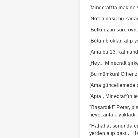
[Minecraft'ta makine 
[Notch nasıl bu kadar
[Belki uzun süre oyna
[Bütün blokları alıp 
[Ama bu 13. katmanda
[Hey... Minecraft şirk
[Bu mümkün! O her za
[Ama güncellemede ora
[Aptal, Minecraft'ın t
"Başardık!" Peter, p
heyecanla ciyakladı.
"Hahaha, sonunda ejd
yerden alıp baktı. "H