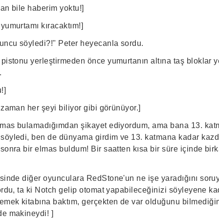
an bile haberim yoktu!]
 yumurtamı kıracaktım!]
uncu söyledi?!" Peter heyecanla sordu.
 pistonu yerleştirmeden önce yumurtanın altına taş bloklar y
.
!]
 zaman her şeyi biliyor gibi görünüyor.]
 elmas bulamadığımdan şikayet ediyordum, ama bana 13. kat
 söyledi, ben de dünyama girdim ve 13. katmana kadar kazd
sonra bir elmas buldum! Bir saatten kısa bir süre içinde bir
esinde diğer oyunculara RedStone'un ne işe yaradığını sor
ordu, ta ki Notch gelip otomat yapabileceğinizi söyleyene ka
mek kitabına baktım, gerçekten de var olduğunu bilmediğim 
de makineydi! ]