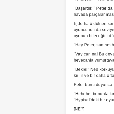
"Başardık!" Peter da
havada parçalanmasın
Ejderha öldükten son
oyuncunun da seviye
oyunun biteceğini dü
"Hey Peter, sanırım 
"Vay canına! Bu deva
heyecanla yumurtaya 
"Bekle!" Ned korkuyl
kırılır ve bir daha o
Peter bunu duyunca ir
"Hehehe, bununla kıra
"Hypixel'deki bir oy
[NE?]