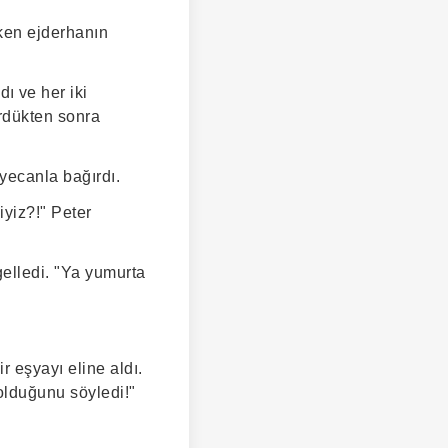
rken ejderhanın
ı ve her iki
rdükten sonra
yecanla bağırdı.
iyiz?!" Peter
elledi. "Ya yumurta
r eşyayı eline aldı.
olduğunu söyledi!"