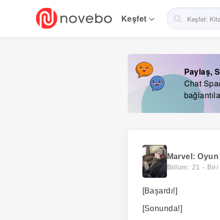
Skip
to
Keşfet
main
navigation
Paylaş, S
Chat Space
bağlantıla
Marvel: Oyun
Bölüm: 21 -
Bir
[Başardı!]
[Sonunda!]