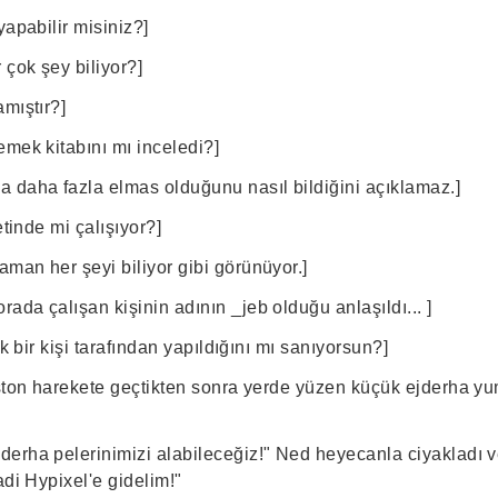
yapabilir misiniz?]
 çok şey biliyor?]
mıştır?]
yemek kitabını mı inceledi?]
 daha fazla elmas olduğunu nasıl bildiğini açıklamaz.]
etinde mi çalışıyor?]
man her şeyi biliyor gibi görünüyor.]
da çalışan kişinin adının _jeb olduğu anlaşıldı... ]
ek bir kişi tarafından yapıldığını mı sanıyorsun?]
iston harekete geçtikten sonra yerde yüzen küçük ejderha y
erha pelerinimizi alabileceğiz!" Ned heyecanla ciyakladı 
adi Hypixel'e gidelim!"