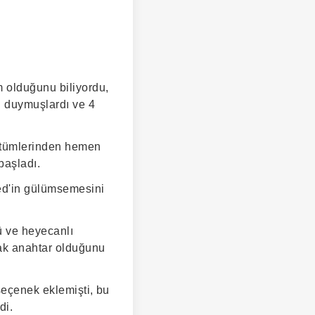
 olduğunu biliyordu,
n duymuşlardı ve 4
ostümlerinden hemen
başladı.
Ned'in gülümsemesini
ü ve heyecanlı
cak anahtar olduğunu
seçenek eklemişti, bu
di.