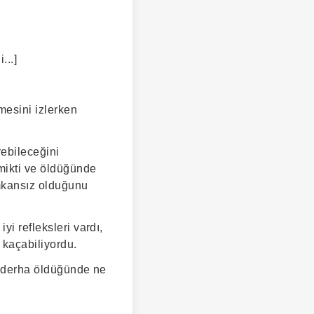
...]
mesini izlerken
rebileceğini
mikti ve öldüğünde
imkansız olduğunu
yi refleksleri vardı,
 kaçabiliyordu.
 ejderha öldüğünde ne