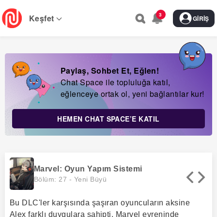
Skip
3
to
Keşfet
GIRIŞ
main
navigation
Paylaş, Sohbet Et, Eğlen!
Chat Space ile topluluğa katıl,
eğlenceye ortak ol, yeni bağlantılar kur!
HEMEN CHAT SPACE’E KATIL
Marvel: Oyun Yapım Sistemi
Bölüm: 27 -
Yeni Büyü
Bu DLC'ler karşısında şaşıran oyuncuların aksine
Alex farklı duygulara sahipti. Marvel evreninde