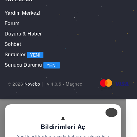
Yardım Merkezi
Forum
Duyuru & Haber
Sohbet
Sürümler
YENI
Sunucu Durumu
YENI
© 2026
Novebo
|
| v 4.0.5 -
Magnec
🔔
Bildirimleri Aç
Yeni içeriklerden anında haberdar olmak için