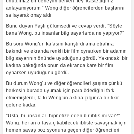
unutulmaz bir deneyim derken neyi kastettiğinizi
anlayamıyorum." Wong diğer öğrencilerden başlarını
sallayarak onay aldı.
Bunu duyan Yaşlı gülümsedi ve cevap verdi. "Söyle
bana Wong, bu insanlar bilgisayarlarda ne yapıyor?"
Bu soru Wong'un kafasını karıştırdı ama etrafına
bakındı ve ekranda renkli bir film oynarken bir adamın
bilgisayarının önünde uyuduğunu gördü. Yakındaki bir
kadına baktığında onun da ekranda kare bir film
oynarken uyuduğunu gördü.
Bu durum Wong'u ve diğer öğrencileri şaşırttı çünkü
herkesin burada uyumak için para ödediğini fark
etmemişlerdi, ta ki Wong'un aklına çılgınca bir fikir
gelene kadar.
"Usta, bu insanları hipnotize eden bir iblis mi var?"
Wong, her an ortaya çıkabilecek iblisle savaşmak için
hemen savaş pozisyonuna geçen diğer öğrencileri