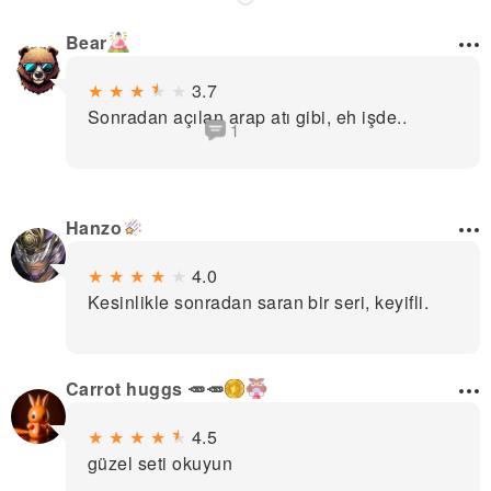
Bear
★
★
★
★
★
3.7
Sonradan açılan arap atı gibi, eh işde..
1
Hanzo
★
★
★
★
★
4.0
Kesinlikle sonradan saran bir seri, keyifli.
Carrot huggs 🥕🥕
★
★
★
★
★
4.5
güzel seti okuyun