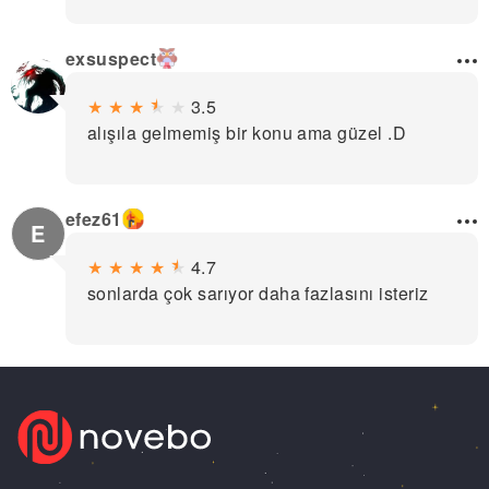
exsuspect
★
★
★
★
★
3.5
alışıla gelmemiş bir konu ama güzel .D
efez61
E
★
★
★
★
★
4.7
sonlarda çok sarıyor daha fazlasını isteriz