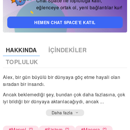
Chat Space ile topluluğa katıl,
eğlenceye ortak ol, yeni bağlantılar kur!
HEMEN CHAT SPACE’E KATIL
HAKKINDA
İÇINDEKILER
TOPLULUK
Alex, bir gün büyülü bir dünyaya göç etme hayali olan
sıradan bir insandı.
Ancak beklemediği şey, bundan çok daha fazlasına, çok
iyi bildiği bir dünyaya aktarılacağıydı, ancak ...
Daha fazla
#Marvel
#Sistem
#Macera