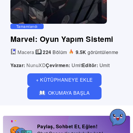
Tamamlandı
Marvel: Oyun Yapım Sistemi
Macera
224
Bölüm
9.5K
görüntülenme
Yazar:
NunuXD
Çevirmen:
Umit
Editör:
Umit
+ KÜTÜPHANEYE EKLE
OKUMAYA BAŞLA
Paylaş, Sohbet Et, Eğlen!