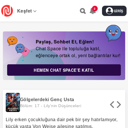
Skip
3
to
Keşfet
GIRIŞ
main
navigation
Paylaş, Sohbet Et, Eğlen!
Chat Space ile topluluğa katıl,
eğlenceye ortak ol, yeni bağlantılar kur!
HEMEN CHAT SPACE’E KATIL
Gölgelerdeki Genç Usta
Bölüm: 17 -
Lily'nin Düşünceleri
Lily erken çocukluğuna dair pek bir şey hatırlamıyor,
küçük yaşta Von Weise ailesine satılmış.