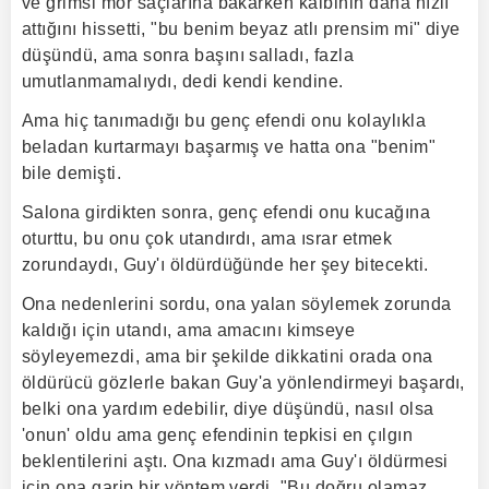
ve grimsi mor saçlarına bakarken kalbinin daha hızlı
attığını hissetti, "bu benim beyaz atlı prensim mi" diye
düşündü, ama sonra başını salladı, fazla
umutlanmamalıydı, dedi kendi kendine.
Ama hiç tanımadığı bu genç efendi onu kolaylıkla
beladan kurtarmayı başarmış ve hatta ona "benim"
bile demişti.
Salona girdikten sonra, genç efendi onu kucağına
oturttu, bu onu çok utandırdı, ama ısrar etmek
zorundaydı, Guy'ı öldürdüğünde her şey bitecekti.
Ona nedenlerini sordu, ona yalan söylemek zorunda
kaldığı için utandı, ama amacını kimseye
söyleyemezdi, ama bir şekilde dikkatini orada ona
öldürücü gözlerle bakan Guy'a yönlendirmeyi başardı,
belki ona yardım edebilir, diye düşündü, nasıl olsa
'onun' oldu ama genç efendinin tepkisi en çılgın
beklentilerini aştı. Ona kızmadı ama Guy'ı öldürmesi
için ona garip bir yöntem verdi, "Bu doğru olamaz,