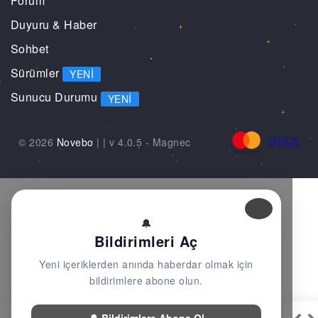
Forum
Duyuru & Haber
Sohbet
Sürümler
YENI
Sunucu Durumu
YENI
© 2026
Novebo
|
| v 4.0.5 -
Magnec
🔔
Bildirimleri Aç
Yeni içeriklerden anında haberdar olmak için
bildirimlere abone olun.
🔔 Bildirimlere Abone Ol