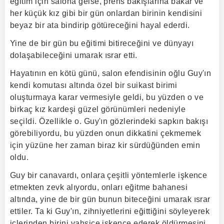
eğitim için salona gelse, prens bakışlarına bakar ve
her küçük kız gibi bir gün onlardan birinin kendisini
beyaz bir ata bindirip götüreceğini hayal ederdi.
Yine de bir gün bu eğitimi bitireceğini ve dünyayı
dolaşabileceğini umarak ısrar etti.
Hayatının en kötü günü, salon efendisinin oğlu Guy'ın
kendi komutası altında özel bir suikast birimi
oluşturmaya karar vermesiyle geldi, bu yüzden o ve
birkaç kız kardeşi güzel görünümleri nedeniyle
seçildi. Özellikle o. Guy'ın gözlerindeki sapkın bakışı
görebiliyordu, bu yüzden onun dikkatini çekmemek
için yüzüne her zaman biraz kir sürdüğünden emin
oldu.
Guy bir canavardı, onlara çeşitli yöntemlerle işkence
etmekten zevk alıyordu, onları eğitme bahanesi
altında, yine de bir gün bunun biteceğini umarak ısrar
ettiler. Ta ki Guy'ın, zihniyetlerini eğittiğini söyleyerek
içlerinden birini vahşice işkence ederek öldürmesini