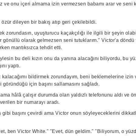
z ve onu içeri almama izin vermezsen babamı arar ve seni 
özür dileyen bir bakış atıp geri çekilebildi.
 zorundasın, uyuşturucu kaçakçılığı ile ilgili bir şeyin ola
 gönüllü olarak gelmezsen seni tutuklarım." Victor'a döndü
erken mantıksızca tehdit etti.
ylesin bu deli kızın onu da yanına alacağını biliyordu, bu 
ını yaptı.
 kalacağımı bildirmek zorundayım, beni beklemelerine izin 
ci göründüğü için başını sallamasını sağladı.
ama hâlâ çalışır durumda olan yaldızlı telefonunu aldı ve 
verilen bir numarayı aradı.
ibi başını çevirdi ama Victor onun söyleyeceklerini dikkatl
t, ben Victor White." "Evet, dün geldim." "Biliyorum, o yüz