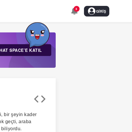
3
GIRIŞ
HAT SPACE’E KATIL
, bir şeyin kader
k geçti, araba
biliyordu.