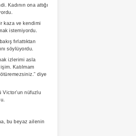
di. Kadının ona attığı
yordu.
ir kaza ve kendimi
mak istemiyordu.
akış fırlattıktan
ını söylüyordu.
ak izlerimi asla
nişim. Katılmam
götüremezsiniz." diye
ü Victor'un nüfuzlu
du.
na, bu beyaz ailenin