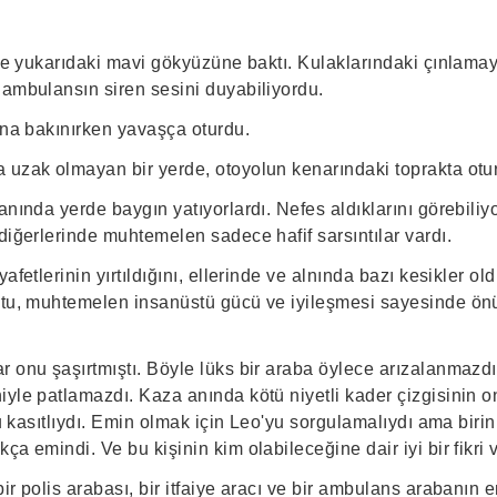
ı ve yukarıdaki mavi gökyüzüne baktı. Kulaklarındaki çınlam
 ambulansın siren sesini duyabiliyordu.
ına bakınırken yavaşça oturdu.
 uzak olmayan bir yerde, otoyolun kenarındaki toprakta otu
anında yerde baygın yatıyorlardı. Nefes aldıklarını görebiliy
diğerlerinde muhtemelen sadece hafif sarsıntılar vardı.
afetlerinin yırtıldığını, ellerinde ve alnında bazı kesikler o
ktu, muhtemelen insanüstü gücü ve iyileşmesi sayesinde ön
 onu şaşırtmıştı. Böyle lüks bir araba öylece arızalanmazdı
iyle patlamazdı. Kaza anında kötü niyetli kader çizgisinin
 Bu kasıtlıydı. Emin olmak için Leo'yu sorgulamalıydı ama biri
ça emindi. Ve bu kişinin kim olabileceğine dair iyi bir fikri v
ir polis arabası, bir itfaiye aracı ve bir ambulans arabanın 