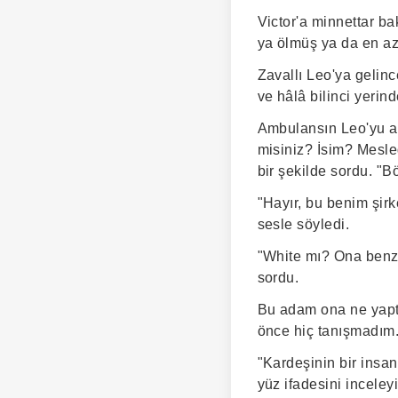
Victor'a minnettar b
ya ölmüş ya da en az
Zavallı Leo'ya gelinc
ve hâlâ bilinci yerin
Ambulansın Leo'yu alı
misiniz? İsim? Mesle
bir şekilde sordu. "B
"Hayır, bu benim şirk
sesle söyledi.
"White mı? Ona benzi
sordu.
Bu adam ona ne yaptı
önce hiç tanışmadım.
"Kardeşinin bir insa
yüz ifadesini inceley