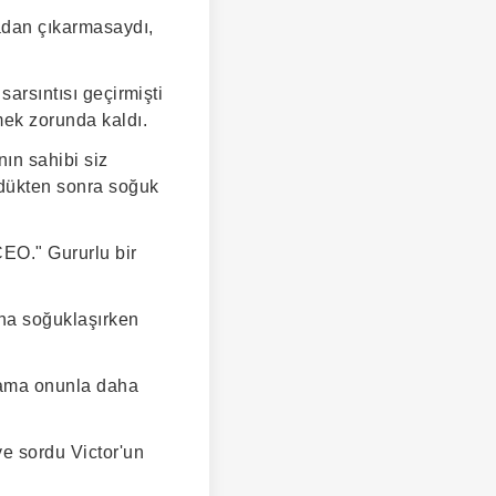
badan çıkarmasaydı,
sarsıntısı geçirmişti
mek zorunda kaldı.
nın sahibi siz
rdükten sonra soğuk
i
CEO." Gururlu bir
aha soğuklaşırken
, ama onunla daha
ye sordu Victor'un