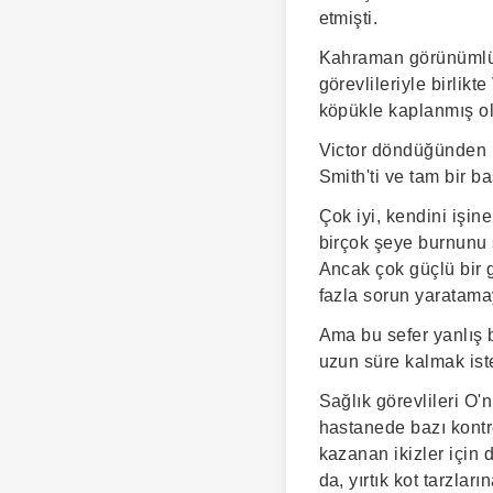
etmişti.
Kahraman görünümlü, s
görevlileriyle birlikt
köpükle kaplanmış ol
Victor döndüğünden b
Smith'ti ve tam bir ba
Çok iyi, kendini işi
birçok şeye burnunu 
Ancak çok güçlü bir 
fazla sorun yaratamay
Ama bu sefer yanlış b
uzun süre kalmak ist
Sağlık görevlileri O'
hastanede bazı kontrol
kazanan ikizler için d
da, yırtık kot tarzlar