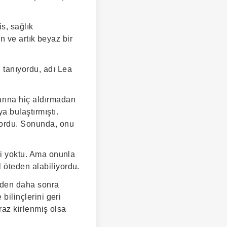
s, sağlık
an ve artık beyaz bir
 tanıyordu, adı Lea
arına hiç aldırmadan
 bulaştırmıştı.
yordu. Sonunda, onu
eyi yoktu. Ama onunla
 öteden alabiliyordu.
yüzden daha sonra
bilinçlerini geri
iraz kirlenmiş olsa