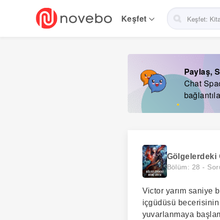
Skip
to
Keşfet
main
navigation
Paylaş, S
Chat Space
bağlantıla
Gölgelerdeki
Bölüm: 28 -
Sor
Victor yarım saniye b
içgüdüsü becerisinin
yuvarlanmaya başlamı