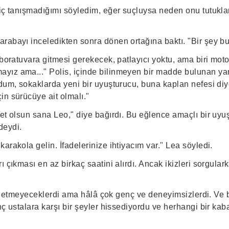
hiç tanışmadığımı söyledim, eğer suçluysa neden onu tutuk
rabayı inceledikten sonra dönen ortağına baktı. "Bir şey 
laboratuvara gitmesi gerekecek, patlayıcı yoktu, ama biri mo
ız ama..." Polis, içinde bilinmeyen bir madde bulunan yarı
dum, sokaklarda yeni bir uyuşturucu, buna kaplan nefesi diyo
in sürücüye ait olmalı."
net olsun sana Leo," diye bağırdı. Bu eğlence amaçlı bir uy
deydi.
arakola gelin. İfadelerinize ihtiyacım var." Lea söyledi.
ı çıkması en az birkaç saatini alırdı. Ancak ikizleri sorgular
ifşa etmeyeceklerdi ama hâlâ çok genç ve deneyimsizlerdi. Ve
nç ustalara karşı bir şeyler hissediyordu ve herhangi bir ka