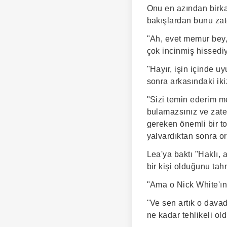
Onu en azından birkaç
bakışlardan bunu zat
"Ah, evet memur bey,
çok incinmiş hissedi
"Hayır, işin içinde uy
sonra arkasındaki iki
"Sizi temin ederim m
bulamazsınız ve zate
gereken önemli bir to
yalvardıktan sonra or
Lea'ya baktı "Haklı, 
bir kişi olduğunu ta
"Ama o Nick White'ın k
"Ve sen artık o davad
ne kadar tehlikeli o