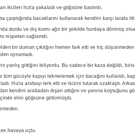
n ikizleri hızla yakaladı ve göğsüne bastırdı.
ba çarptığında bacaklarını kullanarak kendini karşı tarafa itt
da durdu ve dış kısmı ağır bir şekilde hurdaya dönmüş olsa 
smı nispeten sağlamdı.
lden bir duman çıktığını hemen fark etti ve hiç düşünmede
inden oynamadı.
in yanlış gittiğini biliyordu. Bu sadece bir kaza değildi, biri
ve tüm gücüyle kapıyı tekmelemek için bacağını kullandı, kap
dı. Hızla arabayı terk etti ve ikizini tutarak uzaklaştı. Arka
mdan kendini arabadan dışarı attığını ve yanına koştuğunu gö
içinde elini göğsüne götürmüştü.
yemeden,
kes havaya uçtu.