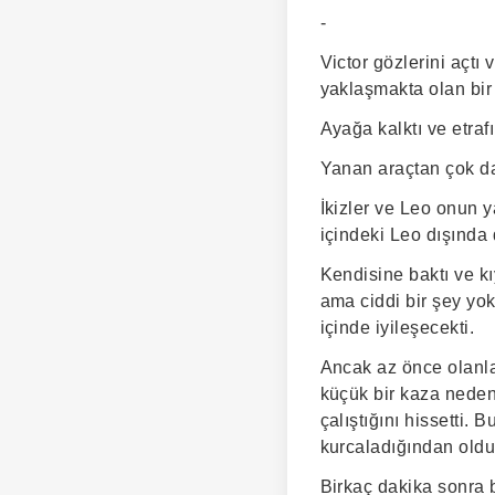
-
Victor gözlerini açt
yaklaşmakta olan bir
Ayağa kalktı ve etraf
Yanan araçtan çok da
İkizler ve Leo onun y
içindeki Leo dışında 
Kendisine baktı ve kıy
ama ciddi bir şey yo
içinde iyileşecekti.
Ancak az önce olanlar
küçük bir kaza neden
çalıştığını hissetti.
kurcaladığından olduk
Birkaç dakika sonra b