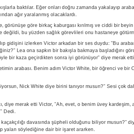
akışlarla baktılar. Eğer onları doğru zamanda yakalayıp ara
ından ağır yaralanmış olacaklardı.
e, görünüşe göre birkaç kaburgası kırılmış ve ciddi bir beyin 
de değildi, bu yüzden sağlık görevlileri onu hastaneye götür
p gidişini izlerken Victor arkadan bir ses duydu: "Bu araba
ğiniz?" Lea ona sapkın bir bakışla bakmaya başladığını gö
öyle bir kaza geçirdikten sonra iyi görünüyor" diye merak ett
etimin arabası. Benim adım Victor White, bir öğrenci ve bir 
yorsun, Nick White diye birini tanıyor musun?" Sesi çok d
, diye merak etti Victor, "Ah, evet, o benim üvey kardeşim
" Dedi.
n kaçakçılığı davasında şüpheli olduğunu biliyor musun?" di
ip yalan söylediğine dair bir işaret ararken.