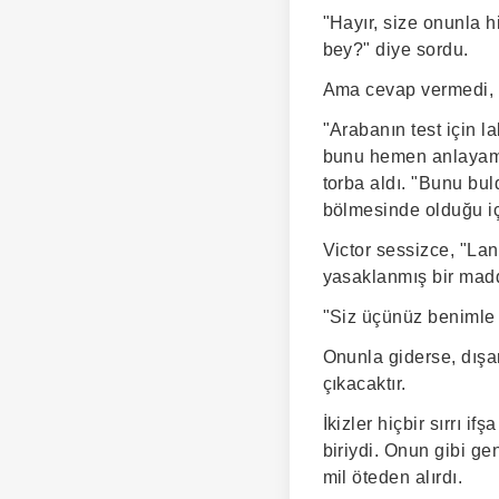
"Hayır, size onunla 
bey?" diye sordu.
Ama cevap vermedi, a
"Arabanın test için 
bunu hemen anlayamay
torba aldı. "Bunu bul
bölmesinde olduğu iç
Victor sessizce, "La
yasaklanmış bir mad
"Siz üçünüz benimle k
Onunla giderse, dışar
çıkacaktır.
İkizler hiçbir sırrı 
biriydi. Onun gibi ge
mil öteden alırdı.