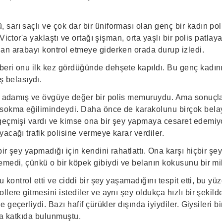
arı saçlı ve çok dar bir üniforması olan genç bir kadın poli
e Victor'a yaklaştı ve ortağı şişman, orta yaşlı bir polis patlay
an arabayı kontrol etmeye giderken orada durup izledi.
eri onu ilk kez gördüğünde dehşete kapıldı. Bu genç kadını
ş belasıydı.
ne adamış ve övgüye değer bir polis memuruydu. Ama sonuçl
sokma eğilimindeydi. Daha önce de karakolunu birçok belaya
geçmişi vardı ve kimse ona bir şey yapmaya cesaret edemi
acağı trafik polisine vermeye karar verdiler.
ir şey yapmadığı için kendini rahatlattı. Ona karşı hiçbir ş
emedi, çünkü o bir köpek gibiydi ve belanın kokusunu bir mil
nu kontrol etti ve ciddi bir şey yaşamadığını tespit etti, bu 
lere gitmesini istediler ve aynı şey oldukça hızlı bir şekilde 
e geçerliydi. Bazı hafif çürükler dışında iyiydiler. Giysileri b
ına katkıda bulunmuştu.