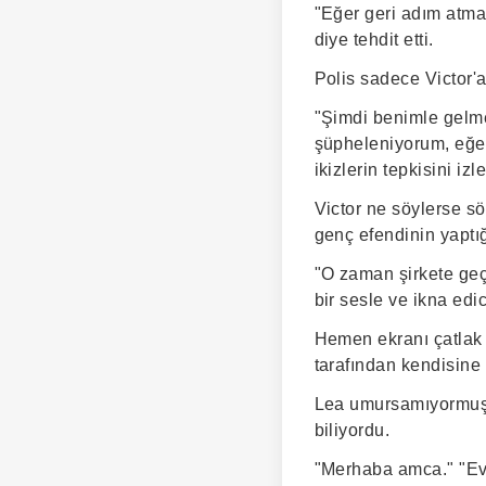
"Eğer geri adım atma
diye tehdit etti.
Polis sadece Victor'a 
"Şimdi benimle gelmek
şüpheleniyorum, eğer
ikizlerin tepkisini izl
Victor ne söylerse sö
genç efendinin yaptığ
"O zaman şirkete geç
bir sesle ve ikna edi
Hemen ekranı çatlak 
tarafından kendisine 
Lea umursamıyormuş g
biliyordu.
"Merhaba amca." "Eve