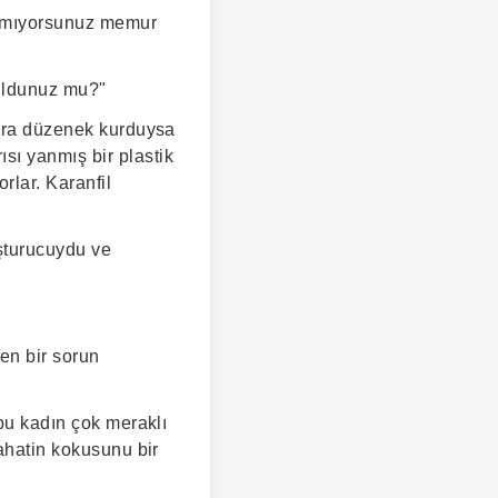
lamıyorsunuz memur
buldunuz mu?"
tora düzenek kurduysa
sı yanmış bir plastik
rlar. Karanfil
uşturucuydu ve
ken bir sorun
 bu kadın çok meraklı
bahatin kokusunu bir