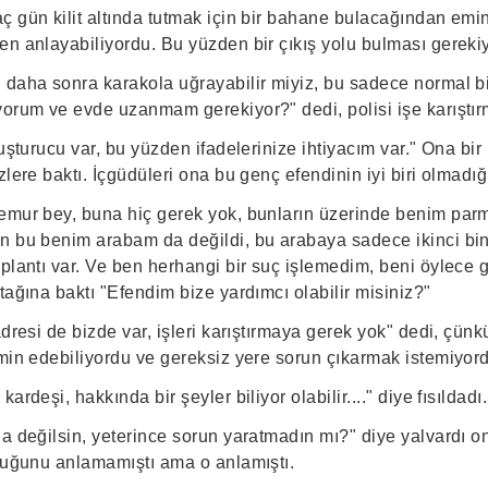
 gün kilit altında tutmak için bir bahane bulacağından emin
en anlayabiliyordu. Bu yüzden bir çıkış yolu bulması gereki
 daha sonra karakola uğrayabilir miyiz, bu sadece normal b
yorum ve evde uzanmam gerekiyor?" dedi, polisi işe karıştır
uşturucu var, bu yüzden ifadelerinize ihtiyacım var." Ona bir b
zlere baktı. İçgüdüleri ona bu genç efendinin iyi biri olmadığ
emur bey, buna hiç gerek yok, bunların üzerinde benim parm
n bu benim arabam da değildi, bu arabaya sadece ikinci bi
plantı var. Ve ben herhangi bir suç işlemedim, beni öylece 
tağına baktı "Efendim bize yardımcı olabilir misiniz?"
adresi de bizde var, işleri karıştırmaya gerek yok" dedi, çünk
hmin edebiliyordu ve gereksiz yere sorun çıkarmak istemiyor
ardeşi, hakkında bir şeyler biliyor olabilir...." diye fısıldadı.
a değilsin, yeterince sorun yaratmadın mı?" diye yalvardı o
lduğunu anlamamıştı ama o anlamıştı.