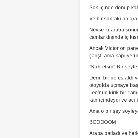
Şok içinde donup kala
Ve bir sonraki an ara
Neyse ki araba sonun
camlar dışında iç kı
Ancak Victor ön pane
çalıştı ama kapı yer
"Kahretsin" Bir şeyler
Derin bir nefes aldı 
otoyolda uçmaya başla
Leo'nun kırık bir ca
kan içindeydi ve acı 
Ama o bir şey söyle
BOOOOOM
Araba patladı ve her