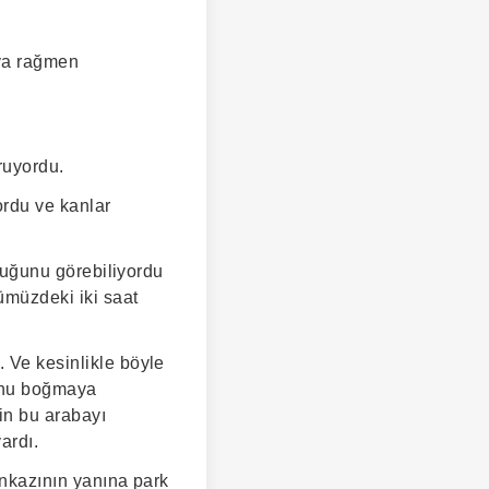
aya rağmen
ruyordu.
ordu ve kanlar
lduğunu görebiliyordu
ümüzdeki iki saat
. Ve kesinlikle böyle
 onu boğmaya
nin bu arabayı
ardı.
enkazının yanına park