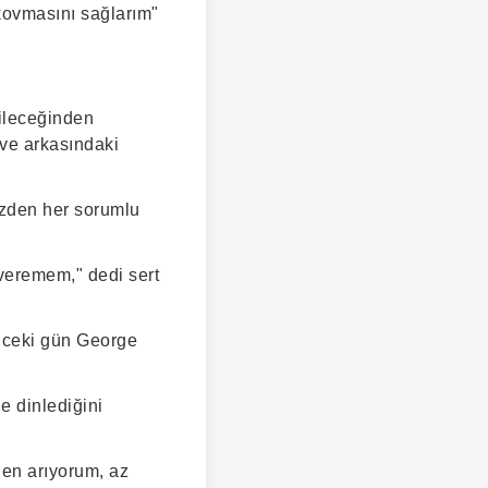
kovmasını sağlarım"
bileceğinden
 ve arkasındaki
yüzden her sorumlu
veremem," dedi sert
önceki gün George
e dinlediğini
den arıyorum, az