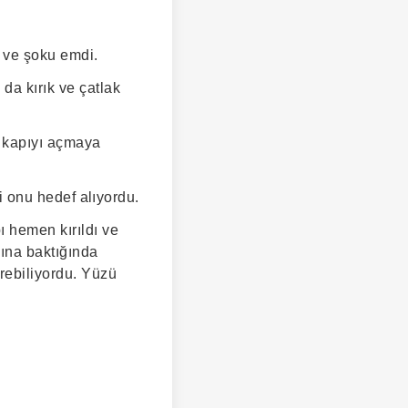
i ve şoku emdi.
da kırık ve çatlak
n kapıyı açmaya
si onu hedef alıyordu.
ı hemen kırıldı ve
sına baktığında
rebiliyordu. Yüzü