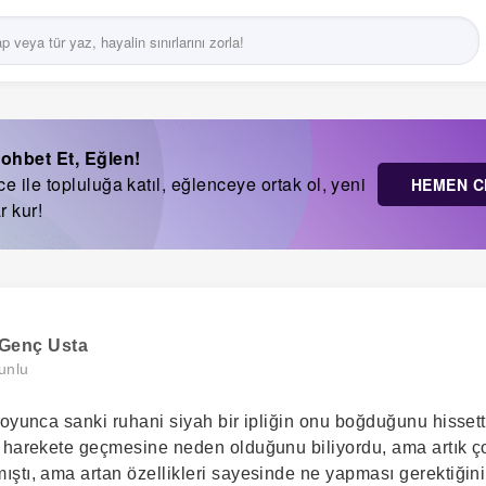
ohbet Et, Eğlen!
 ile topluluğa katıl, eğlenceye ortak ol, yeni
HEMEN C
r kur!
 Genç Usta
unlu
oyunca sanki ruhani siyah bir ipliğin onu boğduğunu hissetti
 harekete geçmesine neden olduğunu biliyordu, ama artık ço
ştı, ama artan özellikleri sayesinde ne yapması gerektiğini 