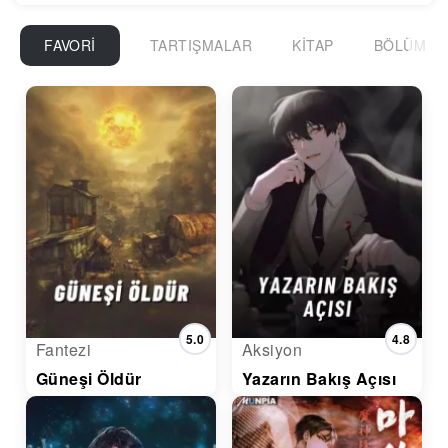
FAVORI
TARTIŞMALAR
KITAP
BÖLÜM
5.0
4.8
Fantezi
Aksiyon
Güneşi Öldür
Yazarın Bakış Açısı