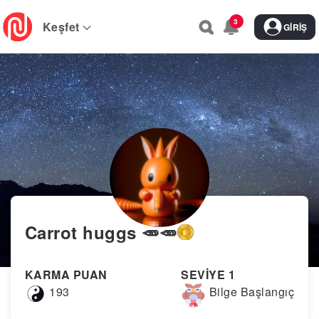
Skip
3
to
Keşfet
GIRIŞ
main
navigation
Carrot huggs 🥕🥕
KARMA PUAN
SEVİYE 1
193
Bilge Başlangıç