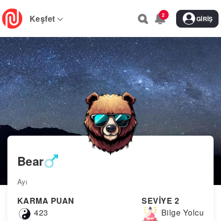
Skip
2
to
Keşfet
GIRIŞ
main
navigation
Bear
Ayı
KARMA PUAN
SEVİYE 2
423
Bilge Yolcu