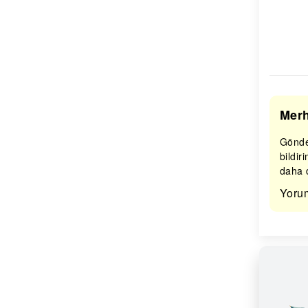
Merh
Gönder
bildir
daha d
Yoru