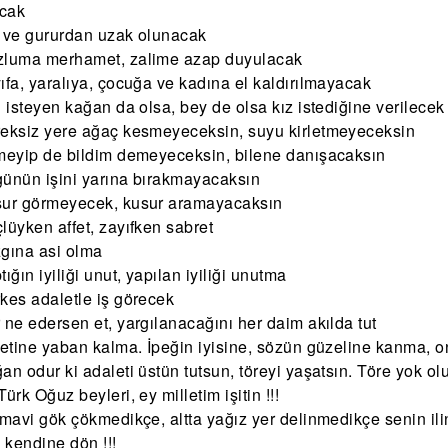
cak
 ve gururdan uzak olunacak
zluma merhamet, zalime azap duyulacak
ıfa, yaralıya, çocuğa ve kadına el kaldırılmayacak
ı isteyen kağan da olsa, bey de olsa kız istediğine verilecek
eksiz yere ağaç kesmeyeceksin, suyu kirletmeyeceksin
meyip de bildim demeyeceksin, bilene danışacaksın
ünün işini yarına bırakmayacaksın
sur görmeyecek, kusur aramayacaksın
lüyken affet, zayıfken sabret
gına asi olma
ığın iyiliği unut, yapılan iyiliği unutma
kes adaletle iş görecek
 ne edersen et, yargılanacağını her daim akılda tut
letine yaban kalma. İpeğin iyisine, sözün güzeline kanma,
an odur ki adaleti üstün tutsun, töreyi yaşatsın. Töre yok olu
ürk Oğuz beyleri, ey milletim işitin !!!
 mavi gök çökmedikçe, altta yağız yer delinmedikçe senin ilin
e kendine dön !!!