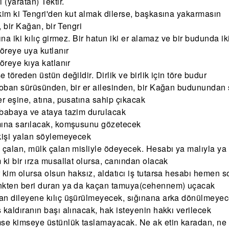
 (yaratan) Tektir.
kim ki Tengri'den kut almak dilerse, başkasına yakarmasın
l, bir Kağan, bir Tengri
kına iki kılıç girmez. Bir hatun iki er alamaz ve bir budunda ik
töreye uya kutlanır
töreye kıya katlanır
e töreden üstün değildir. Dirlik ve birlik için töre budur
çoban sürüsünden, bir er ailesinden, bir Kağan budunundan 
er eşine, atına, pusatına sahip çıkacak
babaya ve ataya tazim durulacak
mına sarılacak, komşusunu gözetecek
kişi yalan söylemeyecek
 çalan, mülk çalan misliyle ödeyecek. Hesabı ya malıyla ya
 ki bir ırza musallat olursa, canından olacak
 kim olursa olsun haksız, aldatıcı iş tutarsa hesabı hemen s
nkten beri duran ya da kaçan tamuya(cehennem) uçacak
an dileyene kılıç üşürülmeyecek, sığınana arka dönülmeye
 kaldıranın başı alınacak, hak isteyenin hakkı verilecek
se kimseye üstünlük taslamayacak. Ne ak etin karadan, ne ka