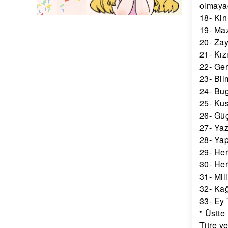
olmaya
18- Kin
19- Ma
20- Zay
21- Kız
22- Ger
23- Bil
24- Bug
25- Ku
26- Güç
27- Yaz
28- Yapt
29- Her
30- Her
31- Mil
32- Kağ
33- Ey T
" Üstte
Titre v