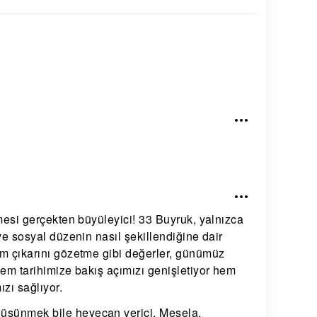
rmesi gerçekten büyüleyici! 33 Buyruk, yalnızca
 ve sosyal düzenin nasıl şekillendiğine dair
lum çıkarını gözetme gibi değerler, günümüz
 hem tarihimize bakış açımızı genişletiyor hem
zı sağlıyor.
düşünmek bile heyecan verici. Mesela,