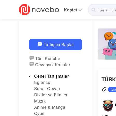
Skip
to
Keşfet
main
navigation
Tartışma Başlat
Tüm Konular
Cevapsız Konular
Genel Tartışmalar
TÜRK 
Eğlence
Soru - Cevap
Gen
Diziler ve Filmler
Müzik
Anime & Manga
Oyun