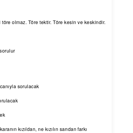
i töre olmaz. Töre tektir. Töre kesin ve keskindir.
sorulur
 canıyla sorulacak
orulacak
cek
ranın kızıldan, ne kızılın sarıdan farkı