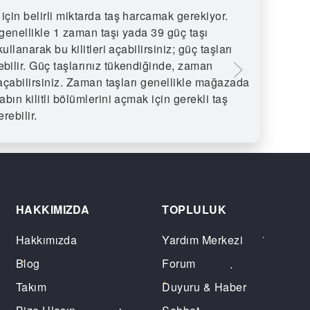
için belirli miktarda taş harcamak gerekiyor.
Premium
 genellikle 1 zaman taşı yada 39 güç taşı
edebile
kullanarak bu kilitleri açabilirsiniz; güç taşları
Taşı sa
ebilir. Güç taşlarınız tükendiğinde, zaman
premium
ri açabilirsiniz. Zaman taşları genellikle mağazada
verimli
abın kilitli bölümlerini açmak için gerekli taş
rebilir.
HAKKIMIZDA
TOPLULUK
Hakkımızda
Yardım Merkezi
Blog
Forum
Takım
Duyuru & Haber