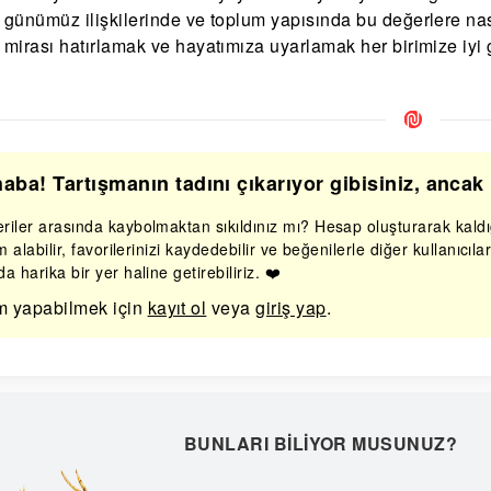
günümüz ilişkilerinde ve toplum yapısında bu değerlere nası
mirası hatırlamak ve hayatımıza uyarlamak her birimize iyi
aba! Tartışmanın tadını çıkarıyor gibisiniz, anca
iler arasında kaybolmaktan sıkıldınız mı? Hesap oluşturarak kaldığ
im alabilir, favorilerinizi kaydedebilir ve beğenilerle diğer kullanıcıl
a harika bir yer haline getirebiliriz. ❤️
m yapabilmek için
kayıt ol
veya
giriş yap
.
BUNLARI BILIYOR MUSUNUZ?