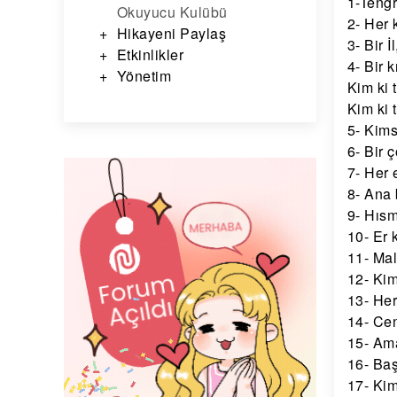
1-Tengri
Okuyucu Kulübü
2- Her 
Hikayeni Paylaş
3- Bir İ
Etkinlikler
4- Bir 
Yönetim
Kim ki 
Kim ki 
5- Kims
6- Bir 
7- Her 
8- Ana 
9- Hıs
10- Er 
11- Mal
12- Kim
13- Her
14- Ce
15- Am
16- Baş
17- Kim