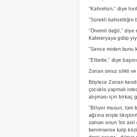
"Kahretsin," diye hır
"Sürekli bahsettiğin 
"Önemli değil," diye m
Kafeteryaya gidip yiy
"Sence miden bunu ka
"Elbette," diye başın
Zorian omuz silkti ve
Böylece Zorian kendi
çocukla yapmak isted
alışması için birkaç
"Biliyor musun, tüm 
ağzına erişte tıkıştı
zaman onun 'bir asil
benimserse kalp krizi 