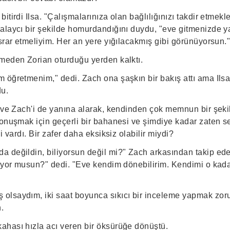
tirdi Ilsa. "Çalışmalarınıza olan bağlılığınızı takdir etmekle
alaycı bir şekilde homurdandığını duydu, "eve gitmenizde ya
srar etmeliyim. Her an yere yığılacakmış gibi görünüyorsun.
meden Zorian oturduğu yerden kalktı.
 öğretmenim," dedi. Zach ona şaşkın bir bakış attı ama Ils
du.
ı ve Zach'i de yanına alarak, kendinden çok memnun bir şekil
onuşmak için geçerli bir bahanesi ve şimdiye kadar zaten sek
i vardı. Bir zafer daha eksiksiz olabilir miydi?
 değildin, biliyorsun değil mi?" Zach arkasından takip e
liyor musun?" dedi. "Eve kendim dönebilirim. Kendimi o kad
lsaydım, iki saat boyunca sıkıcı bir inceleme yapmak zor
n.
hası hızla acı veren bir öksürüğe dönüştü.