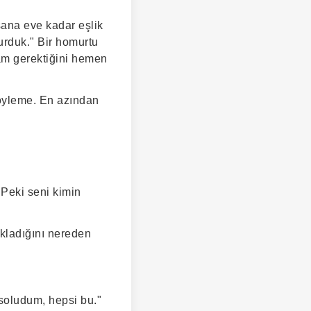
ana eve kadar eşlik
urduk." Bir homurtu
am gerektiğini hemen
 söyleme. En azından
"Peki seni kimin
akladığını nereden
 soludum, hepsi bu."