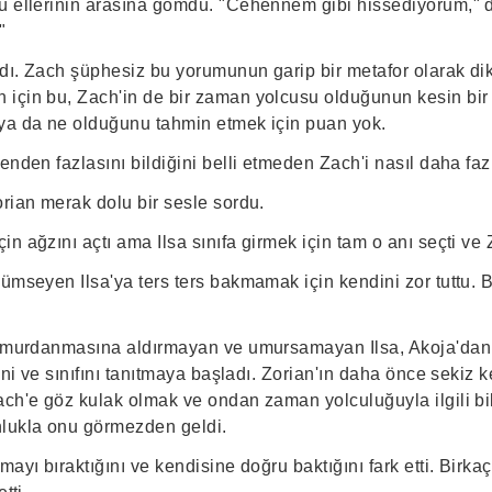
ü ellerinin arasına gömdü. "Cehennem gibi hissediyorum," d
"
andı. Zach şüphesiz bu yorumunun garip bir metafor olarak d
için bu, Zach'in de bir zaman yolcusu olduğunun kesin bir 
m ya da ne olduğunu tahmin etmek için puan yok.
enden fazlasını bildiğini belli etmeden Zach'i nasıl daha faz
rian merak dolu bir sesle sordu.
n ağzını açtı ama Ilsa sınıfa girmek için tam o anı seçti ve
lümseyen Ilsa'ya ters ters bakmamak için kendini zor tuttu. 
homurdanmasına aldırmayan ve umursamayan Ilsa, Akoja'dan
dini ve sınıfını tanıtmaya başladı. Zorian'ın daha önce sekiz 
ch'e göz kulak olmak ve ondan zaman yolculuğuyla ilgili bilg
nlukla onu görmezden geldi.
mayı bıraktığını ve kendisine doğru baktığını fark etti. Birk