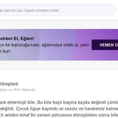
ohbet Et, Eğlen!
 ile topluluğa katıl, eğlenceye ortak ol, yeni
HEMEN C
r kur!
 Döngüsü
uklar ve Rol Yapmak
 fark etmemişti bile. Bu bile başlı başına kayda değerdi çü
i değildi. Çocuk ilgiye bayılırdı ve sessiz ve hareketsiz kalm
ch aniden tuhaf bir zaman yolcusuna dönüştükten sonra bil