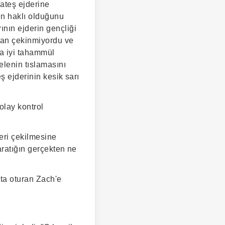
ateş ejderine
ın haklı olduğunu
nın ejderin gençliği
tan çekinmiyordu ve
a iyi tahammül
elenin tıslamasını
ş ejderinin kesik sarı
olay kontrol
eri çekilmesine
aratığın gerçekten ne
ta oturan Zach'e