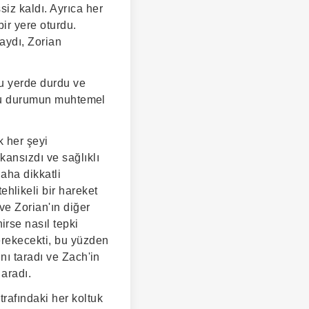
iz kaldı. Ayrıca her
bir yere oturdu.
aydı, Zorian
ğu yerde durdu ve
duğu durumun muhtemel
 her şeyi
ansızdı ve sağlıklı
daha dikkatli
likeli bir hareket
ve Zorian'ın diğer
rse nasıl tepki
erekecekti, bu yüzden
nı taradı ve Zach'in
aradı.
rafındaki her koltuk