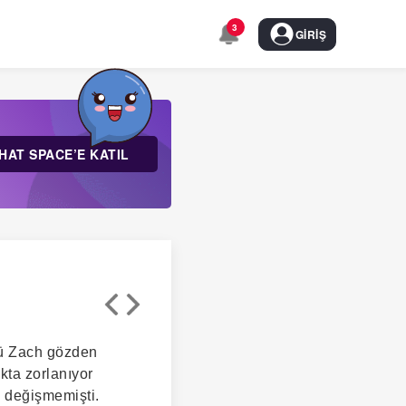
3
GIRIŞ
HAT SPACE’E KATIL
nkü Zach gözden
akta zorlanıyor
e değişmemişti.