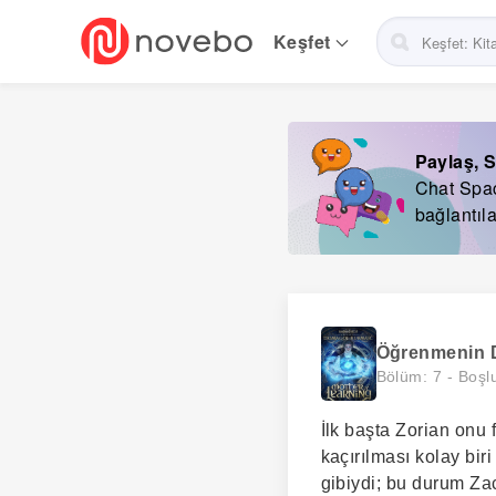
Skip
to
Keşfet
main
navigation
Paylaş, S
Chat Space
bağlantıla
Öğrenmenin
Bölüm: 7 -
Boşl
İlk başta Zorian onu
kaçırılması kolay bir
gibiydi; bu durum Za