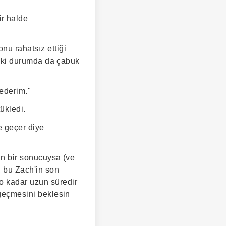
r halde
u rahatsız ettiği
r iki durumda da çabuk
ederim."
ükledi.
e geçer diye
nün bir sonucuysa (ve
, bu Zach'in son
o kadar uzun süredir
 geçmesini beklesin