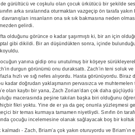
e gürültücü ve coşkulu olan çocuk ürkütücü bir şekilde sess
sınıfın arka sıralarında oturmaktan vazgeçip ön tarafa yakın 
davranışları insanların ona sık sık bakmasına neden olmas
ezden gelirdi.
ta olduğunu görünce o kadar şaşırmıştı ki, bir an için oldu
 aptal gibi dikildi. Bir an düşündükten sonra, içinde bulun
 koyuldu.
ocuğun yanına gidip onu unutulmuş bir köşeye sürükleyerek
h'in durgun görünümü onu duraksattı. Zach'in teni soluk ve k
 fazla hızlı ve sığ nefes alıyordu. Hasta görünüyordu. Biraz 
u kadar doğrudan yaklaşmanın pervasızca ve muhtemelen teh
h'e olan kaybı bir yana, Zach Zorian'dan çok daha güçlüydü 
uğu macerasında peşine takılan başka biri olduğunu öğreni
içbir fikri yoktu. Yine de er ya da geç onunla yüzleşmesi g
çici bir temas kurmaya tamamen niyetliydi. Sınıfın ön tarafı
sında çocuğu incelemesine olanak sağlayacak boş bir koltuk 
kalmadı - Zach, Briam'a çok yakın oturuyordu ve Briam'ın et