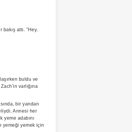
r bakış attı. "Hey.
laşırken buldu ve
Zach'in varlığına
sında, bir yandan
liydi. Annesi her
ek yeme adabını
ğle yemeği yemek için