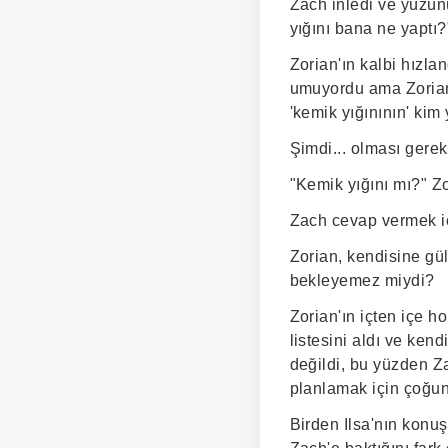
Zach inledi ve yüzün
yığını bana ne yaptı?
Zorian'ın kalbi hızl
umuyordu ama Zorian 
'kemik yığınının' ki
Şimdi... olması gerek
"Kemik yığını mı?" Zo
Zach cevap vermek içi
Zorian, kendisine gü
bekleyemez miydi?
Zorian'ın içten içe 
listesini aldı ve ken
değildi, bu yüzden Za
planlamak için çoğu
Birden Ilsa'nın konuş