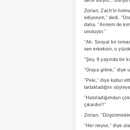
dersi asıyor... dünya
Zorian, Zach'in homu
ediyorum," dedi. "Or
daha. "Annem de kimi
unutuyor."
"Ah. Sosyal bir tırma
sen erkeksin, o yüzd
"Şey, 9 yaşında bir kı
"Oraya gitme," diye 
"Peki," diye kabul et
tartakladığını söyley
"Hatırladığımdan çok
çıkardın?"
Zorian, "Düşünmeden 
"Her neyse," diye al