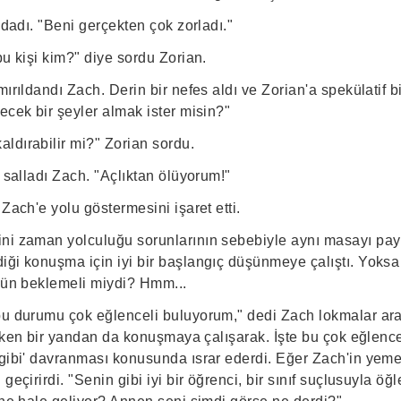
ıldadı. "Beni gerçekten çok zorladı."
bu kişi kim?" diye sordu Zorian.
ırıldandı Zach. Derin bir nefes aldı ve Zorian'a spekülatif bi
ecek bir şeyler almak ister misin?"
ldırabilir mi?" Zorian sordu.
ı salladı Zach. "Açlıktan ölüyorum!"
 Zach'e yolu göstermesini işaret etti.
ni zaman yolculuğu sorunlarının sebebiyle aynı masayı pay
iği konuşma için iyi bir başlangıç düşünmeye çalıştı. Yoksa 
 gün beklemeli miydi? Hmm...
bu durumu çok eğlenceli buluyorum," dedi Zach lokmalar ara
rırken bir yandan da konuşmaya çalışarak. İşte bu çok eğlence
 gibi' davranması konusunda ısrar ederdi. Eğer Zach'in yem
geçirirdi. "Senin gibi iyi bir öğrenci, bir sınıf suçlusuyla ö