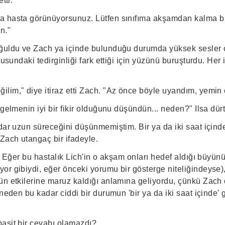
tti.
a hasta görünüyorsunuz. Lütfen sınıfıma akşamdan kalma bi
n."
ğuldu ve Zach ya içinde bulunduğu durumda yüksek sesler on
orusundaki tedirginliği fark ettiği için yüzünü buruşturdu. He
lim," diye itiraz etti Zach. "Az önce böyle uyandım, yemin 
 gelmenin iyi bir fikir olduğunu düşündün... neden?" Ilsa dürt
dar uzun süreceğini düşünmemiştim. Bir ya da iki saat içind
ach utangaç bir ifadeyle.
ı. Eğer bu hastalık Lich'in o akşam onları hedef aldığı büyü
or gibiydi, eğer önceki yorumu bir gösterge niteliğindeyse)
ün etkilerine maruz kaldığı anlamına geliyordu, çünkü Zach 
 neden bu kadar ciddi bir durumun 'bir ya da iki saat içinde'
asit bir cevabı olamazdı?