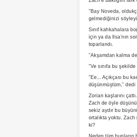
Zach'e baktığını fark e
"Bay Noveda, oldukç
gelmediğinizi söyleyi
Sınıf kahkahalara bo
için ya da Ilsa'nın s
toparlandı.
"Akşamdan kalma deği
"Ve sınıfa bu şekilde
"Ee... Açıkçası bu ka
düşünmüştüm," dedi Z
Zorian kaşlarını çatt
Zach de öyle düşünüy
sekiz aydır bu büyün
ortalıkta yoktu. Zach
ki?
Neden tüm bunların b