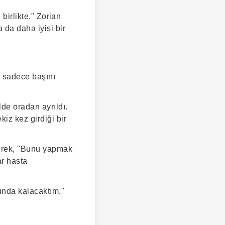
 birlikte," Zorian
 da daha iyisi bir
"
a sadece başını
de oradan ayrıldı.
iz kez girdiği bir
derek, "Bunu yapmak
ar hasta
unda kalacaktım,"