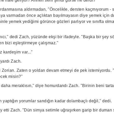
 ne hale geliyor? Annen seni şimdi görse ne derdi?"
rdanmasına aldırmadan, "Öncelikle, dersten kaçmıyorum - s
aya varmadan önce açlıktan bayılmayasın diye yemek için d
nle yemek yediğimi görünce gözleri parlıyor ve sınıfta olm
nıcı," dedi Zach, yüzünde ekşi bir ifadeyle. "Başka bir şey
en bizi eşleştirmeye çalışmaz."
z kardeşim var..."
uyardı Zach.
ti Zorian. Zaten o yoldan devam etmeyi de pek istemiyordu. 
ecek misin?"
 daha meraklısın," diye homurdandı Zach. "Birinin beni tart
yaptığın yorumlar sandığın kadar dolambaçlı değil," dedi.
ay etti Zach. "Dün simya setimle uğraşırken garip bir duman