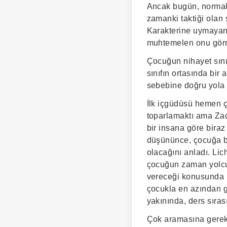
Ancak bugün, normald
zamanki taktiği olan 
Karakterine uymayan 
muhtemelen onu görm
Çocuğun nihayet sınıf
sınıfın ortasında bir
sebebine doğru yola
İlk içgüdüsü hemen ç
toparlamaktı ama Zac
bir insana göre biraz
düşününce, çocuğa b
olacağını anladı. Lic
çocuğun zaman yolcul
vereceği konusunda h
çocukla en azından ge
yakınında, ders sıra
Çok aramasına gerek 