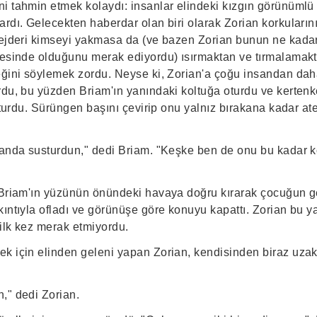
i tahmin etmek kolaydı: insanlar elindeki kızgın görünümlü 
ardı. Gelecekten haberdar olan biri olarak Zorian korkuların
 ejderi kimseyi yakmasa da (ve bazen Zorian bunun ne kadarı
yesinde olduğunu merak ediyordu) ısırmaktan ve tırmalamak
eğini söylemek zordu. Neyse ki, Zorian'a çoğu insandan dah
rdu, bu yüzden Briam'ın yanındaki koltuğa oturdu ve kertenk
usturdu. Sürüngen başını çevirip onu yalnız bırakana kadar ate
 anda susturdun," dedi Briam. "Keşke ben de onu bu kadar k
 Briam'ın yüzünün önündeki havaya doğru kırarak çocuğun g
ıntıyla ofladı ve görünüşe göre konuyu kapattı. Zorian bu y
ilk kez merak etmiyordu.
k için elinden geleni yapan Zorian, kendisinden biraz uzak
," dedi Zorian.