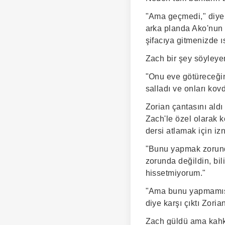
"Ama geçmedi," diye bi
arka planda Ako'nun 
şifacıya gitmenizde ı
Zach bir şey söyleye
"Onu eve götüreceğim
salladı ve onları kov
Zorian çantasını ald
Zach'le özel olarak k
dersi atlamak için izn
"Bunu yapmak zorunda
zorunda değildin, bi
hissetmiyorum."
"Ama bunu yapmamış o
diye karşı çıktı Zoria
Zach güldü ama kahka