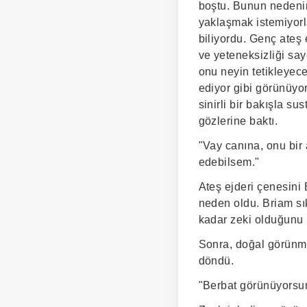
boştu. Bunun nedenin
yaklaşmak istemiyorl
biliyordu. Genç ateş
ve yeteneksizliği sa
onu neyin tetikleyec
ediyor gibi görünüyo
sinirli bir bakışla s
gözlerine baktı.
"Vay canına, onu bir
edebilsem."
Ateş ejderi çenesini
neden oldu. Briam sık
kadar zeki olduğunu 
Sonra, doğal görünme
döndü.
"Berbat görünüyorsun