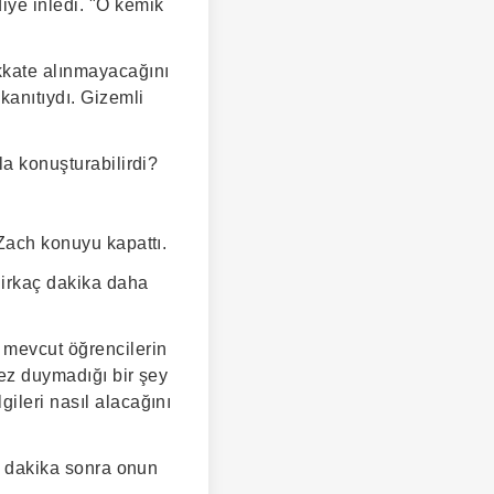
iye inledi. "O kemik
ikkate alınmayacağını
kanıtıydı. Gizemli
la konuşturabilirdi?
 Zach konuyu kapattı.
Birkaç dakika daha
 mevcut öğrencilerin
kez duymadığı bir şey
ileri nasıl alacağını
aç dakika sonra onun