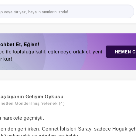
ohbet Et, Eğlen!
 ile topluluğa katıl, eğlenceye ortak ol, yeni
HEMEN C
r kur!
Başlayanın Gelişim Öyküsü
netten Gönderilmiş Yetenek (4)
ı harekete geçmişti.
niden gerilirken, Cennet İblisleri Sarayı sadece Hoguk şeh