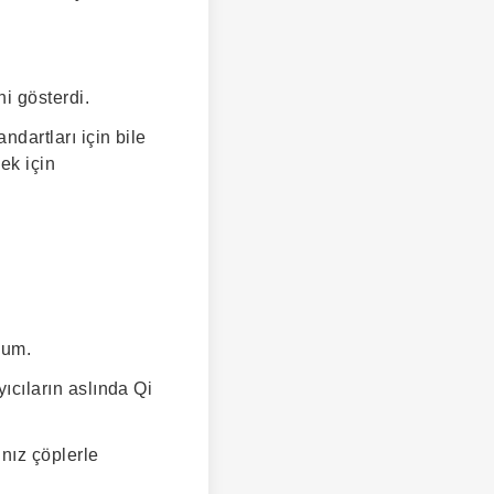
i gösterdi.
ndartları için bile
ek için
dum.
yıcıların aslında Qi
ınız çöplerle