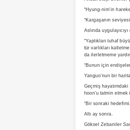
“Hyung-nim'in hareke
“Kargaşanın seviyesi
Aslında uygulayıcıyı 
“Yaptıkları tuhaf büyü
tür varlıkları katlet
da ilerletmeme yardı
“Bunun için endişelen
Yanguo'nun bir haritas
Geçmiş hayatımdaki a
hoon'u tatmin etmek iç
“Bir sonraki hedefimi
Altı ay sonra.
Göksel Zebaniler Sara