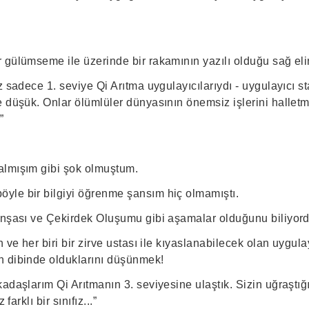
 gülümseme ile üzerinde bir rakamının yazılı olduğu sağ elin
 sadece 1. seviye Qi Arıtma uygulayıcılarıydı - uygulayıcı sta
e düşük. Onlar ölümlüler dünyasının önemsiz işlerini halletm
”
almışım gibi şok olmuştum.
le bir bilgiyi öğrenme şansım hiç olmamıştı.
İnşası ve Çekirdek Oluşumu gibi aşamalar olduğunu biliyor
 ve her biri bir zirve ustası ile kıyaslanabilecek olan uygula
 dibinde olduklarını düşünmek!
adaşlarım Qi Arıtmanın 3. seviyesine ulaştık. Sizin uğraştığ
 farklı bir sınıfız...”