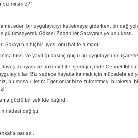
 siz misiniz?”
met eden bir uygulayıcıyı katletmeye giderken, bir dağ yol
ce gülümseyerek Göksel Zebaniler Sarayının yolunu kesti.
ri Sarayı'nın hiçbir üyesi onu hafife almadı.
nma hissi ve yaydığı basınç güçlü bir uygulayıcının işaretle
, dövüş dünyası ve hükümet ile işbirliği içinde Cennet İblisle
uygulayıcılar. Biz sadece hayatta kalmak için mücadele ediy
niz, bu mesajı iletin: Eğer onlar bize zulmetmeyi bırakırsa, b
z!”
a güçlü bir şekilde bağırdı.
n ifadesi değişti.
ahkaha patlattı.