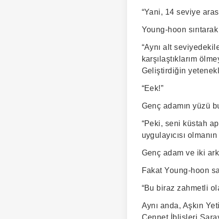
“Yani, 14 seviye arası
Young-hoon sırıtarak
“Aynı alt seviyedekil
karşılaştıklarım ölm
Geliştirdiğin yetenek
“Eek!”
Genç adamın yüzü bu
“Peki, seni küstah a
uygulayıcısı olmanı
Genç adam ve iki ark
Fakat Young-hoon sad
“Bu biraz zahmetli o
Aynı anda, Aşkın Yeti
Cennet İblisleri Saray