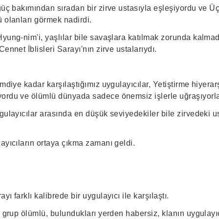
güç bakımından sıradan bir zirve ustasıyla eşleşiyordu ve Ü
 olanları görmek nadirdi.
yung-nim'i, yaşlılar bile savaşlara katılmak zorunda kalmad
ennet İblisleri Sarayı'nın zirve ustalarıydı.
mdiye kadar karşılaştığımız uygulayıcılar, Yetiştirme hiyerarş
ordu ve ölümlü dünyada sadece önemsiz işlerle uğraşıyorla
gulayıcılar arasında en düşük seviyedekiler bile zirvedeki u
ayıcıların ortaya çıkma zamanı geldi.
.
ı farklı kalibrede bir uygulayıcı ile karşılaştı.
r grup ölümlü, bulundukları yerden habersiz, klanın uygulayıc