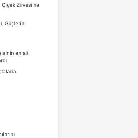
ç Çiçek Zirvesi'ne
ı. Güçlerini
isinin en alt
rdı.
stalarla
ılarını