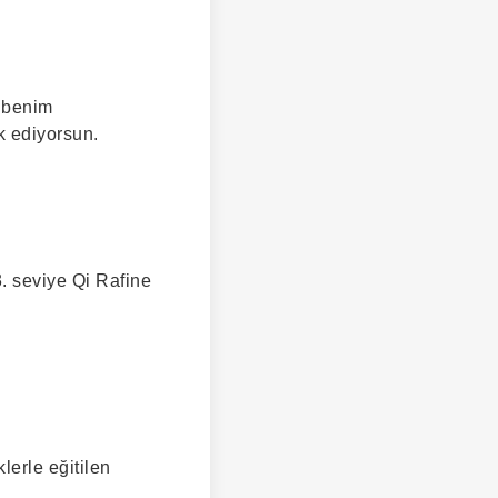
n benim
k ediyorsun.
. seviye Qi Rafine
lerle eğitilen