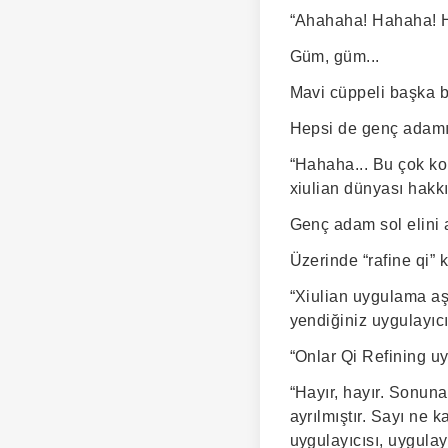
“Ahahaha! Hahaha! H
Güm, güm...
Mavi cüppeli başka bi
Hepsi de genç adamın
“Hahaha... Bu çok ko
xiulian dünyası hakk
Genç adam sol elini a
Üzerinde “rafine qi” k
“Xiulian uygulama aş
yendiğiniz uygulayıcıl
“Onlar Qi Refining uy
“Hayır, hayır. Sonuna
ayrılmıştır. Sayı ne 
uygulayıcısı, uygulay