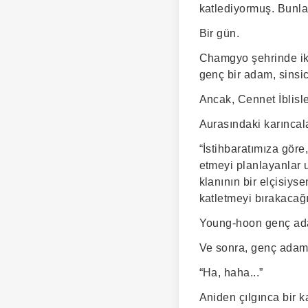
katlediyormuş. Bunlar
Bir gün.
Chamgyo şehrinde ika
genç bir adam, sinsi
Ancak, Cennet İblisle
Aurasındaki karıncala
“İstihbaratımıza göre
etmeyi planlayanlar 
klanının bir elçisiyse
katletmeyi bırakacağı
Young-hoon genç adam
Ve sonra, genç adamı
“Ha, haha...”
Aniden çılgınca bir k