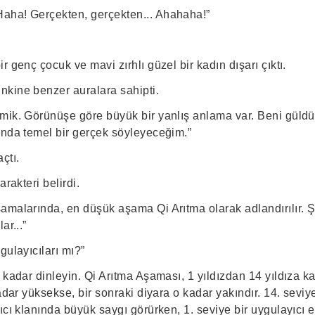
aha! Gerçekten, gerçekten... Ahahaha!”
r genç çocuk ve mavi zırhlı güzel bir kadın dışarı çıktı.
kine benzer auralara sahipti.
mik. Görünüşe göre büyük bir yanlış anlama var. Beni güldü
ında temel bir gerçek söyleyeceğim.”
çtı.
arakteri belirdi.
amalarında, en düşük aşama Qi Arıtma olarak adlandırılır. 
ar...”
gulayıcıları mı?”
 kadar dinleyin. Qi Arıtma Aşaması, 1 yıldızdan 14 yıldıza 
kadar yüksekse, bir sonraki diyara o kadar yakındır. 14. seviy
ıcı klanında büyük saygı görürken, 1. seviye bir uygulayıcı e