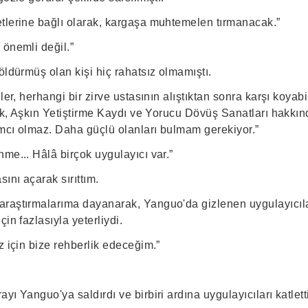
tlerine bağlı olarak, kargaşa muhtemelen tırmanacak.”
 önemli değil.”
öldürmüş olan kişi hiç rahatsız olmamıştı.
ler, herhangi bir zirve ustasının alıştıktan sonra karşı koyabi
mek, Aşkın Yetiştirme Kaydı ve Yorucu Dövüş Sanatları hakkı
mcı olmaz. Daha güçlü olanları bulmam gerekiyor.”
me... Hâlâ birçok uygulayıcı var.”
ını açarak sırıttım.
raştırmalarıma dayanarak, Yanguo'da gizlenen uygulayıcıla
in fazlasıyla yeterliydi.
z için bize rehberlik edeceğim.”
yı Yanguo'ya saldırdı ve birbiri ardına uygulayıcıları katlett