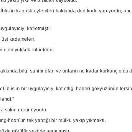
kü yakıp yıktı ve ortadan kayboldu.
 İblis'in kaprisli eylemleri hakkında dedikodu yapıyordu, anc
 uygulayıcıyı katletmişti!
 üst kademeleri.
nın en yüksek rütbelileri.
hakkında bilgi sahibi olan ve onların ne kadar korkunç olduk
el İblis'in bir uygulayıcıyı katlettiği haberi gökyüzünün ters
lendi.”
da sakin görünüyordu.
ung-hoon'un tek yaptığı bir mülkü yakıp yıkmaktı.
gözle görülür şekilde sarsılmıştı.