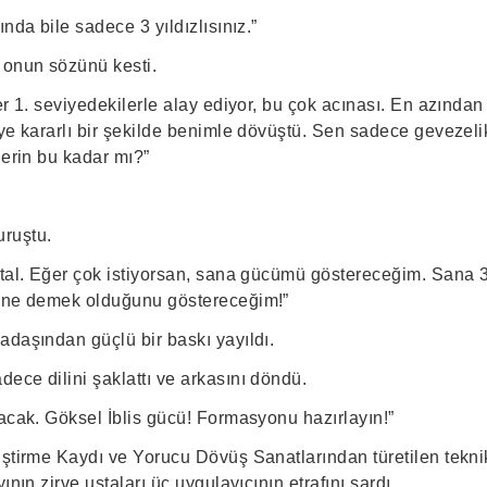
nda bile sadece 3 yıldızlısınız.”
 onun sözünü kesti.
er 1. seviyedekilerle alay ediyor, bu çok acınası. En azında
eye kararlı bir şekilde benimle dövüştü. Sen sadece gevezeli
lerin bu kadar mı?”
ruştu.
ptal. Eğer çok istiyorsan, sana gücümü göstereceğim. Sana 3
n ne demek olduğunu göstereceğim!”
adaşından güçlü bir baskı yayıldı.
ece dilini şaklattı ve arkasını döndü.
lacak. Göksel İblis gücü! Formasyonu hazırlayın!”
ştirme Kaydı ve Yorucu Dövüş Sanatlarından türetilen teknik
ının zirve ustaları üç uygulayıcının etrafını sardı.