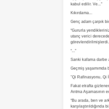
kabul edilir. Ve...”
Kıkırdama...
Genç adam çarpık bir
“Gururla yendikleriniz
utanç verici dereced
görevlendirilmişlerdi.
“...”
Sanki kafama darbe 
Geçmiş yaşamımda böy
"Qi Rafinasyonu, Qi 
Fakat etrafta gizlenen
Arıtma Aşamasının en
“Bu arada, ben ve ark
karşılaştırıldığında biz