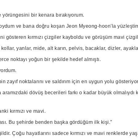
e yörüngesini bir kenara bırakıyorum.
 koydum ve bana doğru koşan Jeon Myeong-hoon'la yüzleşti
ni gösteren kırmızı çizgiler kayboldu ve görüşüm mavi çizgil
ollar, yanlar, mide, alt karın, pelvis, bacaklar, dizler, ayakla
erce noktayı yoğun bir şekilde hedef almıştı.
iyordum.
bin zayıf noktalarını ve saldırım için en uygun yolu gösteriyo
aramızdaki dövüş becerileri farkı o kadar büyük olmalıydı k
ki kırmızı ve mavi.
tası. Bu şehirde benden başka gördüğüm ilk kişi.”
ildir. Çoğu hayatlarını sadece kırmızı ve mavi renklerde ya