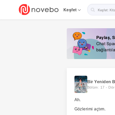
Skip
to
Keşfet
main
navigation
Paylaş, S
Chat Space
bağlantıla
Bir Yeniden 
Bölüm: 17 -
Dör
Ah.
Gözlerimi açtım.