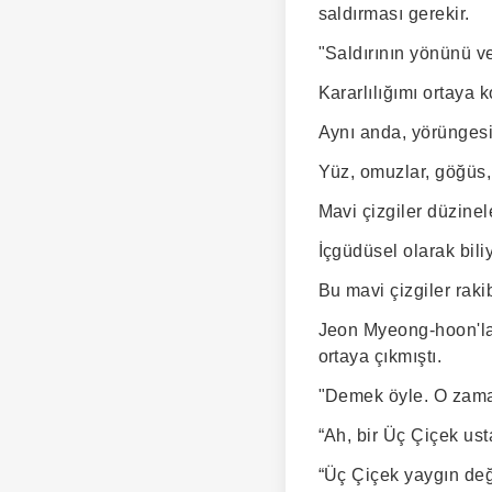
saldırması gerekir.
"Saldırının yönünü v
Kararlılığımı ortaya
Aynı anda, yörüngesi
Yüz, omuzlar, göğüs, k
Mavi çizgiler düzinel
İçgüdüsel olarak bil
Bu mavi çizgiler raki
Jeon Myeong-hoon'la 
ortaya çıkmıştı.
"Demek öyle. O zaman
“Ah, bir Üç Çiçek us
“Üç Çiçek yaygın değ