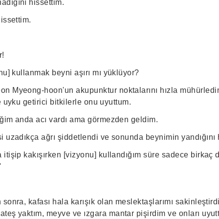
dığını hissettim.
issettim.
r!
nu] kullanmak beyni aşırı mı yüklüyor?
n Myeong-hoon'un akupunktur noktalarını hızla mühürledim
 uyku getirici bitkilerle onu uyuttum.
diğim anda acı vardı ama görmezden geldim.
i uzadıkça ağrı şiddetlendi ve sonunda beynimin yandığını h
itişip kakışırken [vizyonu] kullandığım süre sadece birkaç 
'
sonra, kafası hala karışık olan meslektaşlarımı sakinleştirdi
teş yaktım, meyve ve ızgara mantar pişirdim ve onları uyut