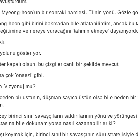
avuşturdum.
 Myeong-hoon'un bir sonraki hamlesi. Elinin yönü. Gözle gör
g-hoon gibi birini bakmadan bile atlatabilirdim, ancak bu
ı eğitimine ve nereye vuracağını 'tahmin etmeye' dayanıyord
lı.
 yolunu gösteriyor.
ter kapalı olsun, bu çizgiler canlı bir şekilde mevcut.
a çok 'önsezi' gibi.
ın [vizyonu] mu?
ceden bir ustanın, düşman sayıca üstün olsa bile neden bir z
m.
zey birinci sınıf savaşçıların saldırılarının yönü ve yörüngesi
 ustasına bile dokunamıyorsa nasıl kazanabilirler ki?
şı koymak için, birinci sınıf bir savaşçının sürü stratejisiyle 