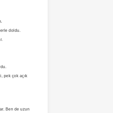
m.
erle doldu.
r.
rdu.
i, pek çok açık
şar. Ben de uzun