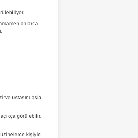
ülebiliyor.
 tamamen onlarca
u.
irve ustasını asla
 açıkça görülebilir.
düzinelerce kişiyle