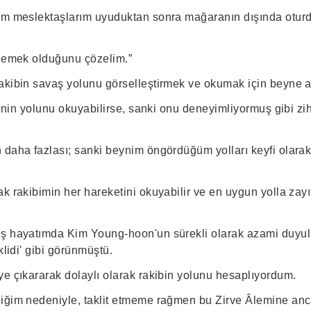
tüm meslektaşlarım uyuduktan sonra mağaranın dışında otur
 demek olduğunu çözelim.”
kibin savaş yolunu görselleştirmek ve okumak için beyne aşı
ibinin yolunu okuyabilirse, sanki onu deneyimliyormuş gibi zih
 daha fazlası; sanki beynim öngördüğüm yolları keyfi olarak
k rakibimin her hareketini okuyabilir ve en uygun yolla zayıf
iş hayatımda Kim Young-hoon'un sürekli olarak azami duyul
klidi' gibi görünmüştü.
ye çıkararak dolaylı olarak rakibin yolunu hesaplıyordum.
liğim nedeniyle, taklit etmeme rağmen bu Zirve Âlemine an