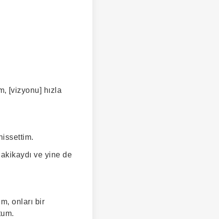
, [vizyonu] hızla
issettim.
dakikaydı ve yine de
m, onları bir
tum.