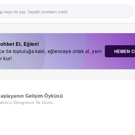
ohbet Et, Eğlen!
 ile topluluğa katıl, eğlenceye ortak ol, yeni
HEMEN C
r kur!
Başlayanın Gelişim Öyküsü
düncü Döngünün İlk Günü