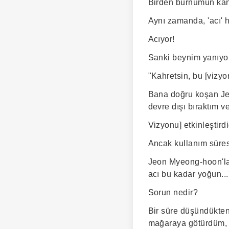
Birden burnumun kana
Aynı zamanda, 'acı' h
Acıyor!
Sanki beynim yanıyo
"Kahretsin, bu [vizyo
Bana doğru koşan Jeo
devre dışı bıraktım ve
Vizyonu] etkinleştir
Ancak kullanım süres
Jeon Myeong-hoon'la 
acı bu kadar yoğun...
Sorun nedir?
Bir süre düşündükten 
mağaraya götürdüm, a