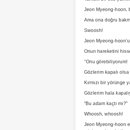
Jeon Myeong-hoon, bi
Ama ona doğru bakmad
Swoosh!
Jeon Myeong-hoon'un 
Onun hareketini hiss
"Onu görebiliyorum!
Gözlerim kapalı olsa 
Kırmızı bir yörünge y
Gözlerim hala kapal
“Bu adam kaçtı mı?”
Whoosh, whoosh!
Jeon Myeong-hoon el