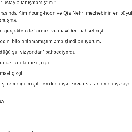
ir ustayla tanışmamıştım.”
sırasında Kim Young-hoon ve Qia Nehri mezhebinin en büyük
konuşma.
r gerçekten de 'kırmızı ve mavi'den bahsetmişti.
esini bile anlamamıştım ama şimdi anlıyorum.
ördüğü şu ‘vizyondan’ bahsediyordu.
umak için kırmızı çizgi.
 mavi çizgi.
iştirebildiği bu çift renkli dünya, zirve ustalarının dünyasıydı
da.