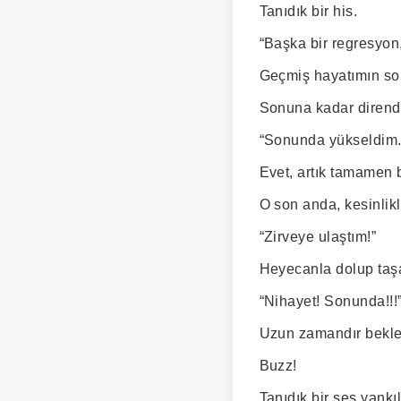
Tanıdık bir his.
“Başka bir regresyon
Geçmiş hayatımın son
Sonuna kadar dirend
“Sonunda yükseldim.
Evet, artık tamamen b
O son anda, kesinlikl
“Zirveye ulaştım!”
Heyecanla dolup taş
“Nihayet! Sonunda!!!
Uzun zamandır bekled
Buzz!
Tanıdık bir ses yankıl