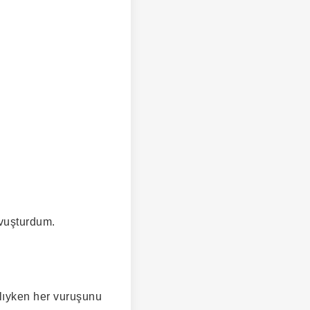
vuşturdum.
lıyken her vuruşunu