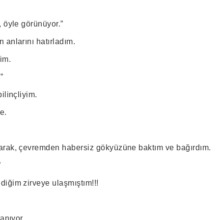
, öyle görünüyor.”
 anlarını hatırladım.
im.
”
ilinçliyim.
e.
arak, çevremden habersiz gökyüzüne baktım ve bağırdım.
”
iğim zirveye ulaşmıştım!!!
anıyor.