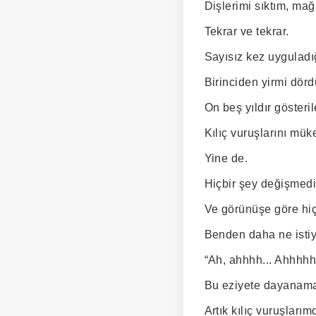
Dişlerimi sıktım, mağ
Tekrar ve tekrar.
Sayısız kez uyguladığ
Birinciden yirmi dörd
On beş yıldır gösteril
Kılıç vuruşlarını mü
Yine de.
Hiçbir şey değişmedi
Ve görünüşe göre hi
Benden daha ne isti
“Ah, ahhhh... Ahhhhh
Bu eziyete dayanamad
Artık kılıç vuruşlarım