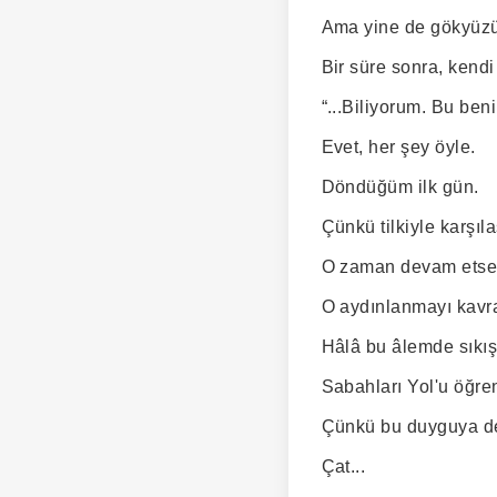
Ama yine de gökyüzü
Bir süre sonra, kendi
“...Biliyorum. Bu ben
Evet, her şey öyle.
Döndüğüm ilk gün.
Çünkü tilkiyle karşı
O zaman devam etseyd
O aydınlanmayı kavra
Hâlâ bu âlemde sıkış
Sabahları Yol'u öğre
Çünkü bu duyguya d
Çat...