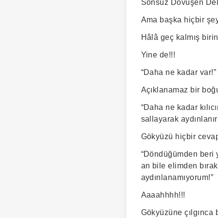
Sonsuz Dövüşen Del
Ama başka hiçbir şe
Hâlâ geç kalmış birin
Yine de!!!
“Daha ne kadar var!”
Açıklanamaz bir boğ
“Daha ne kadar kılıc
sallayarak aydınlanır
Gökyüzü hiçbir ceva
“Döndüğümden beri yir
an bile elimden bıra
aydınlanamıyorum!”
Aaaahhhh!!!
Gökyüzüne çılgınca 