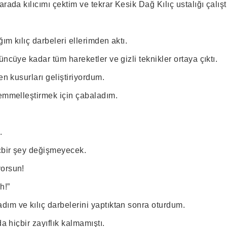
arada kılıcımı çektim ve tekrar Kesik Dağ Kılıç ustalığı çalışt
ım kılıç darbeleri ellerimden aktı.
üncüye kadar tüm hareketler ve gizli teknikler ortaya çıktı.
en kusurları geliştiriyordum.
kemmelleştirmek için çabaladım.
.
çbir şey değişmeyecek.
yorsun!
h!”
ım ve kılıç darbelerini yaptıktan sonra oturdum.
da hiçbir zayıflık kalmamıştı.