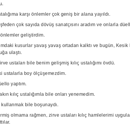
u.
stalığıma karşı önlemler çok geniş bir alana yayıldı.
eşfeden çok sayıda dövüş sanatçısını aradım ve onlarla düel
 önlemler geliştirdim.
ğımdaki kusurlar yavaş yavaş ortadan kalktı ve bugün, Kesik 
ğa ulaştı.
ve ustaları bile benim gelişmiş kılıç ustalığımı övdü.
i ustalarla boy ölçüşemezdim.
üello yaptım.
kın kılıç ustalığımla bile onları yenemedim.
ar kullanmak bile boşunaydı.
tirmiş olmama rağmen, zirve ustaları kılıç hamlelerimi uygu
ılar.