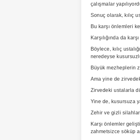
çalışmalar yapılıyord
Sonuç olarak, kılıç u
Bu karşı önlemleri k
Karşılığında da karşı
Böylece, kılıç ustalı
neredeyse kusursuzlu
Büyük mezheplerin zir
Ama yine de zirvedek
Zirvedeki ustalarla d
Yine de, kusursuza ya
Zehir ve gizli silahl
Karşı önlemler geliş
zahmetsizce söküp att