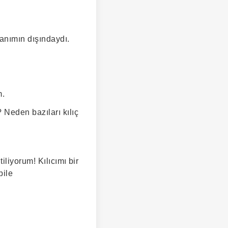
lanımın dışındaydı.
m.
 Neden bazıları kılıç
iliyorum! Kılıcımı bir
bile