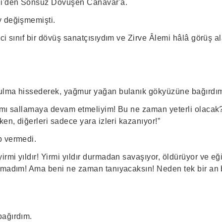
i'den Sonsuz Dövüşen Canavar'a.
y değişmemişti.
ci sınıf bir dövüş sanatçısıydım ve Zirve Âlemi hâlâ görüş a
ulma hissederek, yağmur yağan bulanık gökyüzüne bağırdı
ımı sallamaya devam etmeliyim! Bu ne zaman yeterli olacak?
ken, diğerleri sadece yara izleri kazanıyor!”
p vermedi.
mi yıldır! Yirmi yıldır durmadan savaşıyor, öldürüyor ve eğit
kmadım! Ama beni ne zaman tanıyacaksın! Neden tek bir an 
bağırdım.