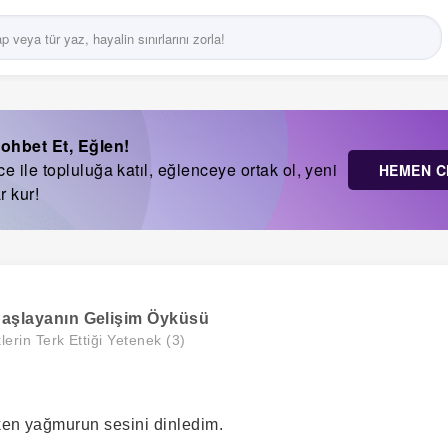
ohbet Et, Eğlen!
 ile topluluğa katıl, eğlenceye ortak ol, yeni
HEMEN C
r kur!
Başlayanın Gelişim Öyküsü
lerin Terk Ettiği Yetenek (3)
ken yağmurun sesini dinledim.