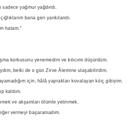
 sadece yağmur yağdırdı.
 çığlıklarım bana geri yankılandı.
im hatam.”
laşma korkusunu yenemedim ve kılıcımı düşürdüm.
im, belki de o gün Zirve Âlemine ulaşabilirdim.
yamadığım için, hâlâ yaprakları kovalayan kılıç gibiyim.
ıp kaldım.
nmek ve akşamları ölümle yetinmek.
eğer vermeyi başaramadım.