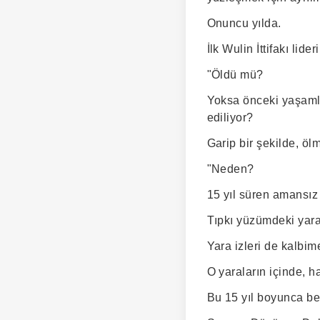
Onuncu yılda.
İlk Wulin İttifakı li
"Öldü mü?
Yoksa önceki yaşamla
ediliyor?
Garip bir şekilde, ö
"Neden?
15 yıl süren amansız 
Tıpkı yüzümdeki yara 
Yara izleri de kalbime
O yaraların içinde, h
Bu 15 yıl boyunca be