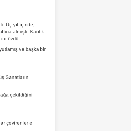
i. Üç yıl içinde,
tına almıştı. Kaotik
rını övdü.
oyutlamış ve başka bir
üş Sanatlarını
dağa çekildiğini
ar çevirenlerle