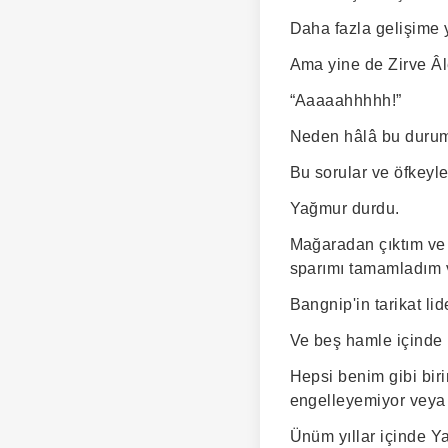
Daha fazla gelişime 
Ama yine de Zirve Âl
“Aaaaahhhhh!”
Neden hâlâ bu duru
Bu sorular ve öfkeyle
Yağmur durdu.
Mağaradan çıktım ve 
sparımı tamamladım v
Bangnip'in tarikat li
Ve beş hamle içinde 
Hepsi benim gibi biri
engelleyemiyor veya 
Ünüm yıllar içinde Y