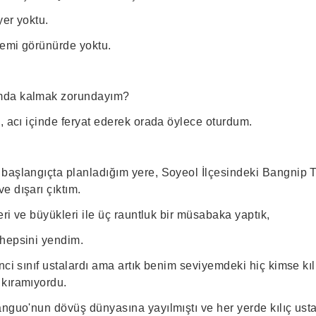
yer yoktu.
emi görünürde yoktu.
mda kalmak zorundayım?
, acı içinde feryat ederek orada öylece oturdum.
başlangıçta planladığım yere, Soyeol İlçesindeki Bangnip Ta
e dışarı çıktım.
deri ve büyükleri ile üç rauntluk bir müsabaka yaptık,
hepsini yendim.
nci sınıf ustalardı ama artık benim seviyemdeki hiç kimse kı
kıramıyordu.
anguo'nun dövüş dünyasına yayılmıştı ve her yerde kılıç ust