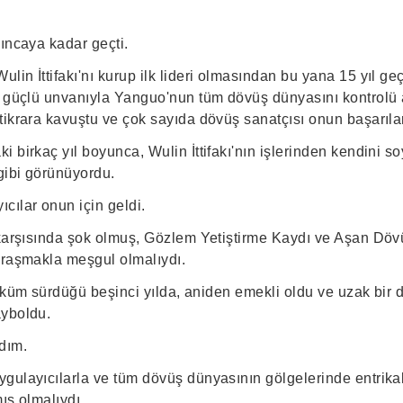
ıncaya kadar geçti.
in İttifakı'nı kurup ilk lideri olmasından bu yana 15 yıl geçt
n güçlü unvanıyla Yanguo'nun tüm dövüş dünyasını kontrolü al
tikrara kavuştu ve çok sayıda dövüş sanatçısı onun başarıla
 birkaç yıl boyunca, Wulin İttifakı'nın işlerinden kendini s
gibi görünüyordu.
cılar onun için geldi.
 karşısında şok olmuş, Gözlem Yetiştirme Kaydı ve Aşan Döv
ğraşmakla meşgul olmalıydı.
 hüküm sürdüğü beşinci yılda, aniden emekli oldu ve uzak bir 
ayboldu.
dım.
gulayıcılarla ve tüm dövüş dünyasının gölgelerinde entrikal
ış olmalıydı.