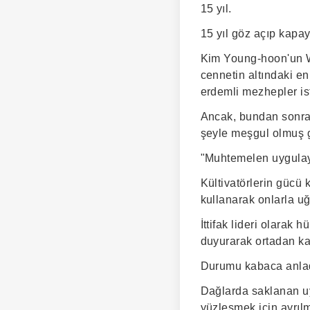
15 yıl.
15 yıl göz açıp kapay
Kim Young-hoon'un Wul
cennetin altındaki e
erdemli mezhepler is
Ancak, bundan sonraki
şeyle meşgul olmuş 
"Muhtemelen uygulayı
Kültivatörlerin gücü
kullanarak onlarla u
İttifak lideri olarak
duyurarak ortadan k
Durumu kabaca anla
Dağlarda saklanan uy
yüzleşmek için ayrılm