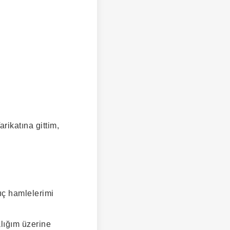
rikatına gittim,
lıç hamlelerimi
alığım üzerine