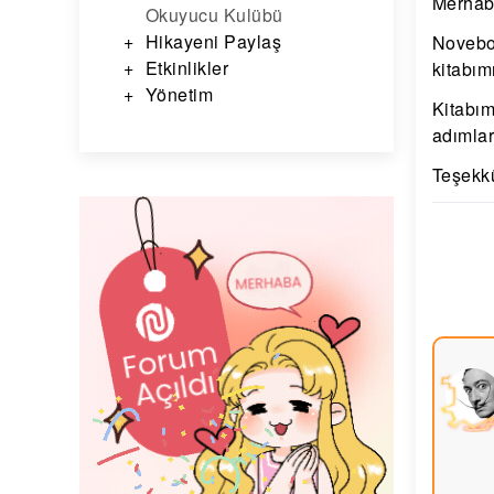
Merhab
Okuyucu Kulübü
Hikayeni Paylaş
Novebo
Etkinlikler
kitabım
Yönetim
Kitabım
adımlar
Teşekkü