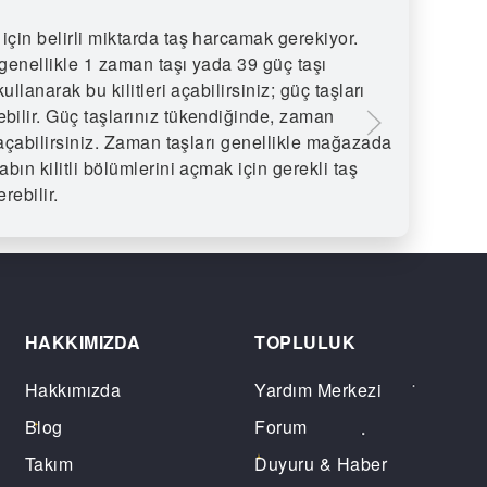
için belirli miktarda taş harcamak gerekiyor.
Premium
 genellikle 1 zaman taşı yada 39 güç taşı
edebile
kullanarak bu kilitleri açabilirsiniz; güç taşları
Taşı sa
ebilir. Güç taşlarınız tükendiğinde, zaman
premium
ri açabilirsiniz. Zaman taşları genellikle mağazada
verimli
abın kilitli bölümlerini açmak için gerekli taş
rebilir.
HAKKIMIZDA
TOPLULUK
Hakkımızda
Yardım Merkezi
Blog
Forum
Takım
Duyuru & Haber