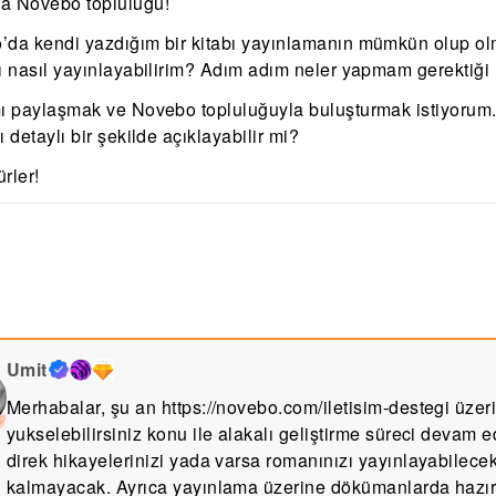
a Novebo topluluğu!
’da kendi yazdığım bir kitabı yayınlamanın mümkün olup o
ı nasıl yayınlayabilirim? Adım adım neler yapmam gerektiği 
ı paylaşmak ve Novebo topluluğuyla buluşturmak istiyorum. Y
ı detaylı bir şekilde açıklayabilir mi?
rler!
Umit
Merhabalar, şu an https://novebo.com/iletisim-destegi üzer
yukselebilirsiniz konu ile alakalı geliştirme süreci devam
direk hikayelerinizi yada varsa romanınızı yayınlayabilec
kalmayacak. Ayrıca yayınlama üzerine dökümanlarda hazır