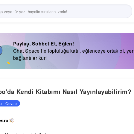
Paylaş, Sohbet Et, Eğlen!
Chat Space ile topluluğa katıl, eğlenceye ortak ol, yen
bağlantılar kur!
o'da Kendi Kitabımı Nasıl Yayınlayabilirim?
u - Cevap
esra