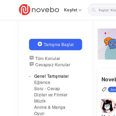
Skip
to
Keşfet
main
navigation
Tartışma Başlat
Tüm Konular
Cevapsız Konular
Genel Tartışmalar
Noveb
Eğlence
Soru - Cevap
Sor
Diziler ve Filmler
Müzik
Anime & Manga
Oyun