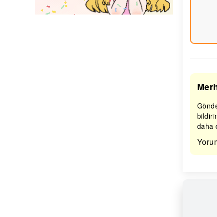
Merh
Gönder
bildir
daha d
Yoru