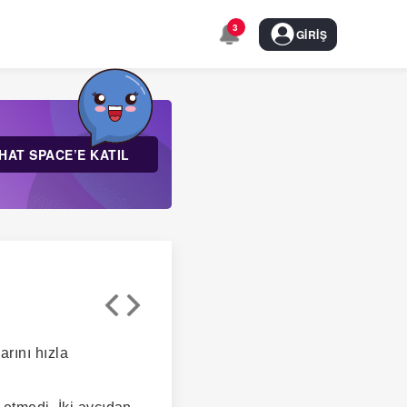
3
GIRIŞ
HAT SPACE’E KATIL
arını hızla