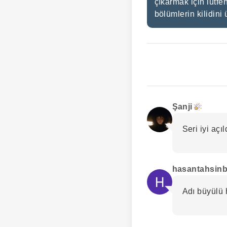
çıkarmak için lütfe
bölümlerin kilidini 
Şanji
Seri iyi açıl
hasantahsinb
Adı büyülü 