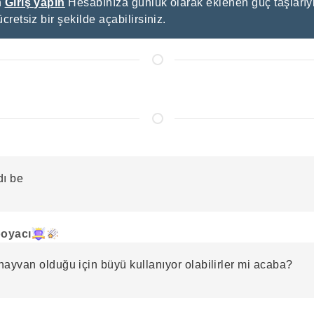
n
Giriş yapın
Hesabınıza günlük olarak eklenen güç taşlarıyl
ücretsiz bir şekilde açabilirsiniz.
dı be
oyacı
hayvan olduğu için büyü kullanıyor olabilirler mi acaba?