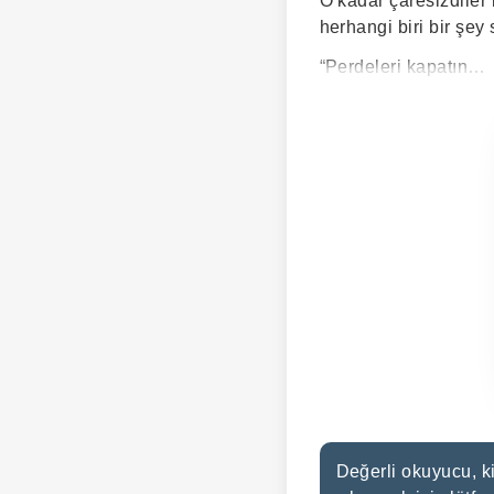
O kadar çaresizdiler 
herhangi biri bir şey
“Perdeleri kapatın…
Değerli okuyucu, ki