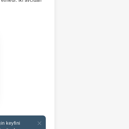
 etmedi. İki avcıdan
in keyfini