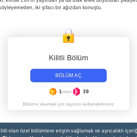
ki, kimse Lith'in yaşından ya da ufak tefek boyundan şikâyet
 söyleyemeden, iki şifacı bir ağızdan konuştu.
Kilitli Bölüm
BÖLÜM AÇ
1
39
veya
Bölümü okumak için taşınızı kullanabilirsiniz
litli olan özel bölümlere erişim sağlamak ve ayrıcalıklı içeriğ