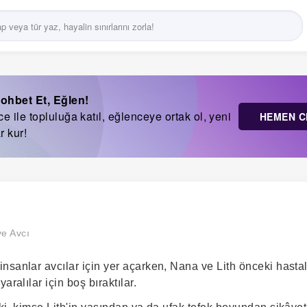
ohbet Et, Eğlen!
 ile topluluğa katıl, eğlenceye ortak ol, yeni
HEMEN C
r kur!
ve Avcı
sanlar avcılar için yer açarken, Nana ve Lith önceki hastal
aralılar için boş bıraktılar.