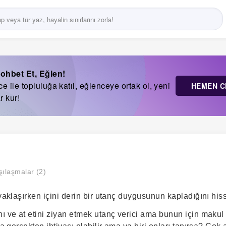
ohbet Et, Eğlen!
 ile topluluğa katıl, eğlenceye ortak ol, yeni
HEMEN C
r kur!
şılaşmalar (2)
 yaklaşırken içini derin bir utanç duygusunun kapladığını hiss
ı ve at etini ziyan etmek utanç verici ama bunun için makul