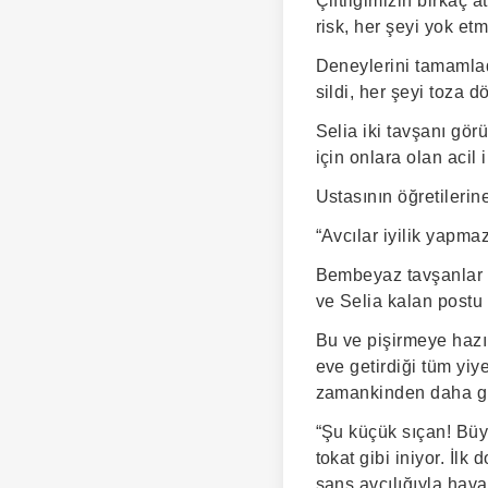
Çiftliğimizin birkaç a
risk, her şeyi yok et
Deneylerini tamamladı
sildi, her şeyi toza d
Selia iki tavşanı gör
için onlara olan acil 
Ustasının öğretileri
“Avcılar iyilik yapmaz
Bembeyaz tavşanlar ka
ve Selia kalan postu 
Bu ve pişirmeye hazı
eve getirdiği tüm yiy
zamankinden daha güç
“Şu küçük sıçan! Büyü
tokat gibi iniyor. İl
şans avcılığıyla hava