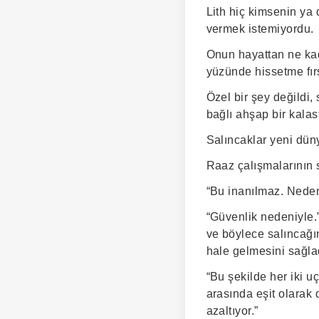
Lith hiç kimsenin ya 
vermek istemiyordu.
Onun hayattan ne kada
yüzünde hissetme fırs
Özel bir şey değildi,
bağlı ahşap bir kalast
Salıncaklar yeni düny
Raaz çalışmalarının 
“Bu inanılmaz. Neden
“Güvenlik nedeniyle.”
ve böylece salıncağın
hale gelmesini sağla
“Bu şekilde her iki uç
arasında eşit olarak 
azaltıyor.”