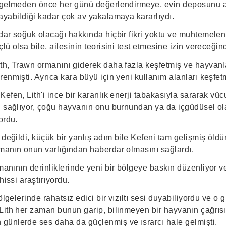
r gelmeden önce her günü değerlendirmeye, evin deposunu 
ayabildiği kadar çok av yakalamaya kararlıydı.
ar soğuk olacağı hakkında hiçbir fikri yoktu ve muhtemelen b
lü olsa bile, ailesinin teorisini test etmesine izin vereceğin
th, Trawn ormanını giderek daha fazla keşfetmiş ve hayvanl
enmişti. Ayrıca kara büyü için yeni kullanım alanları keşfetm
efen, Lith'i ince bir karanlık enerji tabakasıyla sararak vü
i sağlıyor, çoğu hayvanın onu burnundan ya da içgüdüsel ol
ordu.
 değildi, küçük bir yanlış adım bile Kefeni tam gelişmiş öld
manın onun varlığından haberdar olmasını sağlardı.
anının derinliklerinde yeni bir bölgeye baskın düzenliyor v
hissi araştırıyordu.
bölgelerinde rahatsız edici bir vızıltı sesi duyabiliyordu ve 
Lith her zaman bunun garip, bilinmeyen bir hayvanın çağrıs
ünlerde ses daha da güçlenmiş ve ısrarcı hale gelmişti.