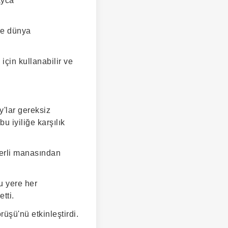
ayca
ve dünya
çin kullanabilir ve
y'lar gereksiz
u iyiliğe karşılık
ğerli manasından
u yere her
etti.
üşü'nü etkinleştirdi.