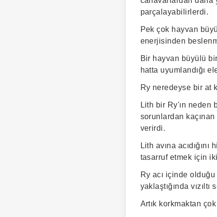
canavarlardan daha y
parçalayabilirlerdi.
Pek çok hayvan büyü
enerjisinden beslenm
Bir hayvan büyülü bi
hatta uyumlandığı ele
Ry neredeyse bir at k
Lith bir Ry'ın neden 
sorunlardan kaçınan z
verirdi.
Lith avına acıdığını
tasarruf etmek için i
Ry acı içinde olduğu
yaklaştığında vızıltı 
Artık korkmaktan çok