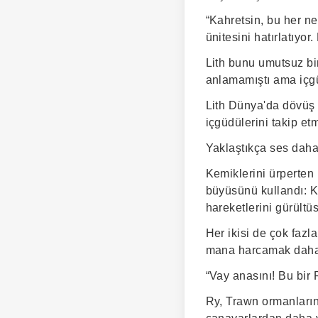
“Kahretsin, bu her n
ünitesini hatırlatıyor.
Lith bunu umutsuz bir
anlamamıştı ama içgü
Lith Dünya'da dövüş 
içgüdülerini takip etm
Yaklaştıkça ses daha
Kemiklerini ürperten
büyüsünü kullandı: K
hareketlerini gürültü
Her ikisi de çok faz
mana harcamak daha i
“Vay anasını! Bu bir 
Ry, Trawn ormanlarını