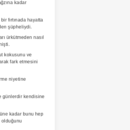
ağzına kadar
ir fırtınada hayatta
den şüpheliydi.
arı ürkütmeden nasıl
işti.
cut kokusunu ve
arak fark etmesini
ürme niyetine
e günlerdir kendisine
o güne kadar bunu hep
ı olduğunu