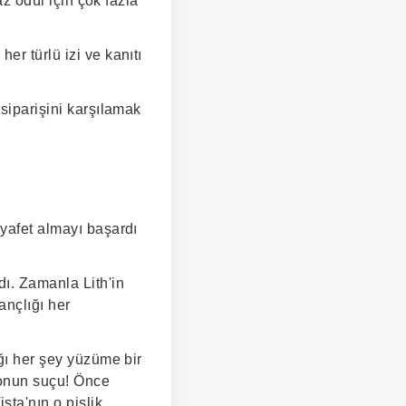
az ödül için çok fazla
er türlü izi ve kanıtı
 siparişini karşılamak
ıyafet almayı başardı
ı. Zamanla Lith'in
ançlığı her
ığı her şey yüzüme bir
i onun suçu! Önce
sta'nın o pislik