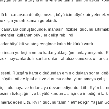
aygın ve daha zayıftı ama yine de tam silahlı bir askeri kol
lü bir canavara dönüşemezdi, büyü için büyük bir yetenek 
ek için yeterli zaman gerekirdi.
r canavara dönüştüğünde, manasını fiziksel gücünü artırmak i
mentleri kullanan büyüler geliştirebilirdi.
adar büyüktü ve ateş renginde kalın bir kürkü vardı.
bir insan yerleşimine bu kadar yaklaştığını anlayamıyordu, R
eki hayvanlardı. İnsanlar onları rahatsız etmezse, onlar da b
 hissetti. Rüzgâra karşı olduğundan emin olduktan sonra, de
ki büyüsünü de iptal etti ve durumu daha iyi anlamaya çalıştı.
 için ulumaya ve hırlamaya devam ediyordu. Lith, Ry'ın burn
sesinin tizleştiğini ve büyülü kurdun acı içinde inlediğini fark 
 merak eden Lith, Ry'ın gücünü tahmin etmek için Yaşam Gör