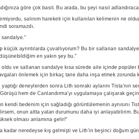
adığınıza göre çok basit. Bu arada, bu şeyi nasıl adlandırac
lemiyordu, salınım hareketi için kullanılan kelimenin ne old
imdi soramazdı.
n sandalye.”
p küçük ayrıntılarda çuvallıyorum? Bu bir sallanan sandalye
düşünebildiğim en yakın şey bu.”
 oldu ve sallanan sandalye kısa sürede aile içinde popüler 
kavgaları önlemek için birkaç tane daha inşa etmek zorunda k
 yaptığı deneylerden sonra Lith sonraki aylarını Tista'nın s
örüşü hem de Canlandırma'yı uygulamaya çalışarak geçird
n kendi bedenim için sağladığı görüntülemenin aynısını Tist
lirsem, onun altta yatan durumunu daha iyi anlayabilirim. Bu
ksek olması anlamına gelir!”
 kadar neredeyse kış gelmişti ve Lith'in beşinci doğum gün