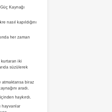
z Güç Kaynağı
re nasıl kapıldığını
ığında her zaman
kurtaran iki
arıda süzülerek
ye atmaktansa biraz
aynağını aradı.
içinden haykırdı.
ü hayvanlar