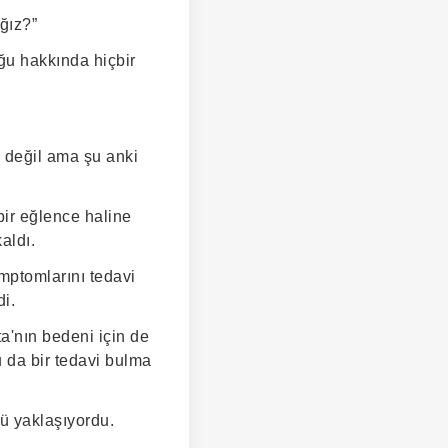
ağız?”
uğu hakkında hiçbir
 değil ama şu anki
bir eğlence haline
aldı.
emptomlarını tedavi
i.
a'nın bedeni için de
 da bir tedavi bulma
ü yaklaşıyordu.