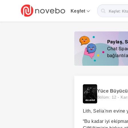
Skip
to
Keşfet
main
navigation
Paylaş, S
Chat Space
bağlantıla
Yüce Büyücü
Bölüm: 12 -
Kar
Lith, Selia'nın evine
“Bu kadar iyi ekipman