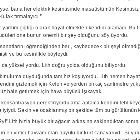
eyse, bana her elektrik kesintisinde masaüstümün Kesintisi
 Kulak tırmalayıcı.”
 yardım çığlığı olarak hayal etmekten kendini alamadı. Bu fik
düleri ona bunun önemli bir şey olduğunu söylüyordu.
sanatlarını öğrendiğinden beri, kaybedecek bir şeyi olmad
işti ve bu kesinlikle böyleydi.
 da yükseliyordu. Lith doğru yolda olduğunu biliyordu.
 bir uluma duyduğunda tam hız koşuyordu. Lith hemen hayat 
endini gizlemek için Kefen ve yerden birkaç santimetre yuk
süz hale getirmek için hava büyüsü Işıkayak.
la konsantrasyon gerektiriyordu ama aptalca kendini tehlike
yiydi. Sakin ve odaklanmış bir şekilde tüm bu gürültünün k
Ry!” Lith hızla büyük bir ağacın arkasına saklandıktan sonra 
n en yırtıcı hayvanı olan büyülü bir kurt canavarıydı. Büyül