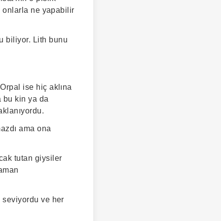
a onlarla ne yapabilir
 biliyor. Lith bunu
Orpal ise hiç aklına
a bu kin ya da
aklanıyordu.
pmazdı ama ona
cak tutan giysiler
zaman
k seviyordu ve her