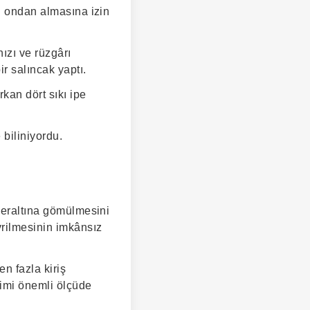
ni ondan almasına izin
ızı ve rüzgârı
ir salıncak yaptı.
rkan dört sıkı ipe
 biliniyordu.
 yeraltına gömülmesini
vrilmesinin imkânsız
en fazla kiriş
limi önemli ölçüde