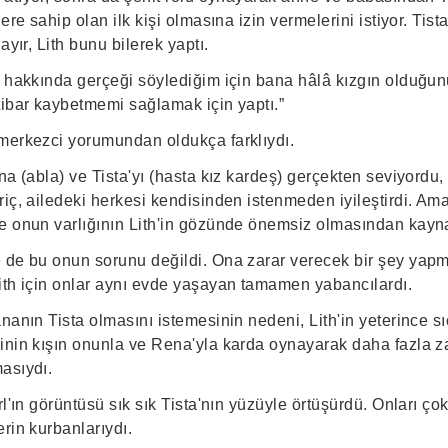
ere sahip olan ilk kişi olmasına izin vermelerini istiyor. Tist
ayır, Lith bunu bilerek yaptı.
 hakkında gerçeği söylediğim için bana hâlâ kızgın olduğunu
tibar kaybetmemi sağlamak için yaptı.”
merkezci yorumundan oldukça farklıydı.
na (abla) ve Tista'yı (hasta kız kardeş) gerçekten seviyordu, 
iç, ailedeki herkesi kendisinden istenmeden iyileştirdi. Am
e onun varlığının Lith'in gözünde önemsiz olmasından kayn
 de bu onun sorunu değildi. Ona zarar verecek bir şey ya
ith için onlar aynı evde yaşayan tamamen yabancılardı.
nanın Tista olmasını istemesinin nedeni, Lith'in yeterince sı
inin kışın onunla ve Rena'yla karda oynayarak daha fazla 
asıydı.
rl'ın görüntüsü sık sık Tista'nın yüzüyle örtüşürdü. Onları ço
erin kurbanlarıydı.