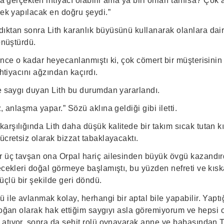
ta gerçekten ihtiyacı olabilir ama ya biri onları tanırsa? Çok 
mek yapılacak en doğru şeydi.”
ktan sonra Lith karanlık büyüsünü kullanarak olanlara dair h
önüştürdü.
ünce o kadar heyecanlanmıştı ki, çok cömert bir müşterisinin
ihtiyacını ağzından kaçırdı.
ne saygı duyan Lith bu durumdan yararlandı.
, anlaşma yapar.” Sözü aklına geldiği gibi iletti.
rşılığında Lith daha düşük kalitede bir takım sıcak tutan k
ücretsiz olarak bizzat tabaklayacaktı.
r üç tavşan ona Orpal hariç ailesinden büyük övgü kazandırd
ecekleri doğal görmeye başlamıştı, bu yüzden nefreti ve kısk
lü bir şekilde geri döndü.
 ile avlanmak kolay, herhangi bir aptal bile yapabilir. Yapt
k doğan olarak hak ettiğim saygıyı asla göremiyorum ve heps
 atıyor, sonra da şehit rolü oynayarak anne ve babasından Ti