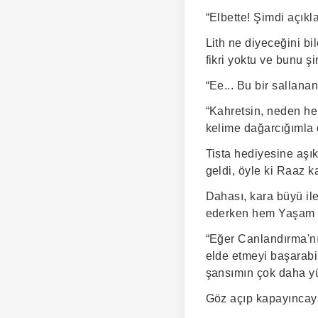
“Elbette! Şimdi açıkl
Lith ne diyeceğini bi
fikri yoktu ve bunu ş
“Ee... Bu bir sallana
“Kahretsin, neden he
kelime dağarcığımla 
Tista hediyesine aşık
geldi, öyle ki Raaz 
Dahası, kara büyü ile
ederken hem Yaşam G
“Eğer Canlandırma'nı
elde etmeyi başarabi
şansımın çok daha yü
Göz açıp kapayıncaya