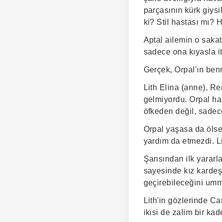
parçasının kürk giysil
ki? Stil hastası mı? H
Aptal ailemin o sakat
sadece ona kıyasla i
Gerçek, Orpal'ın ben
Lith Elina (anne), Re
gelmiyordu. Orpal har
öfkeden değil, sadec
Orpal yaşasa da ölse
yardım da etmezdi. L
Şansından ilk yararla
sayesinde kız kardeş
geçirebileceğini umm
Lith'in gözlerinde Ca
ikisi de zalim bir kad