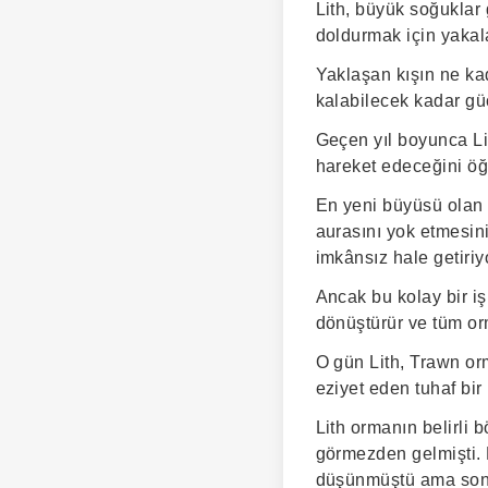
Lith, büyük soğukla
doldurmak için yakal
Yaklaşan kışın ne kad
kalabilecek kadar güç
Geçen yıl boyunca Li
hareket edeceğini öğr
En yeni büyüsü olan K
aurasını yok etmesin
imkânsız hale getiriy
Ancak bu kolay bir iş
dönüştürür ve tüm or
O gün Lith, Trawn orm
eziyet eden tuhaf bir 
Lith ormanın belirli 
görmezden gelmişti. 
düşünmüştü ama son g