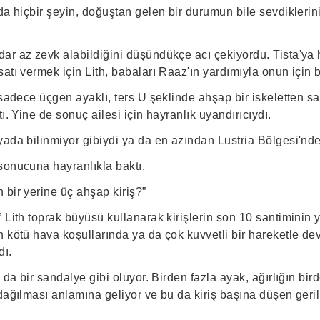
da hiçbir şeyin, doğuştan gelen bir durumun bile sevdikleri
r az zevk alabildiğini düşündükçe acı çekiyordu. Tista'ya h
atı vermek için Lith, babaları Raaz'ın yardımıyla onun için b
 sadece üçgen ayaklı, ters U şeklinde ahşap bir iskeletten sa
ı. Yine de sonuç ailesi için hayranlık uyandırıcıydı.
ada bilinmiyor gibiydi ya da en azından Lustria Bölgesi'nde
sonucuna hayranlıkla baktı.
 bir yerine üç ahşap kiriş?”
 Lith toprak büyüsü kullanarak kirişlerin son 10 santiminin
 kötü hava koşullarında ya da çok kuvvetli bir hareketle de
dı.
 da bir sandalye gibi oluyor. Birden fazla ayak, ağırlığın bird
dağılması anlamına geliyor ve bu da kiriş başına düşen geri