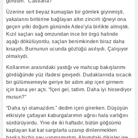
gördüm. “Castiana?”
Üzerine sert beyaz kumaştan bir gömlek giyinmişti,
yakalarını birbirine bağlayan altın zincirli iğneyi ona
geçen yılki doğum gününde Adeo’yla birlikte almıştık.
Kızıl saçları sağ omzundan ince bir örgü halinde
aşağı dökülüyordu, saçları benimkinden biraz daha
kısaydı. Burnunun ucunda gözlüğü asılıydı. Çalışıyor
olmalıydı.
Kollarımın arasındaki yastığı ve mahcup bakışlarımı
gördüğünde yüz ifadesi gevşedi. Dudaklarında sıcacık
bir gülümsemeyle geriye bir adım atıp içeri girmem
için bana yer açtı. “İçeri gel, tatlım. Daha iyi hissediyor
musun?”
“Daha iyi olamazdım.” dedim içeri girerken. Düşüşün
etkisiyle çatlayan kaburgalarımın ağrısı hala varlığını
sürdürüyordu. Yine de iki haftadır, bütün göğsümü
kaplayan kat kat sargılarla uzanıp dinlenmekten
başka hiçbir şey yapmamıştım. Alnımdaki dikişler ise