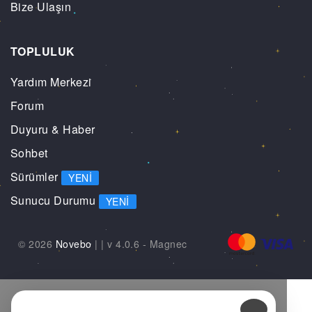
Bize Ulaşın
TOPLULUK
Yardım Merkezi
Forum
Duyuru & Haber
Sohbet
Sürümler
YENI
Sunucu Durumu
YENI
© 2026
Novebo
|
| v 4.0.6 -
Magnec