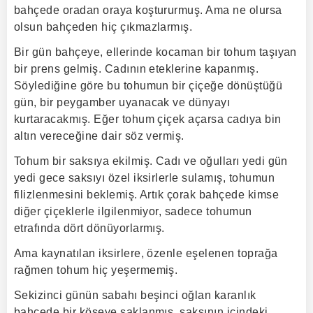
bahçede oradan oraya koştururmuş. Ama ne olursa
olsun bahçeden hiç çıkmazlarmış.
Bir gün bahçeye, ellerinde kocaman bir tohum taşıyan
bir prens gelmiş. Cadının eteklerine kapanmış.
Söylediğine göre bu tohumun bir çiçeğe dönüştüğü
gün, bir peygamber uyanacak ve dünyayı
kurtaracakmış. Eğer tohum çiçek açarsa cadıya bin
altın vereceğine dair söz vermiş.
Tohum bir saksıya ekilmiş. Cadı ve oğulları yedi gün
yedi gece saksıyı özel iksirlerle sulamış, tohumun
filizlenmesini beklemiş. Artık çorak bahçede kimse
diğer çiçeklerle ilgilenmiyor, sadece tohumun
etrafında dört dönüyorlarmış.
Ama kaynatılan iksirlere, özenle eşelenen toprağa
rağmen tohum hiç yeşermemiş.
Sekizinci günün sabahı beşinci oğlan karanlık
bahçede bir köşeye saklanmış, saksının içindeki