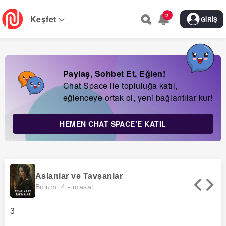
Skip
2
to
Keşfet
GIRIŞ
main
navigation
Paylaş, Sohbet Et, Eğlen!
Chat Space ile topluluğa katıl,
eğlenceye ortak ol, yeni bağlantılar kur!
HEMEN CHAT SPACE’E KATIL
Aslanlar ve Tavşanlar
Bölüm: 4 -
masal
3