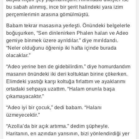
bu sabah alınmış, ince bir şerit halindeki yara izim
perçemlerimin arasına gömülmüştü.
Babam tekrar masasına yerleşti. Önündeki belgelerle
boğuşurken, “Sen dinlenirken Phalen halan ve Adeo
gemiye binmek üzere ayrıldılar.” diye mırıldandı.
“Neler olduğunu öğrenip iki hafta içinde burada
olacaklar.”
“Adeo yerine ben de gidebilirdim.” diye homurdandım
masanın önündeki iki deri koltuktan birine çökerken.
Elimdeki yastığı karşı koltuğa fırlattım ve ayaklarımı
ortadaki sehpaya uzattım. “Halam onunla başa
çıkamayacaktır.”
“Adeo iyi bir çocuk,” dedi babam. “Halanı
üzmeyecektir.”
“Azolla’da bir açık artırma.” dedim şüpheyle.
Haritanın, en azından yarısının, bizi yönlendirdiği yer