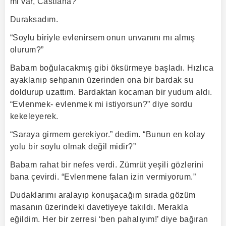
mi var, Castiana?”
Duraksadım.
“Soylu biriyle evlenirsem onun unvanını mı almış
olurum?”
Babam boğulacakmış gibi öksürmeye başladı. Hızlıca
ayaklanıp sehpanın üzerinden ona bir bardak su
doldurup uzattım. Bardaktan kocaman bir yudum aldı.
“Evlenmek- evlenmek mi istiyorsun?” diye sordu
kekeleyerek.
“Saraya girmem gerekiyor.” dedim. “Bunun en kolay
yolu bir soylu olmak değil midir?”
Babam rahat bir nefes verdi. Zümrüt yeşili gözlerini
bana çevirdi. “Evlenmene falan izin vermiyorum.”
Dudaklarımı aralayıp konuşacağım sırada gözüm
masanın üzerindeki davetiyeye takıldı. Merakla
eğildim. Her bir zerresi ‘ben pahalıyım!’ diye bağıran