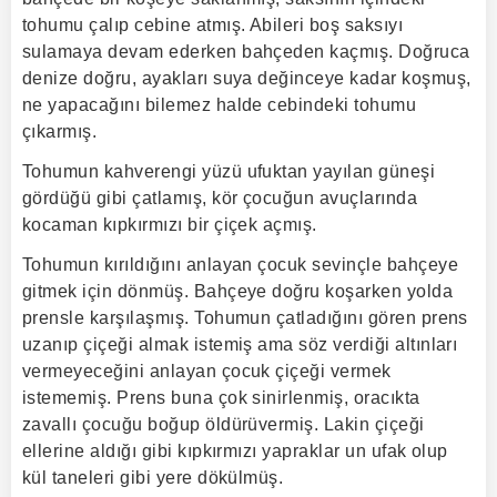
tohumu çalıp cebine atmış. Abileri boş saksıyı
sulamaya devam ederken bahçeden kaçmış. Doğruca
denize doğru, ayakları suya değinceye kadar koşmuş,
ne yapacağını bilemez halde cebindeki tohumu
çıkarmış.
Tohumun kahverengi yüzü ufuktan yayılan güneşi
gördüğü gibi çatlamış, kör çocuğun avuçlarında
kocaman kıpkırmızı bir çiçek açmış.
Tohumun kırıldığını anlayan çocuk sevinçle bahçeye
gitmek için dönmüş. Bahçeye doğru koşarken yolda
prensle karşılaşmış. Tohumun çatladığını gören prens
uzanıp çiçeği almak istemiş ama söz verdiği altınları
vermeyeceğini anlayan çocuk çiçeği vermek
istememiş. Prens buna çok sinirlenmiş, oracıkta
zavallı çocuğu boğup öldürüvermiş. Lakin çiçeği
ellerine aldığı gibi kıpkırmızı yapraklar un ufak olup
kül taneleri gibi yere dökülmüş.