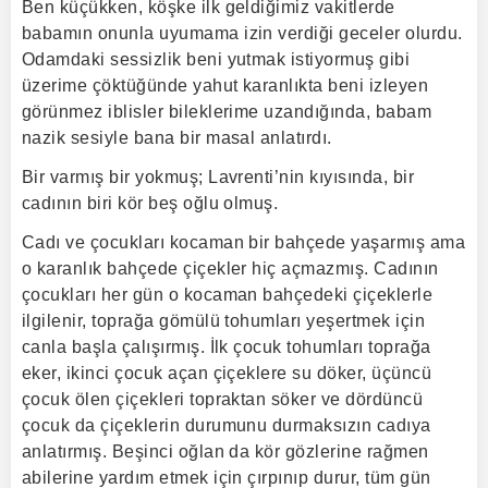
Ben küçükken, köşke ilk geldiğimiz vakitlerde
babamın onunla uyumama izin verdiği geceler olurdu.
Odamdaki sessizlik beni yutmak istiyormuş gibi
üzerime çöktüğünde yahut karanlıkta beni izleyen
görünmez iblisler bileklerime uzandığında, babam
nazik sesiyle bana bir masal anlatırdı.
Bir varmış bir yokmuş; Lavrenti’nin kıyısında, bir
cadının biri kör beş oğlu olmuş.
Cadı ve çocukları kocaman bir bahçede yaşarmış ama
o karanlık bahçede çiçekler hiç açmazmış. Cadının
çocukları her gün o kocaman bahçedeki çiçeklerle
ilgilenir, toprağa gömülü tohumları yeşertmek için
canla başla çalışırmış. İlk çocuk tohumları toprağa
eker, ikinci çocuk açan çiçeklere su döker, üçüncü
çocuk ölen çiçekleri topraktan söker ve dördüncü
çocuk da çiçeklerin durumunu durmaksızın cadıya
anlatırmış. Beşinci oğlan da kör gözlerine rağmen
abilerine yardım etmek için çırpınıp durur, tüm gün